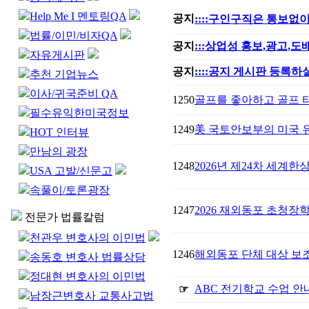
Help Me I 멘토링QA
공지
::::구인구직은 통보없이
법률/이민/비자QA
공지
:::상업성 홍보,광고,
자유게시판
공지
::::공지 게시판 등록하실
추천 기업뉴스
이사/귀국준비 QA
1250
골프를 좋아하고 골프 
필수유익한미국정보
1249
美 국토안보부의 미국 유
HOT 인터뷰
만남의 광장
1248
2026년 제24차 세계한상대
USA 고발/신문고
속풀이/토론광장
1247
2026 재외동포 초청장
전문가 법률칼럼
천관우 변호사의 이민법
1246
해외동포 단체 대상 보
송동호 변호사 법률상담
정대현 변호사의 이민법
ABC 전기학교 수업 안
☞
남장근변호사 교통사고법