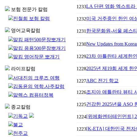
LA 단편 영화 엑스트라 
1233
보험 전문가 칼럼
진철희 보험 칼럼
미국 거주중인 한인 여성들
1232
영어교육칼럼
한국문화원-서울 페스티벌 
1231
말킴 패턴500문장뽀개기
New Updates from Korea
1230
말킴 응용500문장뽀개기
23차 아틀란타 세계한
1229
말킴 영어작문 뽀개기
2025년 제19회 세계 
라이프칼럼
1228
서대진의 크루즈 여행
ABC 전기 학교
1227
김동윤의 역학.사주칼럼
조지아 애틀란타 뷰티 
1226
알렉스 컴퓨터정복
건강한 2025년을 ASQ
1225
종교칼럼
기독교
[위에화엔터테인먼트] 2025
1224
불교
[K-ETA] 대한민국 전자
1223
천주교