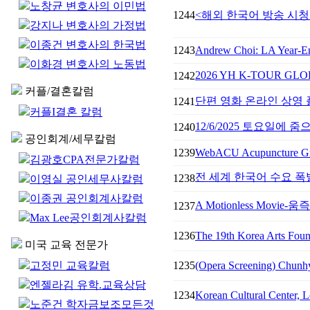
노창균 변호사의 이민법
1244
<해외 한국어 방송 시청
강지나 변호사의 가정법
이종건 변호사의 한국법
1243
Andrew Choi: LA Year-En
이화경 변호사의 노동법
2026 YH K-TOUR G
1242
커플/결혼칼럼
단편 영화 온라인 상영 플
1241
커플I결혼 칼럼
12/6/2025 토요일에
1240
공인회계/세무칼럼
1239
WebACU Acupuncture G
김광호CPA전문가칼럼
전 세계 한국어 수요 폭
1238
이영실 공인세무사칼럼
이종권 공인회계사칼럼
A Motionless Movi
1237
Max Lee공인회계사칼럼
1236
The 19th Korea Arts Foun
미국 교육 전문가
고정민 교육칼럼
1235
(Opera Screening) Chunhy
엔젤라김 유학.교육상담
1234
Korean Cultural Center, L
노준건 학자금보조모든것