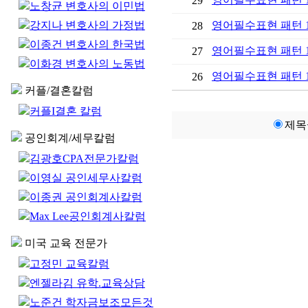
29
노창균 변호사의 이민법
강지나 변호사의 가정법
영어필수표현 패턴 
28
이종건 변호사의 한국법
영어필수표현 패턴 
27
이화경 변호사의 노동법
영어필수표현 패턴 
26
커플/결혼칼럼
커플I결혼 칼럼
제목
공인회계/세무칼럼
김광호CPA전문가칼럼
이영실 공인세무사칼럼
이종권 공인회계사칼럼
Max Lee공인회계사칼럼
미국 교육 전문가
고정민 교육칼럼
엔젤라김 유학.교육상담
노준건 학자금보조모든것