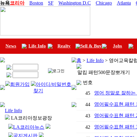
뉴욕
코리아
Boston
SF
Washington D.C
Chicago
Atlanta
News
Life Info
Realty
Sell & Buy
Jobs
홈
>
Life Info
> 영어교육칼럼
말킴 패턴500문장뽀개기
번호
회원가입
아이디/비밀번호
찾기
영어 정말로 잘하는 
45
영어필수표현 패턴 
44
Life Info
영어필수표현 패턴 
43
LA코리아정보광장
영어필수표현 패턴 
LA코리아뉴스
42
공지게시판