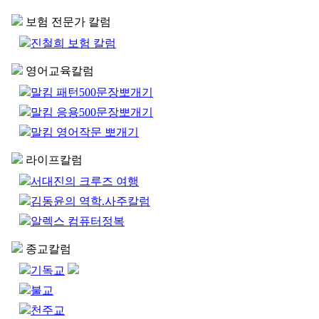
보험 전문가 칼럼
진철희 보험 칼럼
영어교육칼럼
말킴 패턴500문장뽀개기
말킴 응용500문장뽀개기
말킴 영어작문 뽀개기
라이프칼럼
서대진의 크루즈 여행
김동윤의 역학.사주칼럼
알렉스 컴퓨터정복
종교칼럼
기독교
불교
천주교