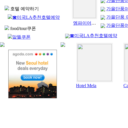
가을단풍여행
호텔 예약하기
가을단풍여행
가을단풍 여
☎미국LA추천호텔예약
엠파이어 스테이트 빌딩 (The Empire State Building) -NY
가을단풍여행
food/tour쿠폰
☎미국LA추천호텔예약
알뜰쿠폰
Hotel Mela
Ca