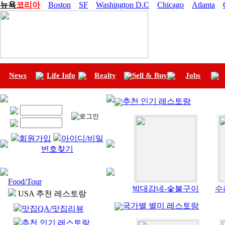
뉴욕
코리아
Boston
SF
Washington D.C
Chicago
Atlanta
News
Life Info
Realty
Sell & Buy
Jobs
추천 인기 레스토랑
회원가입
아이디/비밀
번호찾기
Food/Tour
박대감네-숯불구이
수라
USA 추천 레스토랑
국가별 별미 레스토랑
맛집QA/맛집리뷰
추천 인기 레스토랑