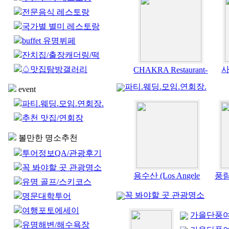
전문음식 레스토랑
국가별 별미 레스토랑
buffet 유명뷔페
잔치집/출장캐더링/떡
♤맛집탐방갤러리
사
CHAKRA Restaurant-
파티.웨딩.모임.연회장.
event
파티.웨딩.모임.연회장.
추천 맛집/연회장
볼만한 명소추천
투어정보QA/관광후기
꼭 봐야할 곳 관광명소
용수산 (Los Angele
풍림-
유명 골프/스키코스
꼭 봐야할 곳 관광명소
명문대학투어
여행포토에세이
가을단풍여행
유명해변/해수욕장