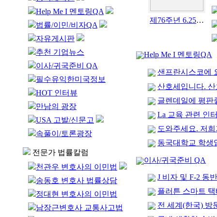
Help Me I 멘토링QA
제76주년 6.25 한국전쟁 기념식 개최
법률/이민/비자QA
자유게시판
추천 기업뉴스
Help Me I 멘토링QA
이사/귀국준비 QA
샌프란시스코에 요
필수유익한미국정보
산호세입니다. 산
HOT 인터뷰
글렌데일에 평판
만남의 광장
La 교육 관련 
USA 고발/신문고
도와주세요. 저희
속풀이/토론광장
동국대학교 학생
전문가 법률칼럼
이사/귀국준비 QA
천관우 변호사의 이민법
J 비자 및 F-2
송동호 변호사 법률상담
플러튼 스마트 택배
정대현 변호사의 이민법
전 세계(한국) 방문 
남장근변호사 교통사고법