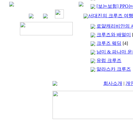
[보는보험] PPO는
서대진의 크루즈 여
로얄캐리비안의 새 크루
크루즈와 배멀미
크루즈 웨딩
[4]
남미 & 파나마 
유럽 크루즈
알라스카 크루즈
회사소개
|
개