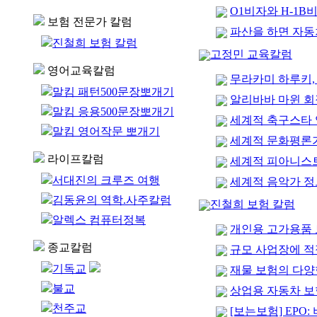
O1비자와 H-1B
보험 전문가 칼럼
파산을 하면 자동
진철희 보험 칼럼
고정민 교육칼럼
영어교육칼럼
무라카미 하루키, 
말킴 패턴500문장뽀개기
알리바바 마윈 
말킴 응용500문장뽀개기
세계적 축구스타 
말킴 영어작문 뽀개기
세계적 문화평론가
라이프칼럼
세계적 피아니스트
서대진의 크루즈 여행
세계적 음악가 정트
김동윤의 역학.사주칼럼
진철희 보험 칼럼
알렉스 컴퓨터정복
개인용 고가용품 
종교칼럼
규모 사업장에 적
기독교
재물 보험의 다양한
불교
상업용 자동차 보
천주교
[보는보험] EPO