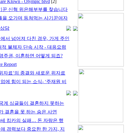
are Ktown - Olympic blvd
[2]
기꾼 신혁 위은해부부를 찾습니다
틀을 오가며 등쳐먹는 사기꾼여자
률상담
게에서 넘어져 다친 경우, 가게 주인
대적 불체자 단속 시작 - 대응요령
영주권, 이혼하면 어떻게 되죠?
 Report
생 위자료’의 종결와 새로운 위자료
업에 힘이 되는 소식- ‘주재원 비
국계 싱글들이 결혼하지 못하는
가 결혼을 못 하는 숨은 사연
9세 킹카의 실패… 돈 자랑은 했
연애 경력보다 중요한 한 가지, 지