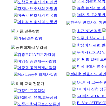
국내 생활형 숙
노창균 변호사의 이민법
뉴욕/뉴저지로 
강지나 변호사의 가정법
J비자 및 F-2 
이종건 변호사의 한국법
이화경 변호사의 노동법
천관우 변호사의 이
최근 NIW 경향
커플/결혼칼럼
영주권 심사시에 
커플I결혼 칼럼
학생비자 관련 
공인회계/세무칼럼
무비자 (ESTA)
김광호CPA전문가칼럼
[이민법 칼럼] 
이영실 공인세무사칼럼
미국내에서 영주
이종권 공인회계사칼럼
정대현 변호사의 이
Max Lee공인회계사칼럼
O-1비자 고용주
미국 교육 전문가
O1 비자 신청 성공사례 
고정민 교육칼럼
J-1 비자 -> O
엔젤라김 유학.교육상담
F1 Visa / STEM 
노준건 학자금보조모든것