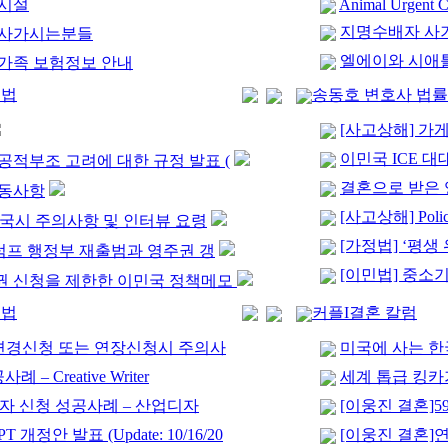
박시설
Animal Urgent C
지명수배자 사
이사가시는분들
엘에이와 시애
동반가족 보험정보 안내
민법
송동호 변호사 법
[사고상해] 가
이민국 ICE 대
공적부조 고려에 대한 규정 발표 (
결혼으로 받은 
변동사항
[사고상해] Police
 입국시 주의사항 및 인터뷰 요령
[가정법] ‘평
트럼프 행정부 재출범과 영주권 갱
[이민법] 중소기
권 신청을 제한한 이민국 정책메모
민법
커플I결혼 칼럼
 변경신청 또는 연장신청시 주의사
미국에 사는 한
– Creative Writer
세계 톱급 킹카
-1 비자 신청 성공사례 – 산업디자
[이웅진 결혼]5
OPT 개정안 발표 (Update: 10/16/20
[이웅진 결혼]