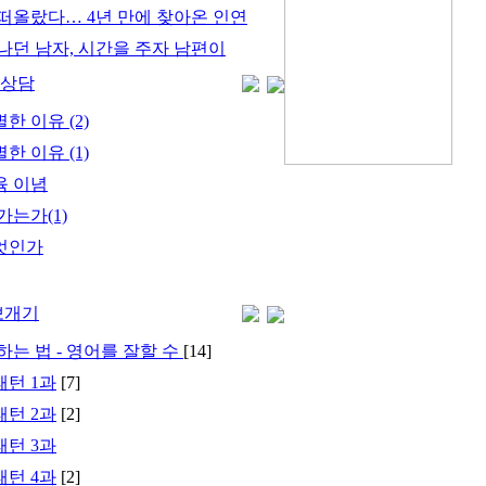
떠올랐다… 4년 만에 찾아온 인연
나던 남자, 시간을 주자 남편이
육상담
 이유 (2)
 이유 (1)
육 이념
가는가(1)
엇인가
뽀개기
하는 법 - 영어를 잘할 수
[14]
턴 1과
[7]
턴 2과
[2]
턴 3과
턴 4과
[2]