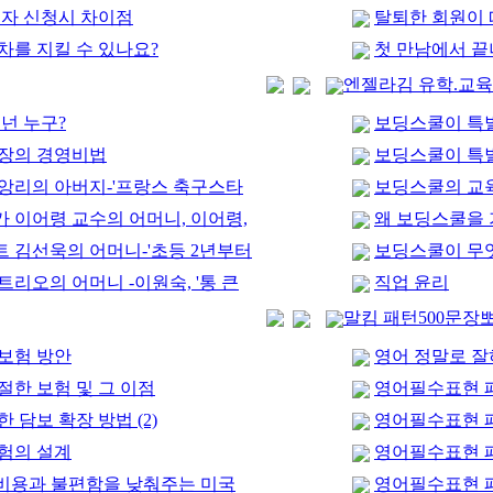
비자 신청시 차이점
탈퇴한 회원이 
차를 지킬 수 있나요?
첫 만남에서 끝
엔젤라김 유학.교
넌 누구?
보딩스쿨이 특별한
회장의 경영비법
보딩스쿨이 특별한
앙리의 아버지-'프랑스 축구스타
보딩스쿨의 교
 이어령 교수의 어머니, 이어령,
왜 보딩스쿨을 
 김선욱의 어머니-'초등 2년부터
보딩스쿨이 무
리오의 어머니 -이원숙, '통 큰
직업 윤리
말킴 패턴500문장
보험 방안
영어 정말로 잘
절한 보험 및 그 이점
영어필수표현 패
 담보 확장 방법 (2)
영어필수표현 패
험의 설계
영어필수표현 패
: 비용과 불편함을 낮춰주는 미국
영어필수표현 패