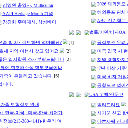
2026 재외동
김영완 총영사, Multicultur
해외동포 단체 
AAPI Heritage Month 기념
ABC 전기학교
강경화 주미대사, 삼성바이
법률/이민/비자QA
즘 방 2개 렌트하면 얼마해요?
[1]
공적부조 우려 시
호세 지역 여행사 찾고 있어요
[2]
미국 입국 시 현
좋은 입시학원 소개부탁드립니다
[2]
지역 경찰까지 확
인터뷰에 협조해주실 학부모님이나
‘7년 이상 거주
가족이 흔들리고 있습니다.
[6]
미국 비자 거절
입니다.
공항으로 넓어진
USA 고발/신문고
 동반가족 보험정보 안내
알려드려요
 한국-미국 , 미국-한국 최저가
사기꾼 신고 
정보(213-388-4141)-한우리 여
나쁜사람 신고합니다