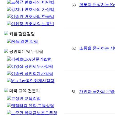
노창균 변호사의 이민법
형통과 번성하는 Ke
63
강지나 변호사의 가정법
이종건 변호사의 한국법
이화경 변호사의 노동법
커플/결혼칼럼
커플I결혼 칼럼
소통을 중시하는 시
62
공인회계/세무칼럼
김광호CPA전문가칼럼
이영실 공인세무사칼럼
이종권 공인회계사칼럼
Max Lee공인회계사칼럼
미국 교육 전문가
개인과 국가의 운명을
61
고정민 교육칼럼
엔젤라김 유학.교육상담
노준건 학자금보조모든것