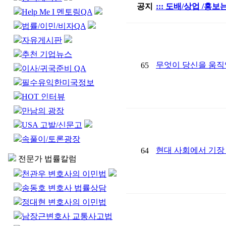
공지
::: 도배/상업 /홍
Help Me I 멘토링QA
법률/이민/비자QA
자유게시판
추천 기업뉴스
무엇이 당신을 움직
65
이사/귀국준비 QA
필수유익한미국정보
HOT 인터뷰
만남의 광장
USA 고발/신문고
속풀이/토론광장
현대 사회에서 기장 인
64
전문가 법률칼럼
천관우 변호사의 이민법
송동호 변호사 법률상담
정대현 변호사의 이민법
남장근변호사 교통사고법