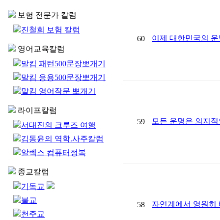
보험 전문가 칼럼
진철희 보험 칼럼
이제 대한민국의 운
60
영어교육칼럼
말킴 패턴500문장뽀개기
말킴 응용500문장뽀개기
말킴 영어작문 뽀개기
라이프칼럼
모든 운명은 의지적
59
서대진의 크루즈 여행
김동윤의 역학.사주칼럼
알렉스 컴퓨터정복
종교칼럼
기독교
불교
자연계에서 영원히 
58
천주교