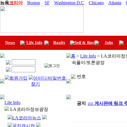
뉴욕
코리아
Boston
SF
Washington D.C
Chicago
Atlanta
News
Life Info
Realty
Sell & Buy
Jobs
홈
>
Life Info
> LA코리아정
속풀이/토론광장
번호
회원가입
아이디/비밀번호
찾기
Life Info
공지
:::: 게시판에 링크
LA코리아정보광장
LA코리아뉴스
공지게시판