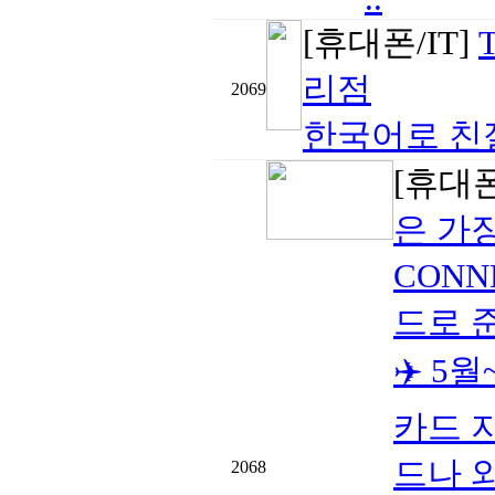
[휴대폰/IT]
리점
2069
한국어로 친절
[휴대폰
은 가
CONN
드로 
✈️ 5
카드 
드나 
2068