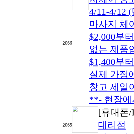
4/11-4/
마사지 체어- 
$2,000
2066
없는 제품입
$1,400부
실제 가정에
창고 세일이
**- 현장에
[휴대폰/I
대리점
2065