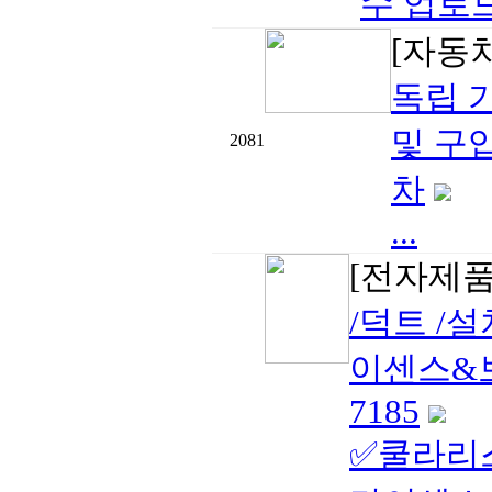
수 업로드
[자동
독립 기
및 구입
2081
차
...
[전자제품
/덕트 /
이센스&보험
7185
✅쿨라리스