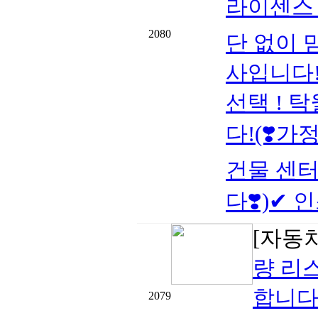
라이센스 
2080
단 없이 
사입니다!
선택 ! 
다!(❣️가
건물 센터
다❣️)✔ 인
[자동
량 리
합니다
2079