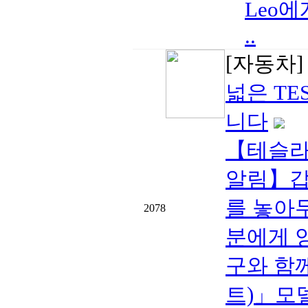
Leo
..
[자동차
넓은 TE
니다
【테슬라 
알림】갑
를 놓아
2078
분에게 
구와 함께
트)」모델