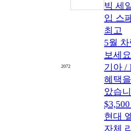
빅 세일
입 스페
최고
5월 
보세요
기아 
2072
혜택을
았습니다.
$3,5
현대 엘라
자체 리