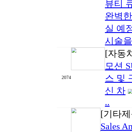
뷰티 큐
완벽한
실 예
시술을 
[자동
모션 S
스 및 
2074
신 차
..
[기타제
Sales