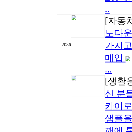
..
[자동
노다운 
가지고
2086
매입
...
[생활
신 분
카이로
샘플을
깨에 