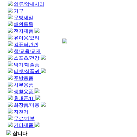
의류/악세서리
가구
무빙세일
애완동물
전자제품
유아용/요리
컴퓨터관련
책/교육/교재
스포츠/건강
악기/예술품
티켓/상품권
주방용품
사무용품
생활용품
휴대폰/IT
화장품/미용
자전거
무료/기부
기타제품
삽니다