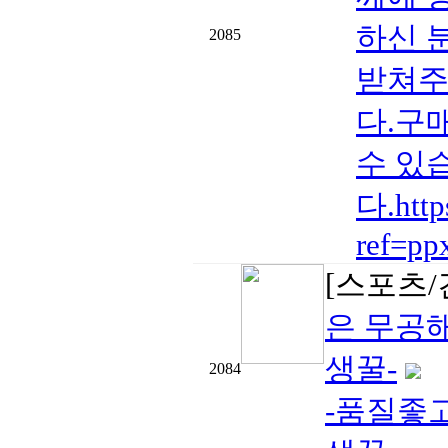
하신 
2085
받쳐주
다.구
수 있
다.htt
ref=pp
[스포츠/
은 무공
생꿀-
2084
-품질좋