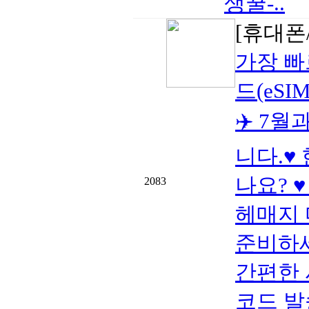
생꿀-..
[휴대폰/
가장 빠
드(eSIM
✈️ 7
니다.♥
나요? 
2083
헤매지 
준비하세
간편한 
코드 발송