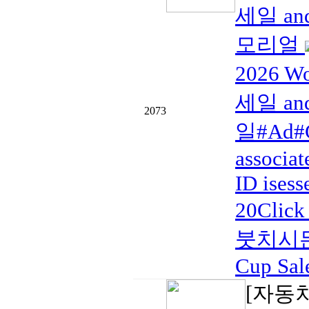
세일 and
모리얼
2026 W
세일 and
2073
일#Ad#C
associat
ID isess
20Click
붓치시든
Cup Sal
[자동