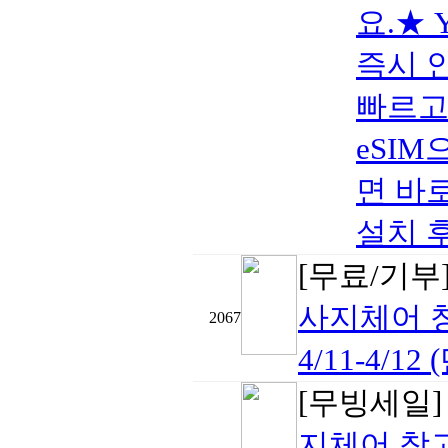
요.★ 
즉시 
빠르고
eSIM
면 바로
설치 후 
[무료/기부
사지체어 
2067
4/11-4/12 
[무빙세일
지체어 창