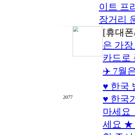
이트 프
장거리 
[휴대폰/
은 가장
카드로
✈️ 7
♥ 한국
♥ 한국
2077
마세요 
세요 ★ 