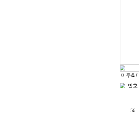
미주최
번호
56