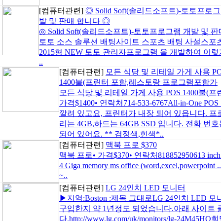
[컴퓨터관련]
◎ Solid Soft(솔리드소프트)-토토프로
발 및 판매 합니다 ◎
◎ Solid Soft(솔리드소프트)-토토프로그램 개발 및
토토 소스 솔루션 배팅사이트 스포츠 배팅 사설스포츠배팅)
2015형 NEW 토토 관리자프로그램 을 개발하여 이
..
[컴퓨터관련]
모든 식당 및 리테일 가게 사용 P
1400불(프린터 포함,레스토랑 프로그램포함가
모든 식당 및 리테일 가게 사용 POS 1400불
가격$1400• 연락처714-533-6767All-in-One
깔려 있고요, 프린터가 내장 되어 있읍니다. 프
리는 4GB,하드는 64GB SSD 입니다. 전화 번호는 
되어 있어요. ** 검정색,힌색*..
[컴퓨터관련]
맥북 프로 $370
맥북 프로• 가격$370• 연락처818852950613 inch mid 2
4 Giga memory ms office (word,excel,powerpoi
~..
[컴퓨터관련]
LG 24인치 LED 모니터
▶지역:Boston :제목 그대로LG 24인치 LE
구입한지 약 1년정도 되었습니다.아래 사이트
다.http://www.lg.com/uk/monitors/lg-2