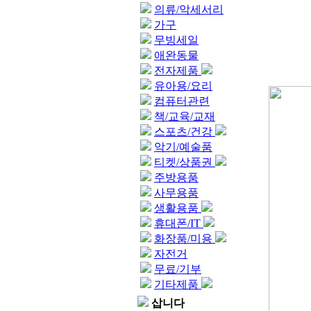
의류/악세서리
가구
무빙세일
애완동물
전자제품
유아용/요리
컴퓨터관련
책/교육/교재
스포츠/건강
악기/예술품
티켓/상품권
주방용품
사무용품
생활용품
휴대폰/IT
화장품/미용
자전거
무료/기부
기타제품
삽니다