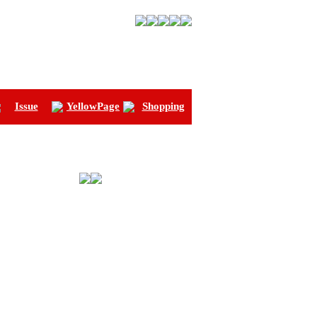
Issue
YellowPage
Shopping