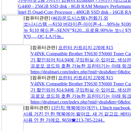
가주마켓 2층 가디언 컴퓨터 Economy - 가디언 데스크탑 PC $499
G4400 - 256GB SSD disk - 8GB RAM Memory Performa
Intel I5 Quad-Core Processor - 480GB SSD disk - 16GB
[컴퓨터관련]
(써라운드시스템)-전화기,외
쏘니시스템 ---$150 버라이죤-아이폰-4,,,,,90%뉴 $100 
뉴 $110 헤드폰--SENN'''$120...프로용.90%뉴 쏘니 
$70,,,,,,OC,LA가능..
[컴퓨터관련]
프린터 카트리지 2개에 $15
V4INK Compatible Brother TN630 TN660 Toner 
가 할인되어 $14.94에 구입하실 수 있어요. 색
프로모 코드와 호환 가능한 프린터기는 아래 링크
https://dealmari.com/index.php?mid=deals&m=0&doc
[컴퓨터관련]
프린터 카트리지 2개에 $15
V4INK Compatible Brother TN630 TN660 Toner 
가 할인되어 $14.94에 구입하실 수 있어요. 색
프로모 코드와 호환 가능한 프린터기는 아래 링크
https://dealmari.com/index.php?mid=deals&m=0&doc
[컴퓨터관련]
13인치 맥북에어(개인). 13inch macbook a
사용 거진 안 한 맥북에어 팔아요. 새 거 같고요. 
사용 안 한 거에요. $650☎213-785-2244..