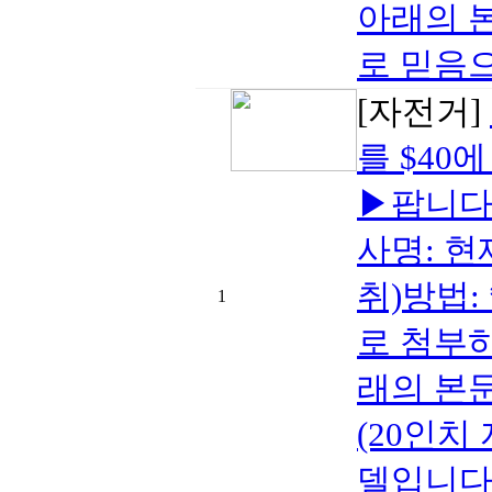
아래의 
로 믿음으
[자전거]
를 $40
▶팝니다 
사명: 현
취)방법:
1
로 첨부하
래의 본
(20인치
델입니다.