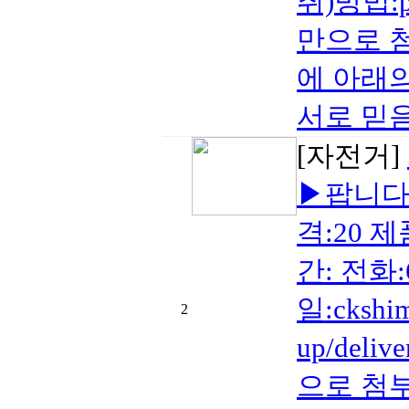
취)방법:
만으로 
에 아래
서로 믿음
[자전거]
▶팝니다 
격:20 제
간: 전화:6
일:cksh
2
up/del
으로 첨