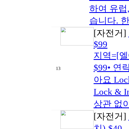
하여 유럽
습니다. 한
[자전거]
$99
지역=[엘
$99• 연
13
아요 Lock
Lock & 
상관 없이
[자전거]
치)-$40