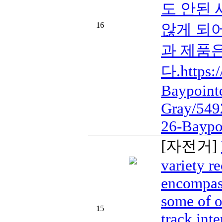
도 안된
16
않게 되
과 제품
다.https:
Baypoint
Gray/549
26-Baypo
[자전거]
variety r
encompass
some of o
15
track inte