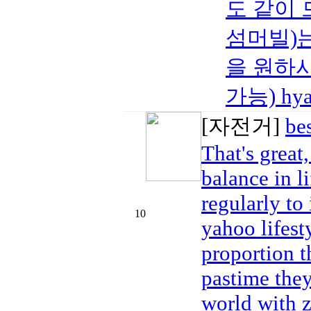
도 같이
섬머빌)는
을 원하시
가능) hya
[자전거]
be
That's great
balance in l
regularly to
10
yahoo lifest
proportion t
pastime they
world with z