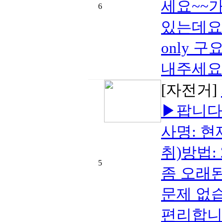
세요~~
6
있는데요
only 
내주세요~~
[자전거]
▶팝니다 
사명: 현
취)방법:
5
좀 오래
문제 없
편리합니다