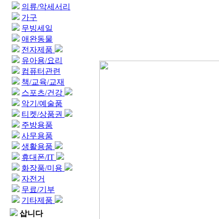
의류/악세서리
가구
무빙세일
애완동물
전자제품
유아용/요리
컴퓨터관련
책/교육/교재
스포츠/건강
악기/예술품
티켓/상품권
주방용품
사무용품
생활용품
휴대폰/IT
화장품/미용
자전거
무료/기부
기타제품
삽니다