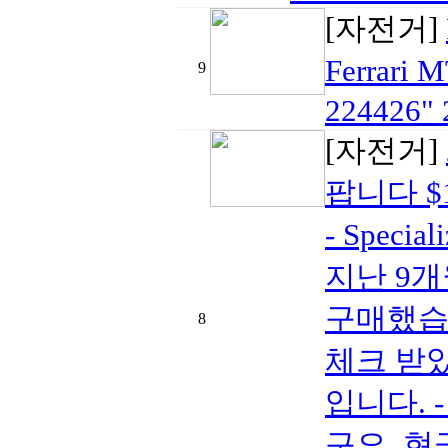
[자전거]
Ferrari
9
224426" 
[자전거]
팝니다 $
- Specia
지난 9개
구매했습니
8
체크 받았
입니다. 
구요. 현금