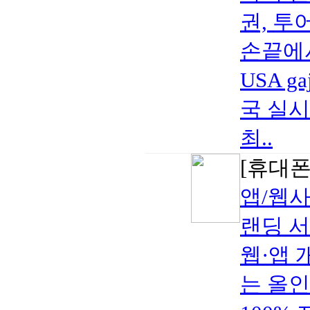
권, 투
손끝에서
USA 
국 실시
최..
[휴대폰/
앱/웹사
랜딩 
웹·앱 
는 올인원