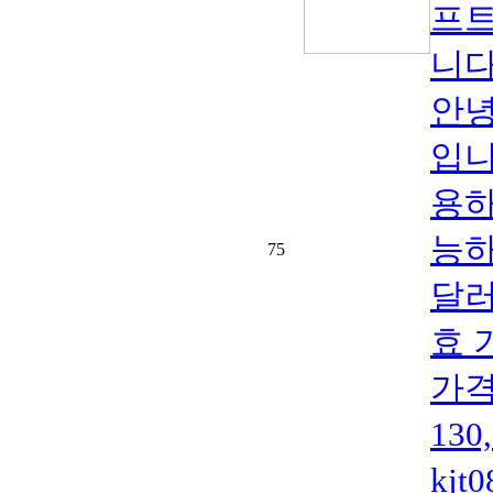
프트
니다
안녕
입니
용하
능하
75
달러
효 
가격
13
kjt