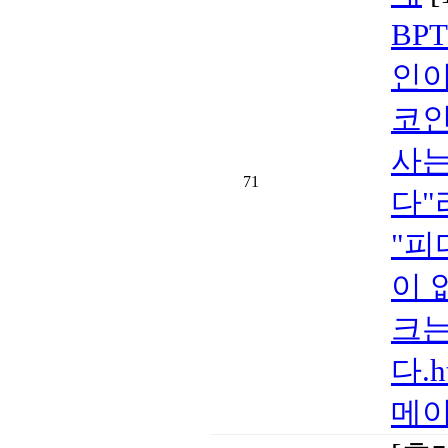
BP
인이
코인
사는
71
다"
"피
이 
크는
다.h
메이크