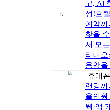
고, A
성!호텔
78
예약까
찾을 수
서 모
라디오:
음악을 
[휴대폰/
랜딩까지
올인원
웹·앱 