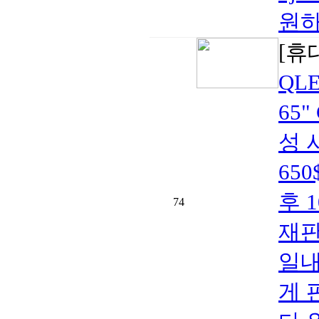
원하
[휴
QL
65"
성 
65
후 
74
재판
일내
게 