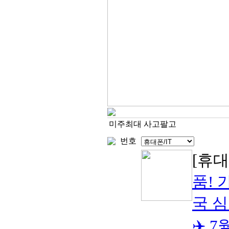
미주최대 사고팔고
번호
[휴대
품! 
국 심카
✈️ 