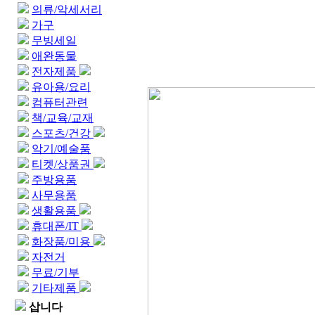
의류/악세서리
가구
무빙세일
애완동물
전자제품
유아용/요리
컴퓨터관련
책/교육/교재
스포츠/건강
악기/예술품
티켓/상품권
주방용품
사무용품
생활용품
휴대폰/IT
화장품/미용
자전거
무료/기부
기타제품
삽니다