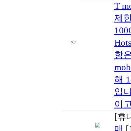
T 
제한,
100
Ho
72
항은 
mob
해 
입니
이고벤
[휴
매
[