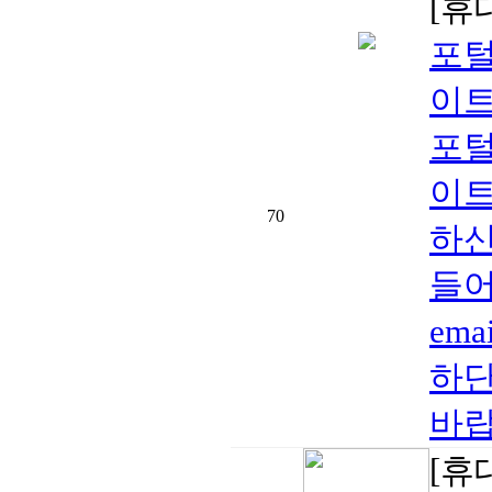
[휴
포털
이트
포털
이트
70
하신
들어
ema
하단
바랍
[휴