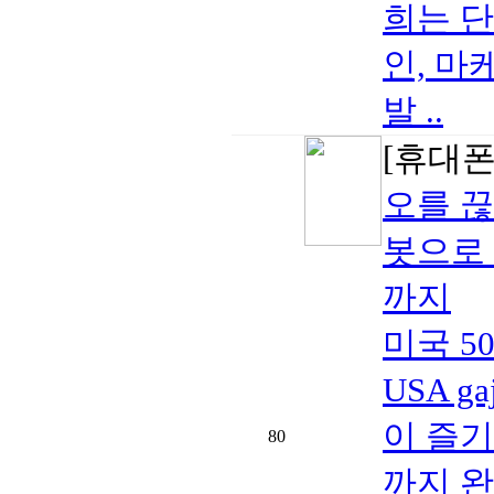
희는 단
인, 마
발 ..
[휴대폰/
오를 끊
봇으로 
까지
미국 5
USA 
이 즐기
80
까지 완