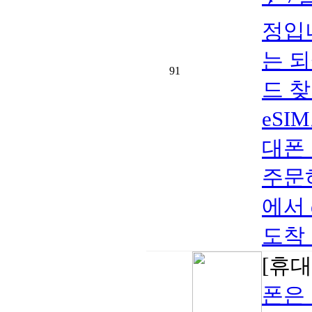
정입니
는 
91
드 
eSI
대폰 
주문하
에서 
도착 
[휴대
폰은