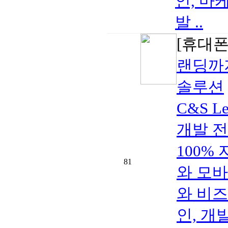
인, 마
발 ..
[휴대폰/
랜딩까지
솔루션
C&S L
개발 전문
100%
81
와 모
와 비즈
인, 개