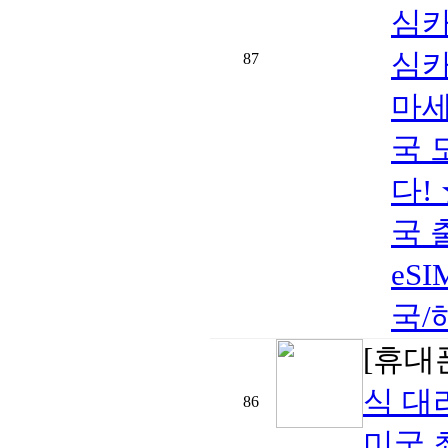
심카
심카
87
마세
국 
다!
국 
eS
국/
[휴대폰
식 대
86
미국 최