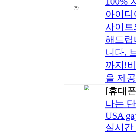
100%
79
아이디
사이트와
해드립
니다. 
까지!
을 제공.
[휴대폰/
나는 단
USA ga
실시간 