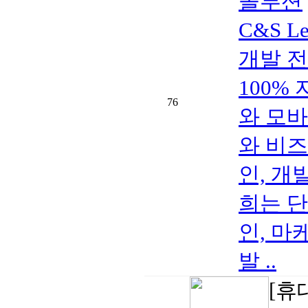
솔루션
C&S L
개발 전문
100%
76
와 모
와 비즈
인, 개
희는 단
인, 마
발 ..
[휴