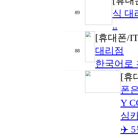
[휴대폰
식 대
89
..
[휴대폰/I
대리점
88
한국어로 
[휴
폰은
Y 
심카
✈️