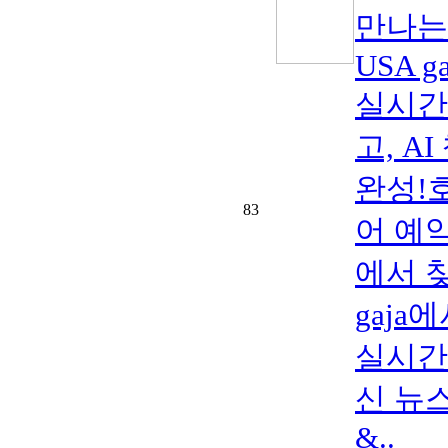
만나는
USA ga
실시간
고, 
완성!호
83
어 예
에서 찾
gaj
실시간
신 뉴스
&..