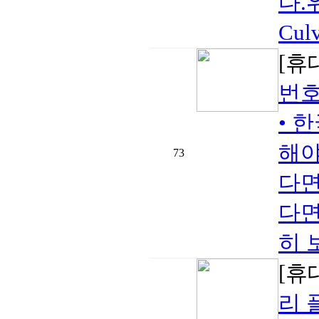
다.위
Culv
[휴
번호
• 
해야
73
다면
다면
히 보기
[휴
리 