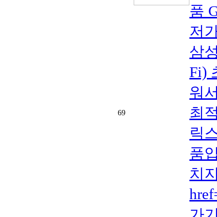
품 G
저가
삼성
Fi
워서
최적
69
릭스
품입
치지
hre
가기