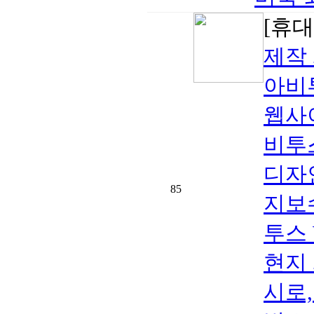
[휴대
제작 
아비투
웹사이
비투스
디자인
85
지보
투스 
현지
시로