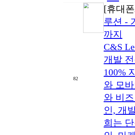
[휴대폰/
루션 -
까지
C&S L
개발 전문
100%
82
와 모
와 비즈
인, 개
희는 단