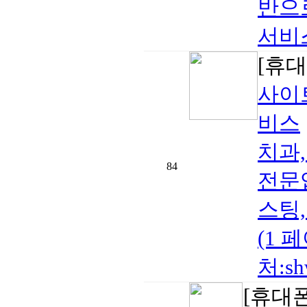
반으
서비
[휴대
사이
비스
치과,
84
전문업
스팅,
(1 
처:sh
[휴대폰