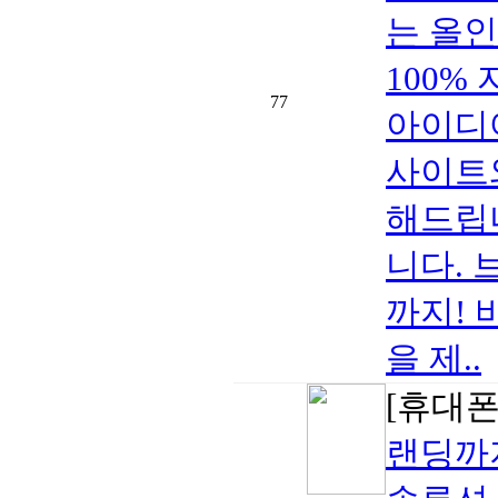
는 올인원
100%
77
아이디
사이트와
해드립
니다. 
까지! 
을 제..
[휴대폰/
랜딩까지