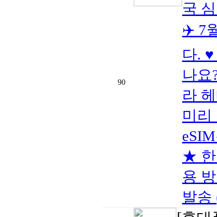
국 
✈️
다. 
나요
90
라 헤
미리 
eSI
★ 
용 방
발송 (