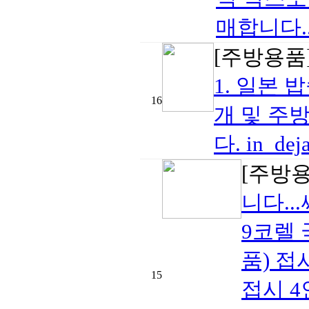
매합니다..
[주방용품
1. 일본 
16
개 및 주
다. in_de
[주방
니다..
9코렐 
품) 접
15
접시 4