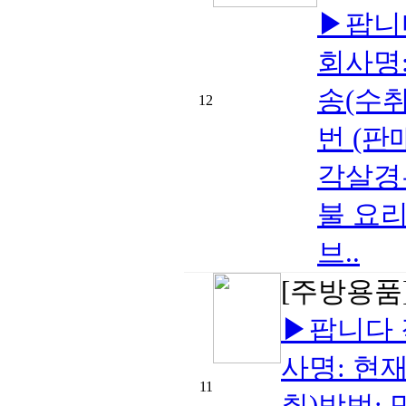
▶팝니
회사명:
송(수취
12
번 (판매
각살경우 
불 요
브..
[주방용품
▶팝니다 
사명: 현재
11
취)방법: 