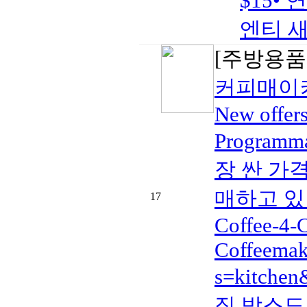
$15•
엔티 새것
[주방용품
커피매이커
New offer
Programm
장 싼 가격으로
매하고 있더라
17
Coffee-4-
Coffeema
s=kitche
직 박스도