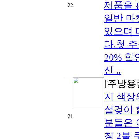
제품을 
22
일반 마
있으며 
다.첫 주
20% 
신 ..
[주방용
지 색상
설겆이 
21
분들은 
칭 2불