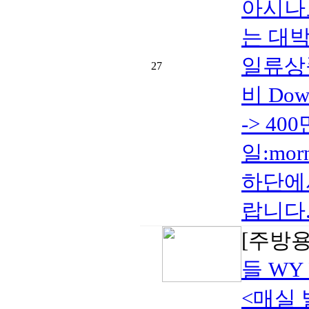
아시나
는 대
일류상
27
비 Do
-> 40
일:mor
하단에
랍니다..
[주방
들 WY 
<매실 