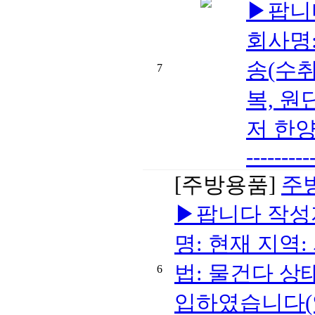
▶팝니
회사명:
송(수취
7
복, 원
저 한양수퍼
---------
[주방용품]
주
▶팝니다 작성자
명: 현재 지역:
법: 물건다 
6
입하였습니다(