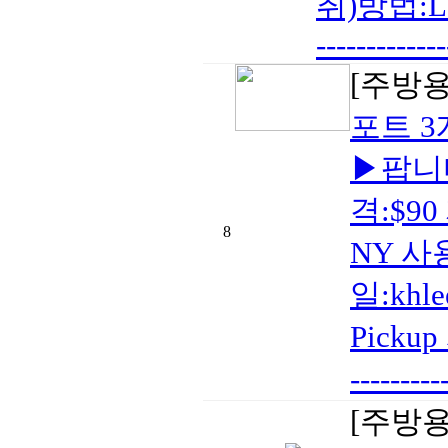
취)방법:
-------------
[주방
포트 3
▶팝니다
격:$90
8
NY 사용
일:khl
Pickup 
-------
[주방