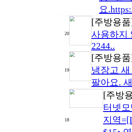
요.https:/
[주방용품
사용하지 않
20
2244..
[주방용품
냉장고 새
19
팔아요. 새 
[주방
터넷모템
지역=
18