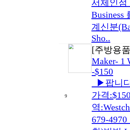
서체인점 
Busines
계신분(Baker
Sho..
[주방용품
Maker- 1 
-$150
▶팝니다 
가격:$15
9
역:Westc
679-497