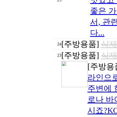
좋은 가
서, 관
다...
[주방용품]
삭제
24
[주방용품]
삭제
23
[주방용
라인으로
주변에 
로나 바
시죠?KO