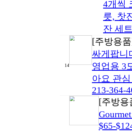
4개씩 
릇, 찻
잔 세트 
[주방용품
싸게팝니
영업용 3
14
아요 관심
213-364-4
[주방용
Gourme
$65-$12