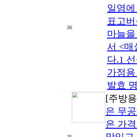
일염에
표고버섯
26
마늘을
서 <
다.1 선
가정용 5
발효 명품
[주방용
은 무공
은 가격
맛있고
25