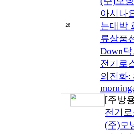
(주)모
아시나요
는대박 
28
류상품선
Down닥
전기로스
의전화: 8
morning
[주방
전기로
(주)