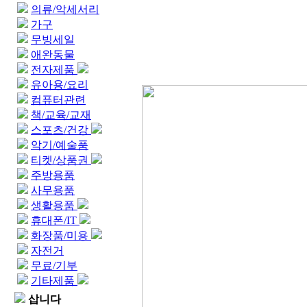
의류/악세서리
가구
무빙세일
애완동물
전자제품
유아용/요리
컴퓨터관련
책/교육/교재
스포츠/건강
악기/예술품
티켓/상품권
주방용품
사무용품
생활용품
휴대폰/IT
화장품/미용
자전거
무료/기부
기타제품
삽니다