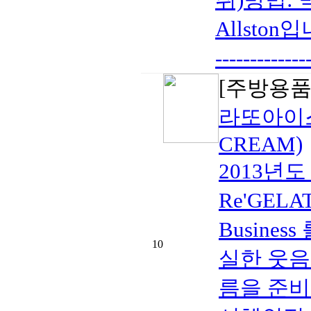
Allston입
------------
[주방용품
라또아이스
CREAM)
2013년
Re'GEL
Busine
10
실한 웃음
름을 준비하