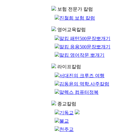
보험 전문가 칼럼
진철희 보험 칼럼
영어교육칼럼
말킴 패턴500문장뽀개기
말킴 응용500문장뽀개기
말킴 영어작문 뽀개기
라이프칼럼
서대진의 크루즈 여행
김동윤의 역학.사주칼럼
알렉스 컴퓨터정복
종교칼럼
기독교
불교
천주교