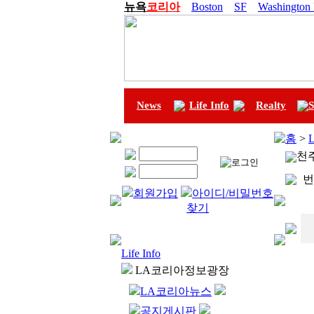
뉴욕
코리아
Boston
SF
Washington
News
Life Info
Realty
S
홈
>
L
천
번
회원가입
아이디/비밀번호
찾기
Life Info
LA코리아정보광장
LA코리아뉴스
공지게시판