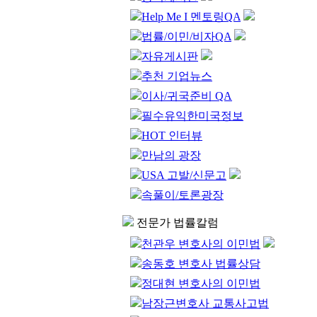
Help Me I 멘토링QA
법률/이민/비자QA
자유게시판
추천 기업뉴스
이사/귀국준비 QA
필수유익한미국정보
HOT 인터뷰
만남의 광장
USA 고발/신문고
속풀이/토론광장
전문가 법률칼럼
천관우 변호사의 이민법
송동호 변호사 법률상담
정대현 변호사의 이민법
남장근변호사 교통사고법