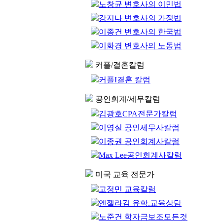
노창균 변호사의 이민법
강지나 변호사의 가정법
이종건 변호사의 한국법
이화경 변호사의 노동법
커플/결혼칼럼
커플I결혼 칼럼
공인회계/세무칼럼
김광호CPA전문가칼럼
이영실 공인세무사칼럼
이종권 공인회계사칼럼
Max Lee공인회계사칼럼
미국 교육 전문가
고정민 교육칼럼
엔젤라김 유학.교육상담
노준건 학자금보조모든것