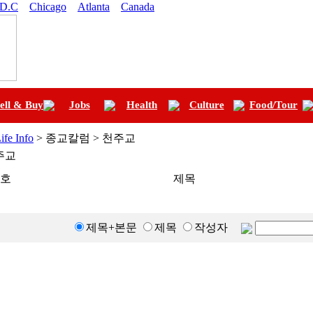
 D.C
Chicago
Atlanta
Canada
ell & Buy
Jobs
Health
Culture
Food/Tour
ife Info
> 종교칼럼 > 천주교
주교
호
제목
제목+본문
제목
작성자