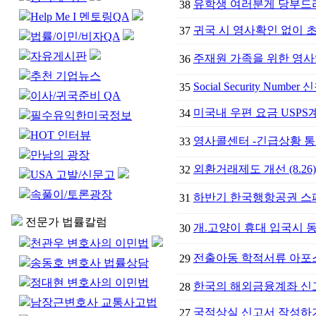
유학생 여러분게 당부드
38
Help Me I 멘토링QA
귀국 시 영사확인 없이 
37
법률/이민/비자QA
자유게시판
주재원 가족을 위한 영사
36
추천 기업뉴스
Social Security Numbe
35
이사/귀국준비 QA
미국내 우편 요금 USP
34
필수유익한미국정보
HOT 인터뷰
영사콜센터 -긴급상황 
33
만남의 광장
외환거래제도 개선 (8.2
32
USA 고발/신문고
속풀이/토론광장
하반기 한국행항공권 스
31
전문가 법률칼럼
개.고양이 휴대 입국시 
30
천관우 변호사의 이민법
전출아동 학적서류 아포스
29
송동호 변호사 법률상담
정대현 변호사의 이민법
한국의 해외금융계좌 신
28
남장근변호사 교통사고법
국적상실 신고서 작성하
27