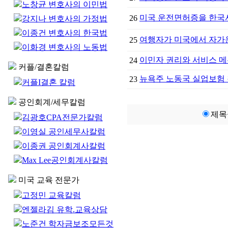
노창균 변호사의 이민법
미국 운전면허증을 한국서
26
강지나 변호사의 가정법
이종건 변호사의 한국법
여행자가 미국에서 자가운
25
이화경 변호사의 노동법
이민자 권리와 서비스 메뉴얼(Imm
24
커플/결혼칼럼
뉴욕주 노동국 실업보험
23
커플I결혼 칼럼
공인회계/세무칼럼
제목
김광호CPA전문가칼럼
이영실 공인세무사칼럼
이종권 공인회계사칼럼
Max Lee공인회계사칼럼
미국 교육 전문가
고정민 교육칼럼
엔젤라김 유학.교육상담
노준건 학자금보조모든것