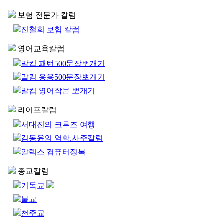
보험 전문가 칼럼
진철희 보험 칼럼
영어교육칼럼
말킴 패턴500문장뽀개기
말킴 응용500문장뽀개기
말킴 영어작문 뽀개기
라이프칼럼
서대진의 크루즈 여행
김동윤의 역학.사주칼럼
알렉스 컴퓨터정복
종교칼럼
기독교
불교
천주교