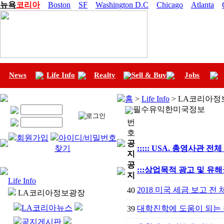
뉴욕
코리아
Boston
SF
Washington D.C
Chicago
Atlanta
News
Life Info
Realty
Sell & Buy
Jobs
홈
>
Life Info
> LA코리아정
필수유익한미국정보
번
호
회원가입
아이디/비밀번호
공
찾기
::::: USA. 총영사관 전체 
지
공
:::상업목적 광고 및 유
지
Life Info
2018 미국 세금 보고 전
40
LA코리아정보광장
LA코리아뉴스
대학진학에 도움이 되는
39
공지게시판