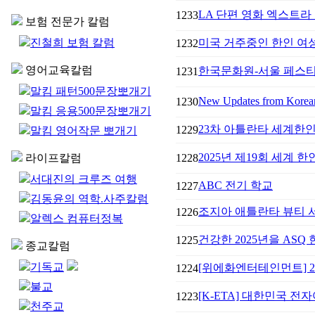
LA 단편 영화 엑스트라 
1233
보험 전문가 칼럼
진철희 보험 칼럼
미국 거주중인 한인 여성들
1232
영어교육칼럼
한국문화원-서울 페스티벌 
1231
말킴 패턴500문장뽀개기
New Updates from Korea
1230
말킴 응용500문장뽀개기
23차 아틀란타 세계한
1229
말킴 영어작문 뽀개기
2025년 제19회 세계 
라이프칼럼
1228
서대진의 크루즈 여행
ABC 전기 학교
1227
김동윤의 역학.사주칼럼
조지아 애틀란타 뷰티 
1226
알렉스 컴퓨터정복
건강한 2025년을 ASQ
1225
종교칼럼
기독교
[위에화엔터테인먼트] 2025
1224
불교
[K-ETA] 대한민국 전자
1223
천주교