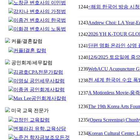
노창균 변호사의 이민법
1244
<해외 한국어 방송 시청
강지나 변호사의 가정법
이종건 변호사의 한국법
1243
Andrew Choi: LA Year-En
이화경 변호사의 노동법
2026 YH K-TOUR G
1242
커플/결혼칼럼
단편 영화 온라인 상영 플
1241
커플I결혼 칼럼
12/6/2025 토요일에
1240
공인회계/세무칼럼
1239
WebACU Acupuncture G
김광호CPA전문가칼럼
전 세계 한국어 수요 폭
1238
이영실 공인세무사칼럼
이종권 공인회계사칼럼
A Motionless Movi
1237
Max Lee공인회계사칼럼
1236
The 19th Korea Arts Foun
미국 교육 전문가
고정민 교육칼럼
1235
(Opera Screening) Chunhy
엔젤라김 유학.교육상담
1234
Korean Cultural Center, L
노준건 학자금보조모든것