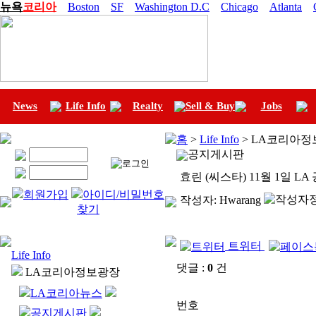
뉴욕
코리아
Boston
SF
Washington D.C
Chicago
Atlanta
News
Life Info
Realty
Sell & Buy
Jobs
홈
>
Life Info
> LA코리아정
공지게시판
효린 (씨스타) 11월 1일 LA
회원가입
아이디/비밀번호
작성자:
Hwarang
찾기
트위터
Life Info
댓글 :
0
건
LA코리아정보광장
LA코리아뉴스
번호
공지게시판