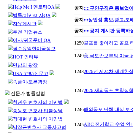
Help Me I 멘토링QA
공지
::::구인구직은 통보없이
법률/이민/비자QA
공지
:::상업성 홍보,광고,
자유게시판
공지
::::공지 게시판 등록하실
추천 기업뉴스
이사/귀국준비 QA
1250
골프를 좋아하고 골프 
필수유익한미국정보
1249
美 국토안보부의 미국 유
HOT 인터뷰
만남의 광장
1248
2026년 제24차 세계한상대
USA 고발/신문고
속풀이/토론광장
1247
2026 재외동포 초청장
전문가 법률칼럼
천관우 변호사의 이민법
1246
해외동포 단체 대상 보
송동호 변호사 법률상담
정대현 변호사의 이민법
ABC 전기학교 수업 안
1245
남장근변호사 교통사고법