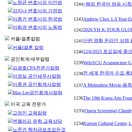
노창균 변호사의 이민법
1244
<해외 한국어 방송 시청
강지나 변호사의 가정법
이종건 변호사의 한국법
1243
Andrew Choi: LA Year-En
이화경 변호사의 노동법
2026 YH K-TOUR G
1242
커플/결혼칼럼
단편 영화 온라인 상영 플
1241
커플I결혼 칼럼
12/6/2025 토요일에
1240
공인회계/세무칼럼
1239
WebACU Acupuncture G
김광호CPA전문가칼럼
전 세계 한국어 수요 폭
1238
이영실 공인세무사칼럼
이종권 공인회계사칼럼
A Motionless Movi
1237
Max Lee공인회계사칼럼
1236
The 19th Korea Arts Foun
미국 교육 전문가
1235
(Opera Screening) Chunhy
고정민 교육칼럼
엔젤라김 유학.교육상담
1234
Korean Cultural Center, L
노준건 학자금보조모든것