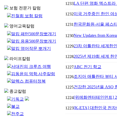
LA 단편 영화 엑스트라 
1233
보험 전문가 칼럼
미국 거주중인 한인 여성들
1232
진철희 보험 칼럼
한국문화원-서울 페스티벌 
1231
영어교육칼럼
말킴 패턴500문장뽀개기
New Updates from Korea
1230
말킴 응용500문장뽀개기
23차 아틀란타 세계한
1229
말킴 영어작문 뽀개기
2025년 제19회 세계 
1228
라이프칼럼
서대진의 크루즈 여행
ABC 전기 학교
1227
김동윤의 역학.사주칼럼
조지아 애틀란타 뷰티 
1226
알렉스 컴퓨터정복
건강한 2025년을 ASQ
1225
종교칼럼
[위에화엔터테인먼트] 2025
1224
기독교
불교
[K-ETA] 대한민국 전자
1223
천주교