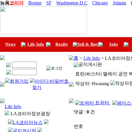
뉴욕
코리아
Boston
SF
Washington D.C
Chicago
Atlanta
News
Life Info
Realty
Sell & Buy
Jobs
홈
>
Life Info
> LA코리아정
공지게시판
효린(씨스타) 엘에이 공연
회원가입
아이디/비밀번호
작성자:
Hwarang
찾기
트위터
Life Info
댓글 :
0
건
LA코리아정보광장
LA코리아뉴스
번호
공지게시판