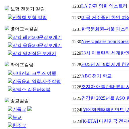
LA 단편 영화 엑스트라 
1233
보험 전문가 칼럼
진철희 보험 칼럼
미국 거주중인 한인 여성들
1232
영어교육칼럼
한국문화원-서울 페스티벌 
1231
말킴 패턴500문장뽀개기
New Updates from Korea
1230
말킴 응용500문장뽀개기
23차 아틀란타 세계한
1229
말킴 영어작문 뽀개기
2025년 제19회 세계 
라이프칼럼
1228
서대진의 크루즈 여행
ABC 전기 학교
1227
김동윤의 역학.사주칼럼
조지아 애틀란타 뷰티 
1226
알렉스 컴퓨터정복
건강한 2025년을 ASQ
1225
종교칼럼
기독교
[위에화엔터테인먼트] 2025
1224
불교
[K-ETA] 대한민국 전자
1223
천주교