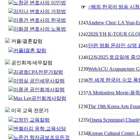
노창균 변호사의 이민법
<해외 한국어 방송 시청
☞
강지나 변호사의 가정법
이종건 변호사의 한국법
1243
Andrew Choi: LA Year-En
이화경 변호사의 노동법
2026 YH K-TOUR G
1242
커플/결혼칼럼
단편 영화 온라인 상영 플
1241
커플I결혼 칼럼
12/6/2025 토요일에
1240
공인회계/세무칼럼
1239
WebACU Acupuncture G
김광호CPA전문가칼럼
전 세계 한국어 수요 폭
1238
이영실 공인세무사칼럼
이종권 공인회계사칼럼
A Motionless Movi
1237
Max Lee공인회계사칼럼
1236
The 19th Korea Arts Foun
미국 교육 전문가
고정민 교육칼럼
1235
(Opera Screening) Chunhy
엔젤라김 유학.교육상담
1234
Korean Cultural Center, L
노준건 학자금보조모든것