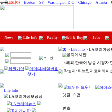
뉴욕
코리아
Boston
SF
Washington D.C
Chicago
Atlanta
News
Life Info
Realty
Sell & Buy
Jobs
홈
>
Life Info
> LA코리아정
공지게시판
<해외 한국어 방송 시청자 
회원가입
아이디/비밀번호
작성자:
티브릿지코퍼레이
찾기
트위터
Life Info
댓글 :
0
건
LA코리아정보광장
LA코리아뉴스
번호
공지게시판