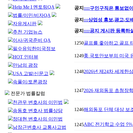
Help Me I 멘토링QA
공지
::::구인구직은 통보없이
법률/이민/비자QA
공지
:::상업성 홍보,광고,
자유게시판
공지
::::공지 게시판 등록하실
추천 기업뉴스
이사/귀국준비 QA
1250
골프를 좋아하고 골프 
필수유익한미국정보
1249
美 국토안보부의 미국 유
HOT 인터뷰
만남의 광장
1248
2026년 제24차 세계한상대
USA 고발/신문고
속풀이/토론광장
1247
2026 재외동포 초청장
전문가 법률칼럼
천관우 변호사의 이민법
1246
해외동포 단체 대상 보
송동호 변호사 법률상담
정대현 변호사의 이민법
ABC 전기학교 수업 안
1245
남장근변호사 교통사고법