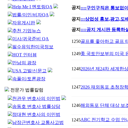
Help Me I 멘토링QA
공지
::::구인구직은 통보없이
법률/이민/비자QA
공지
:::상업성 홍보,광고,
자유게시판
공지
::::공지 게시판 등록하실
추천 기업뉴스
이사/귀국준비 QA
1250
골프를 좋아하고 골프 
필수유익한미국정보
1249
美 국토안보부의 미국 유
HOT 인터뷰
만남의 광장
1248
2026년 제24차 세계한상대
USA 고발/신문고
속풀이/토론광장
1247
2026 재외동포 초청장
전문가 법률칼럼
천관우 변호사의 이민법
1246
해외동포 단체 대상 보
송동호 변호사 법률상담
정대현 변호사의 이민법
ABC 전기학교 수업 안
1245
남장근변호사 교통사고법