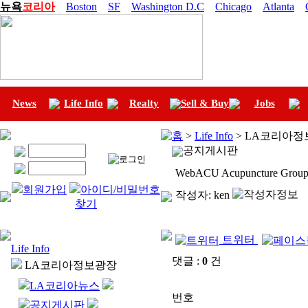
뉴욕
코리아
Boston
SF
Washington D.C
Chicago
Atlanta
News
Life Info
Realty
Sell & Buy
Jobs
홈
>
Life Info
> LA코리아정
공지게시판
WebACU Acupuncture Grou
회원가입
아이디/비밀번호
작성자:
ken
찾기
트위터
Life Info
댓글 :
0
건
LA코리아정보광장
LA코리아뉴스
번호
공지게시판