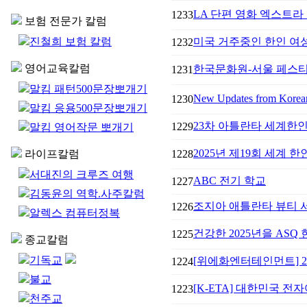
LA 단편 영화 엑스트라 
1233
보험 전문가 칼럼
진철희 보험 칼럼
미국 거주중인 한인 여성들
1232
영어교육칼럼
한국문화원-서울 페스티벌 
1231
말킴 패턴500문장뽀개기
New Updates from Korea
1230
말킴 응용500문장뽀개기
23차 아틀란타 세계한
1229
말킴 영어작문 뽀개기
2025년 제19회 세계 
라이프칼럼
1228
서대진의 크루즈 여행
ABC 전기 학교
1227
김동윤의 역학.사주칼럼
조지아 애틀란타 뷰티 
1226
알렉스 컴퓨터정복
건강한 2025년을 ASQ
1225
종교칼럼
기독교
[위에화엔터테인먼트] 2025
1224
불교
[K-ETA] 대한민국 전자
1223
천주교