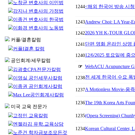
노창균 변호사의 이민법
1244
<해외 한국어 방송 시청
강지나 변호사의 가정법
이종건 변호사의 한국법
1243
Andrew Choi: LA Year-En
이화경 변호사의 노동법
2026 YH K-TOUR G
1242
커플/결혼칼럼
단편 영화 온라인 상영 플
1241
커플I결혼 칼럼
12/6/2025 토요일에
1240
공인회계/세무칼럼
☞
WebACU Acupuncture G
김광호CPA전문가칼럼
전 세계 한국어 수요 폭
1238
이영실 공인세무사칼럼
이종권 공인회계사칼럼
A Motionless Movi
1237
Max Lee공인회계사칼럼
1236
The 19th Korea Arts Foun
미국 교육 전문가
고정민 교육칼럼
1235
(Opera Screening) Chunhy
엔젤라김 유학.교육상담
1234
Korean Cultural Center, L
노준건 학자금보조모든것