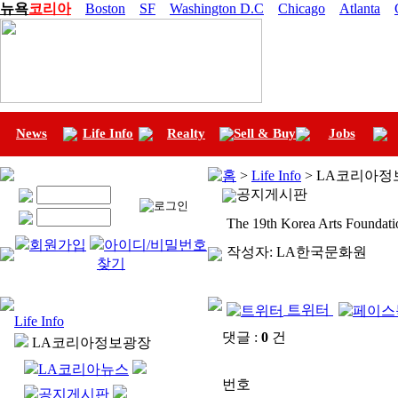
뉴욕
코리아
Boston
SF
Washington D.C
Chicago
Atlanta
News
Life Info
Realty
Sell & Buy
Jobs
홈
>
Life Info
> LA코리아정
공지게시판
The 19th Korea Arts Foundati
회원가입
아이디/비밀번호
작성자:
LA한국문화원
찾기
트위터
Life Info
댓글 :
0
건
LA코리아정보광장
LA코리아뉴스
번호
공지게시판