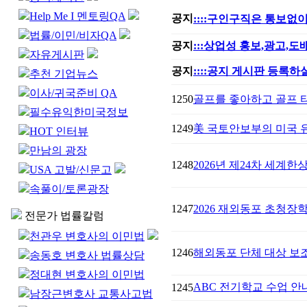
Help Me I 멘토링QA
공지
::::구인구직은 통보없이
법률/이민/비자QA
공지
:::상업성 홍보,광고,
자유게시판
공지
::::공지 게시판 등록하실
추천 기업뉴스
이사/귀국준비 QA
1250
골프를 좋아하고 골프 
필수유익한미국정보
1249
美 국토안보부의 미국 유
HOT 인터뷰
만남의 광장
1248
2026년 제24차 세계한상대
USA 고발/신문고
속풀이/토론광장
1247
2026 재외동포 초청장
전문가 법률칼럼
천관우 변호사의 이민법
1246
해외동포 단체 대상 보
송동호 변호사 법률상담
정대현 변호사의 이민법
ABC 전기학교 수업 안
1245
남장근변호사 교통사고법