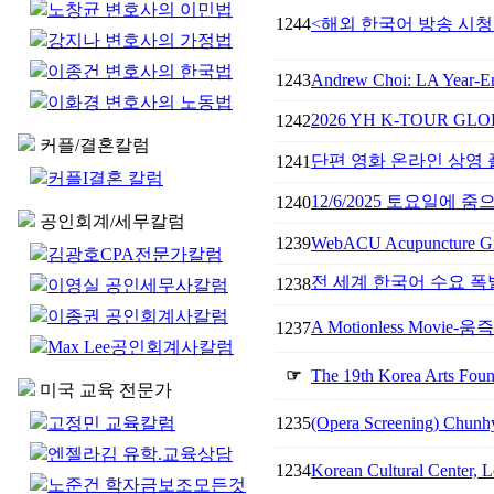
노창균 변호사의 이민법
1244
<해외 한국어 방송 시청
강지나 변호사의 가정법
이종건 변호사의 한국법
1243
Andrew Choi: LA Year-En
이화경 변호사의 노동법
2026 YH K-TOUR G
1242
커플/결혼칼럼
단편 영화 온라인 상영 플
1241
커플I결혼 칼럼
12/6/2025 토요일에
1240
공인회계/세무칼럼
1239
WebACU Acupuncture G
김광호CPA전문가칼럼
전 세계 한국어 수요 폭
1238
이영실 공인세무사칼럼
이종권 공인회계사칼럼
A Motionless Movi
1237
Max Lee공인회계사칼럼
☞
The 19th Korea Arts Foun
미국 교육 전문가
고정민 교육칼럼
1235
(Opera Screening) Chunhy
엔젤라김 유학.교육상담
1234
Korean Cultural Center, L
노준건 학자금보조모든것