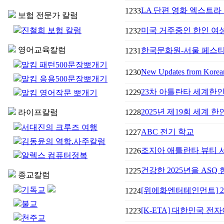
LA 단편 영화 엑스트라 
1233
보험 전문가 칼럼
진철희 보험 칼럼
미국 거주중인 한인 여성들
1232
영어교육칼럼
한국문화원-서울 페스티벌 
1231
말킴 패턴500문장뽀개기
New Updates from Korea
1230
말킴 응용500문장뽀개기
23차 아틀란타 세계한
1229
말킴 영어작문 뽀개기
2025년 제19회 세계 
라이프칼럼
1228
서대진의 크루즈 여행
ABC 전기 학교
1227
김동윤의 역학.사주칼럼
조지아 애틀란타 뷰티 
1226
알렉스 컴퓨터정복
건강한 2025년을 ASQ
1225
종교칼럼
기독교
[위에화엔터테인먼트] 2025
1224
불교
[K-ETA] 대한민국 전자
1223
천주교