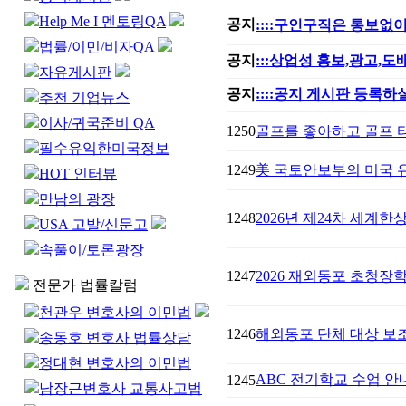
Help Me I 멘토링QA
공지
::::구인구직은 통보없이
법률/이민/비자QA
공지
:::상업성 홍보,광고,
자유게시판
공지
::::공지 게시판 등록하실
추천 기업뉴스
이사/귀국준비 QA
1250
골프를 좋아하고 골프 
필수유익한미국정보
1249
美 국토안보부의 미국 유
HOT 인터뷰
만남의 광장
1248
2026년 제24차 세계한상대
USA 고발/신문고
속풀이/토론광장
1247
2026 재외동포 초청장
전문가 법률칼럼
천관우 변호사의 이민법
1246
해외동포 단체 대상 보
송동호 변호사 법률상담
정대현 변호사의 이민법
ABC 전기학교 수업 안
1245
남장근변호사 교통사고법