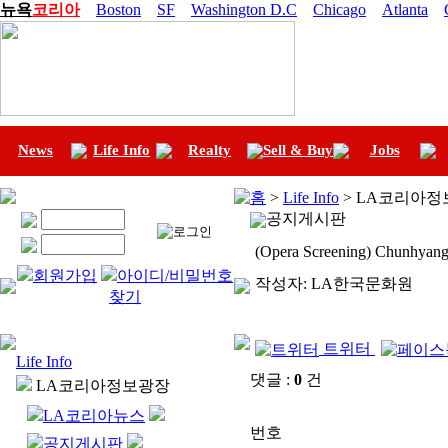
뉴욕
코리아
Boston
SF
Washington D.C
Chicago
Atlanta
News
Life Info
Realty
Sell & Buy
Jobs
홈
>
Life Info
> LA코리아정
공지게시판
(Opera Screening) Chunhyang'
회원가입
아이디/비밀번호
작성자:
LA한국문화원
찾기
트위터
Life Info
댓글 :
0
건
LA코리아정보광장
LA코리아뉴스
번호
공지게시판