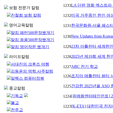
LA 단편 영화 엑스트라 
1233
보험 전문가 칼럼
진철희 보험 칼럼
미국 거주중인 한인 여성들
1232
영어교육칼럼
한국문화원-서울 페스티벌 
1231
말킴 패턴500문장뽀개기
New Updates from Korea
1230
말킴 응용500문장뽀개기
23차 아틀란타 세계한
1229
말킴 영어작문 뽀개기
2025년 제19회 세계 
라이프칼럼
1228
서대진의 크루즈 여행
ABC 전기 학교
1227
김동윤의 역학.사주칼럼
조지아 애틀란타 뷰티 
1226
알렉스 컴퓨터정복
건강한 2025년을 ASQ
1225
종교칼럼
기독교
[위에화엔터테인먼트] 2025
1224
불교
[K-ETA] 대한민국 전자
1223
천주교