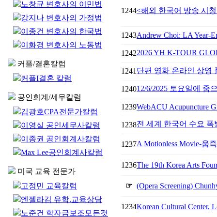
노창균 변호사의 이민법
1244
<해외 한국어 방송 시청
강지나 변호사의 가정법
이종건 변호사의 한국법
1243
Andrew Choi: LA Year-En
이화경 변호사의 노동법
2026 YH K-TOUR G
1242
커플/결혼칼럼
단편 영화 온라인 상영 플
1241
커플I결혼 칼럼
12/6/2025 토요일에
1240
공인회계/세무칼럼
1239
WebACU Acupuncture G
김광호CPA전문가칼럼
전 세계 한국어 수요 폭
1238
이영실 공인세무사칼럼
이종권 공인회계사칼럼
A Motionless Movi
1237
Max Lee공인회계사칼럼
1236
The 19th Korea Arts Foun
미국 교육 전문가
고정민 교육칼럼
☞
(Opera Screening) Chunhy
엔젤라김 유학.교육상담
1234
Korean Cultural Center, L
노준건 학자금보조모든것