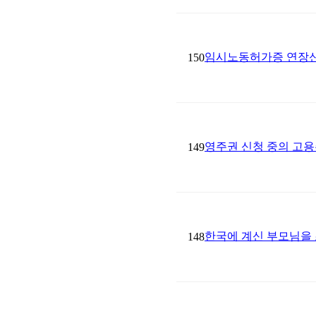
임시노동허가증 연장신
150
영주권 신청 중의 고용
149
한국에 계신 부모님을
148