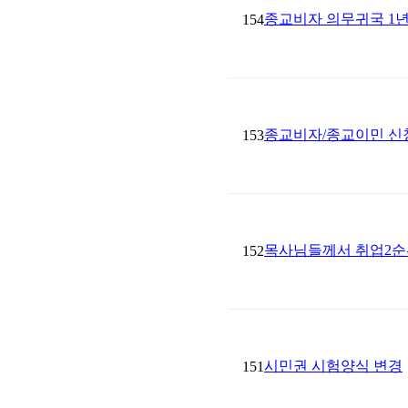
종교비자 의무귀국 1년
154
종교비자/종교이민 신청 시 
153
목사님들께서 취업2순
152
시민권 시험양식 변경
151