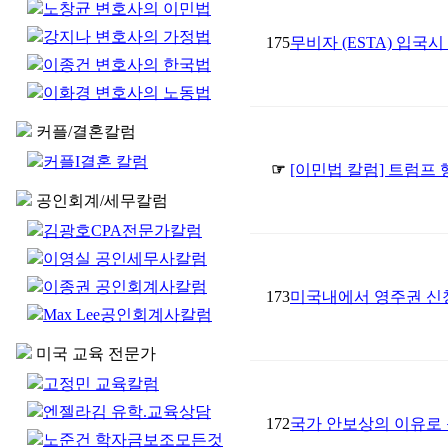
노창균 변호사의 이민법
강지나 변호사의 가정법
175
무비자 (ESTA) 입국
이종건 변호사의 한국법
이화경 변호사의 노동법
커플/결혼칼럼
커플I결혼 칼럼
☞
[이민법 칼럼] 트럼프
공인회계/세무칼럼
김광호CPA전문가칼럼
이영실 공인세무사칼럼
이종권 공인회계사칼럼
173
미국내에서 영주권 신청을
Max Lee공인회계사칼럼
미국 교육 전문가
고정민 교육칼럼
엔젤라김 유학.교육상담
172
국가 안보상의 이유로
노준건 학자금보조모든것