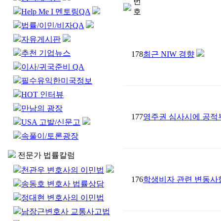
번
Help Me I 멘토링QA
호
법률/이민/비자QA
자유게시판
추천 기업뉴스
178
최근 NIW 경향
이사/귀국준비 QA
필수유익한미국정보
HOT 인터뷰
만남의 광장
177
영주권 심사시에 공적부조
USA 고발/신문고
속풀이/토론광장
전문가 법률칼럼
천관우 변호사의 이민법
176
학생비자 관련 변동사
송동호 변호사 법률상담
정대현 변호사의 이민법
남장근변호사 교통사고법