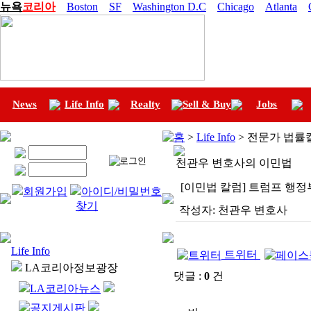
뉴욕
코리아
Boston
SF
Washington D.C
Chicago
Atlanta
News
Life Info
Realty
Sell & Buy
Jobs
홈
>
Life Info
> 전문가 법률
천관우 변호사의 이민법
[이민법 칼럼] 트럼프 행
회원가입
아이디/비밀번호
찾기
작성자:
천관우 변호사
Life Info
트위터
LA코리아정보광장
댓글 :
0
건
LA코리아뉴스
공지게시판