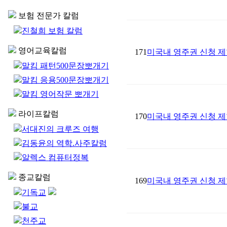
보험 전문가 칼럼
진철희 보험 칼럼
영어교육칼럼
171
미국내 영주권 신청 제
말킴 패턴500문장뽀개기
말킴 응용500문장뽀개기
말킴 영어작문 뽀개기
라이프칼럼
170
미국내 영주권 신청 제
서대진의 크루즈 여행
김동윤의 역학.사주칼럼
알렉스 컴퓨터정복
종교칼럼
169
미국내 영주권 신청 제
기독교
불교
천주교