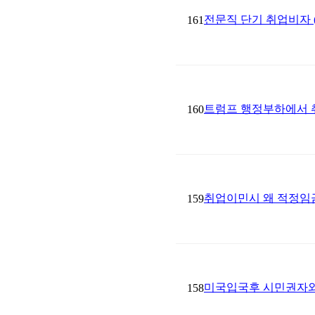
전문직 단기 취업비자 (
161
트럼프 행정부하에서 
160
취업이민시 왜 적정임금(Pr
159
미국입국후 시민권자와 결혼
158