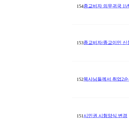
종교비자 의무귀국 1년
154
종교비자/종교이민 신청 시 
153
목사님들께서 취업2순
152
시민권 시험양식 변경
151