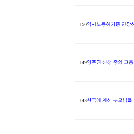
임시노동허가증 연장신
150
영주권 신청 중의 고용
149
한국에 계신 부모님을
148