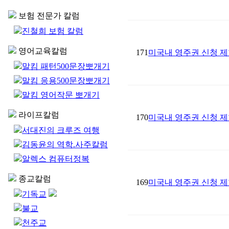
보험 전문가 칼럼
진철희 보험 칼럼
영어교육칼럼
171
미국내 영주권 신청 제
말킴 패턴500문장뽀개기
말킴 응용500문장뽀개기
말킴 영어작문 뽀개기
라이프칼럼
170
미국내 영주권 신청 제
서대진의 크루즈 여행
김동윤의 역학.사주칼럼
알렉스 컴퓨터정복
종교칼럼
169
미국내 영주권 신청 제
기독교
불교
천주교