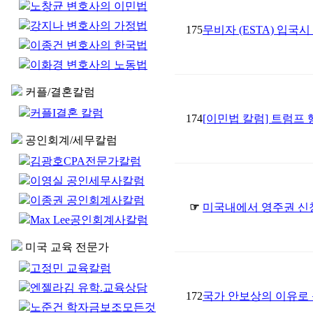
노창균 변호사의 이민법
강지나 변호사의 가정법
175
무비자 (ESTA) 입국
이종건 변호사의 한국법
이화경 변호사의 노동법
커플/결혼칼럼
커플I결혼 칼럼
174
[이민법 칼럼] 트럼프
공인회계/세무칼럼
김광호CPA전문가칼럼
이영실 공인세무사칼럼
이종권 공인회계사칼럼
☞
미국내에서 영주권 신청을
Max Lee공인회계사칼럼
미국 교육 전문가
고정민 교육칼럼
엔젤라김 유학.교육상담
172
국가 안보상의 이유로
노준건 학자금보조모든것