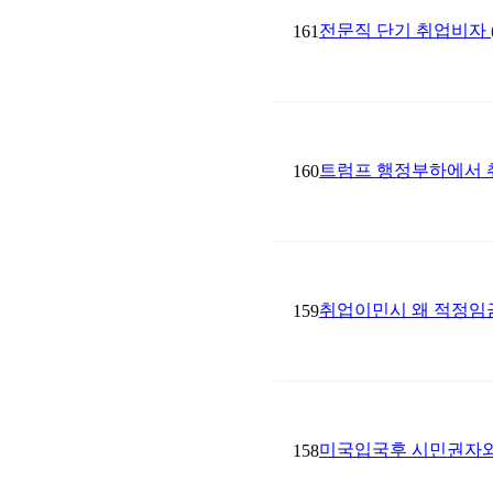
전문직 단기 취업비자 (
161
트럼프 행정부하에서 
160
취업이민시 왜 적정임금(Pr
159
미국입국후 시민권자와 결혼
158