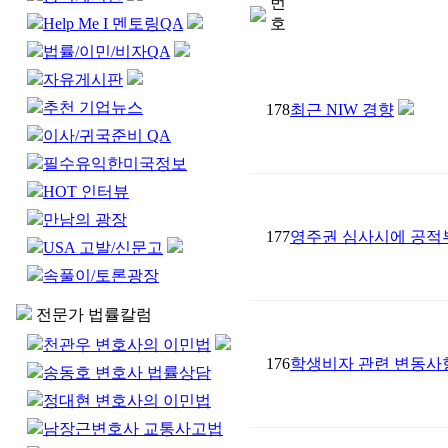
번
Help Me I 멘토링QA
호
법률/이민/비자QA
자유게시판
추천 기업뉴스
178
최근 NIW 경향
이사/귀국준비 QA
필수유익한미국정보
HOT 인터뷰
만남의 광장
177
영주권 심사시에 공적부조
USA 고발/신문고
속풀이/토론광장
전문가 법률칼럼
천관우 변호사의 이민법
176
학생비자 관련 변동사
송동호 변호사 법률상담
정대현 변호사의 이민법
남장근변호사 교통사고법