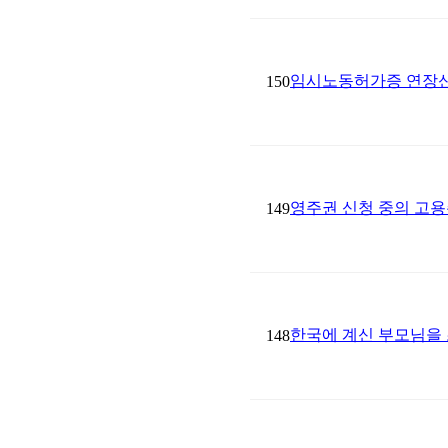
임시노동허가증 연장신
150
영주권 신청 중의 고용
149
한국에 계신 부모님을
148