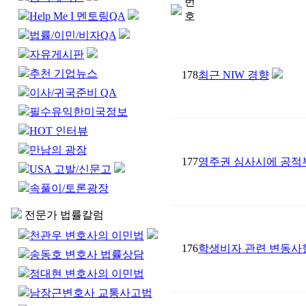
번
Help Me I 멘토링QA
호
법률/이민/비자QA
자유게시판
추천 기업뉴스
178
최근 NIW 경향
이사/귀국준비 QA
필수유익한미국정보
HOT 인터뷰
만남의 광장
177
영주권 심사시에 공적부조
USA 고발/신문고
속풀이/토론광장
전문가 법률칼럼
천관우 변호사의 이민법
176
학생비자 관련 변동사
송동호 변호사 법률상담
정대현 변호사의 이민법
남장근변호사 교통사고법