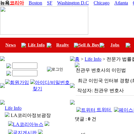
뉴욕
코리아
Boston
SF
Washington D.C
Chicago
Atlanta
News
Life Info
Realty
Sell & Buy
Jobs
홈
>
Life Info
> 전문가 법률
천관우 변호사의 이민법
최근 이민국 인터뷰 경향 
회원가입
아이디/비밀번호
찾기
작성자:
천관우 변호사
Life Info
트위터
LA코리아정보광장
댓글 :
0
건
LA코리아뉴스
공지게시판