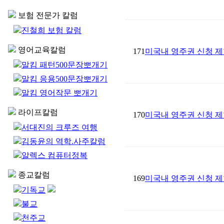
보험 전문가 칼럼
진철희 보험 칼럼
영어교육칼럼
171
미국내 영주권 신청 제
말킴 패턴500문장뽀개기
말킴 응용500문장뽀개기
말킴 영어작문 뽀개기
라이프칼럼
170
미국내 영주권 신청 제
서대진의 크루즈 여행
김동윤의 역학.사주칼럼
알렉스 컴퓨터정복
종교칼럼
169
미국내 영주권 신청 제
기독교
불교
천주교