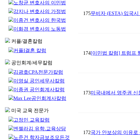
노창균 변호사의 이민법
강지나 변호사의 가정법
175
무비자 (ESTA) 입국
이종건 변호사의 한국법
이화경 변호사의 노동법
커플/결혼칼럼
커플I결혼 칼럼
174
[이민법 칼럼] 트럼프
공인회계/세무칼럼
김광호CPA전문가칼럼
이영실 공인세무사칼럼
이종권 공인회계사칼럼
173
미국내에서 영주권 신청을
Max Lee공인회계사칼럼
미국 교육 전문가
고정민 교육칼럼
엔젤라김 유학.교육상담
172
국가 안보상의 이유로
노준건 학자금보조모든것