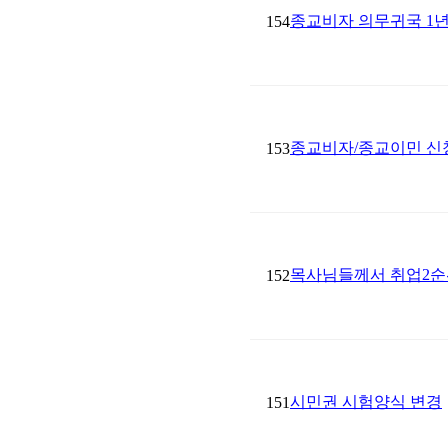
종교비자 의무귀국 1년
154
종교비자/종교이민 신청 시 
153
목사님들께서 취업2순
152
시민권 시험양식 변경
151