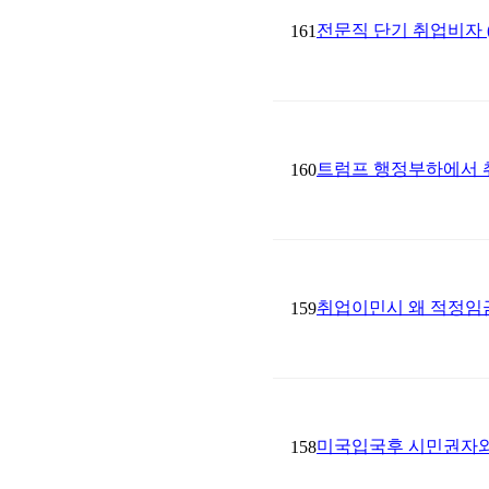
전문직 단기 취업비자 (
161
트럼프 행정부하에서 
160
취업이민시 왜 적정임금(Pr
159
미국입국후 시민권자와 결혼
158