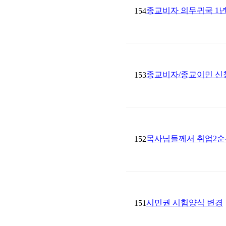
종교비자 의무귀국 1년
154
종교비자/종교이민 신청 시 
153
목사님들께서 취업2순
152
시민권 시험양식 변경
151