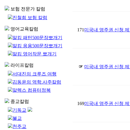
보험 전문가 칼럼
진철희 보험 칼럼
영어교육칼럼
171
미국내 영주권 신청 제
말킴 패턴500문장뽀개기
말킴 응용500문장뽀개기
말킴 영어작문 뽀개기
라이프칼럼
☞
미국내 영주권 신청 제
서대진의 크루즈 여행
김동윤의 역학.사주칼럼
알렉스 컴퓨터정복
종교칼럼
169
미국내 영주권 신청 제
기독교
불교
천주교