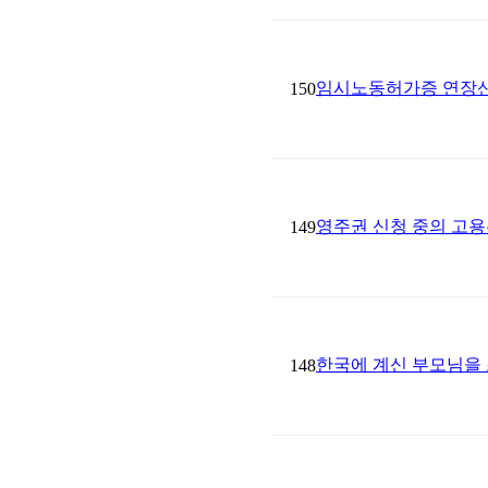
임시노동허가증 연장신
150
영주권 신청 중의 고용
149
한국에 계신 부모님을
148