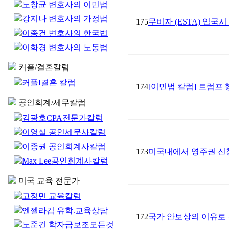
노창균 변호사의 이민법
강지나 변호사의 가정법
175
무비자 (ESTA) 입국
이종건 변호사의 한국법
이화경 변호사의 노동법
커플/결혼칼럼
커플I결혼 칼럼
174
[이민법 칼럼] 트럼프
공인회계/세무칼럼
김광호CPA전문가칼럼
이영실 공인세무사칼럼
이종권 공인회계사칼럼
173
미국내에서 영주권 신청을
Max Lee공인회계사칼럼
미국 교육 전문가
고정민 교육칼럼
엔젤라김 유학.교육상담
172
국가 안보상의 이유로
노준건 학자금보조모든것