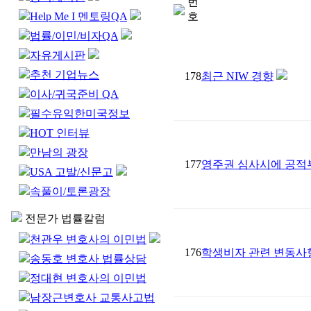
번
Help Me I 멘토링QA
호
법률/이민/비자QA
자유게시판
추천 기업뉴스
178
최근 NIW 경향
이사/귀국준비 QA
필수유익한미국정보
HOT 인터뷰
만남의 광장
177
영주권 심사시에 공적부조
USA 고발/신문고
속풀이/토론광장
전문가 법률칼럼
천관우 변호사의 이민법
176
학생비자 관련 변동사
송동호 변호사 법률상담
정대현 변호사의 이민법
남장근변호사 교통사고법