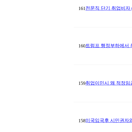
전문직 단기 취업비자 (
161
트럼프 행정부하에서 
160
취업이민시 왜 적정임금(Pr
159
미국입국후 시민권자와 결혼
158