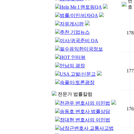
번
Help Me I 멘토링QA
호
법률/이민/비자QA
자유게시판
추천 기업뉴스
178
이사/귀국준비 QA
필수유익한미국정보
HOT 인터뷰
만남의 광장
177
USA 고발/신문고
속풀이/토론광장
전문가 법률칼럼
천관우 변호사의 이민법
176
송동호 변호사 법률상담
정대현 변호사의 이민법
남장근변호사 교통사고법