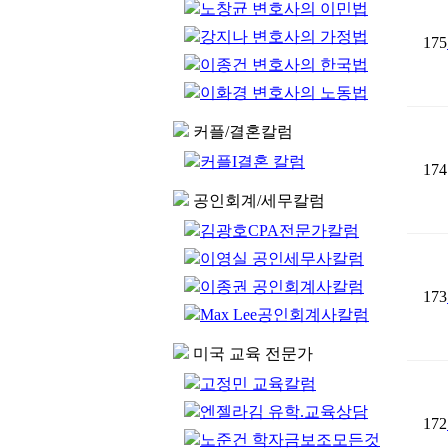
노창균 변호사의 이민법
강지나 변호사의 가정법
175
이종건 변호사의 한국법
이화경 변호사의 노동법
커플/결혼칼럼
커플I결혼 칼럼
174
공인회계/세무칼럼
김광호CPA전문가칼럼
이영실 공인세무사칼럼
이종권 공인회계사칼럼
173
Max Lee공인회계사칼럼
미국 교육 전문가
고정민 교육칼럼
엔젤라김 유학.교육상담
172
노준건 학자금보조모든것