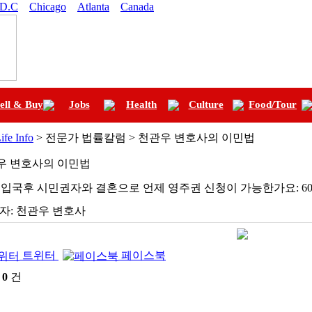
 D.C
Chicago
Atlanta
Canada
ell & Buy
Jobs
Health
Culture
Food/Tour
ife Info
> 전문가 법률칼럼 > 천관우 변호사의 이민법
우 변호사의 이민법
입국후 시민권자와 결혼으로 언제 영주권 신청이 가능한가요: 60 days 
자:
천관우 변호사
트위터
페이스북
:
0
건