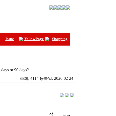
Issue
YellowPage
Shopping
or 90 days?
조회:
4114
등록일:
2026-02-24
작