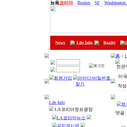
뉴욕
코리아
Boston
SF
Washington
News
Life Info
Realty
S
홈
>
L
천관
미국
회원가입
아이디/비밀번호
찾기
작성
Life Info
LA코리아정보광장
댓글 
LA코리아뉴스
공지게시판