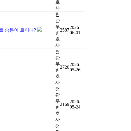
호
사
천
관
우
2026-
들 숨통이 트이나?
2587
06-01
변
호
사
천
관
우
2026-
2720
05-26
변
호
사
천
관
우
2026-
2169
05-24
변
호
사
천