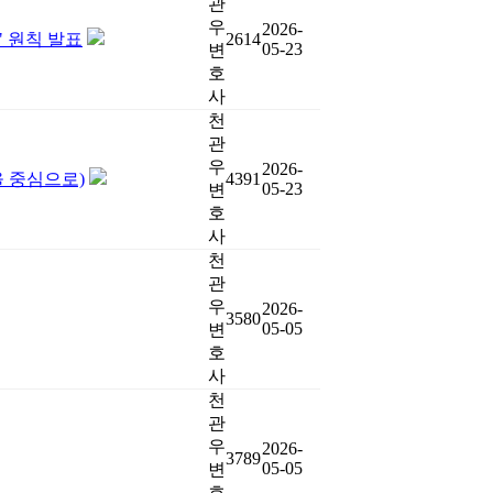
관
우
2026-
" 원칙 발표
2614
05-23
변
호
사
천
관
우
2026-
을 중심으로)
4391
05-23
변
호
사
천
관
우
2026-
3580
05-05
변
호
사
천
관
우
2026-
3789
05-05
변
호