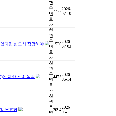
관
우
2026-
2222
07-10
변
호
사
천
관
우
2026-
이 있다면 반드시 점검해야
1530
07-03
변
호
사
천
관
우
2026-
9)에 대한 소송 임박
4473
06-14
변
호
사
천
관
우
2026-
지침 무효화
2094
06-11
변