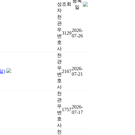
등록
성
조회
일
자
천
관
우
2026-
3129
07-26
변
호
사
천
관
우
2026-
일)
2167
07-21
변
호
사
천
관
우
2026-
1757
07-17
변
호
사
천