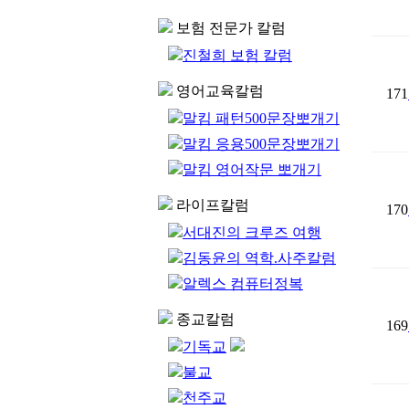
보험 전문가 칼럼
진철희 보험 칼럼
영어교육칼럼
171
말킴 패턴500문장뽀개기
말킴 응용500문장뽀개기
말킴 영어작문 뽀개기
라이프칼럼
170
서대진의 크루즈 여행
김동윤의 역학.사주칼럼
알렉스 컴퓨터정복
종교칼럼
169
기독교
불교
천주교