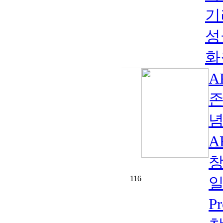
기
성
화원
A
존
념
A
창
116
일
P