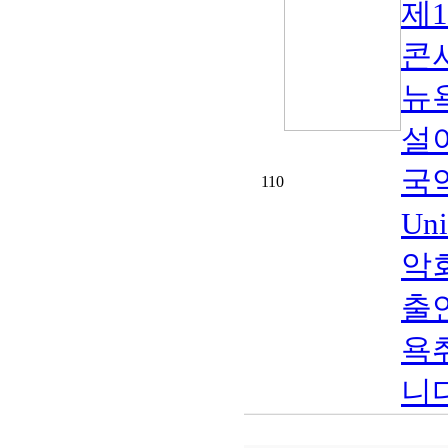
제
콘
뉴
설
국악
110
Un
악
출
욕
니