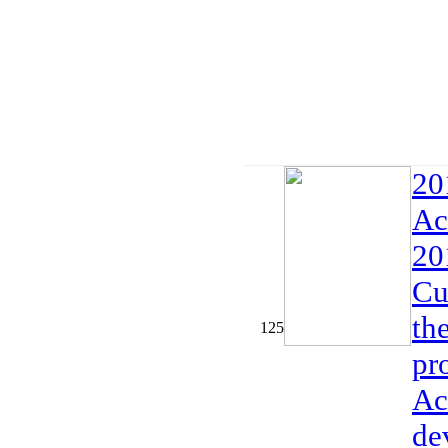
20
Ac
20
Cu
th
125
pr
Ac
de