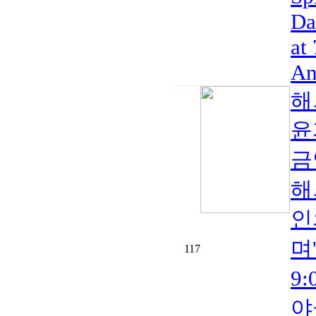
Da
at
An
해
윤
금
해
인
며
117
9
야