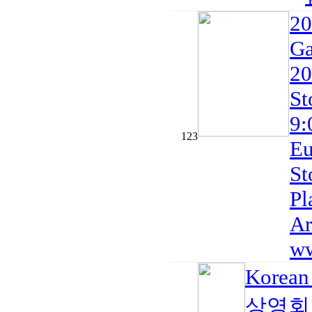
20
Ga
20
St
9:
123
Eu
St
Pl
Ar
ww
Korea
상영회