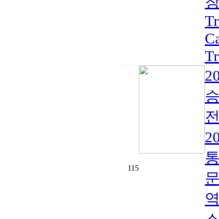
창
Tr
Ca
Tr
2
승
전
2
통
115
문
역