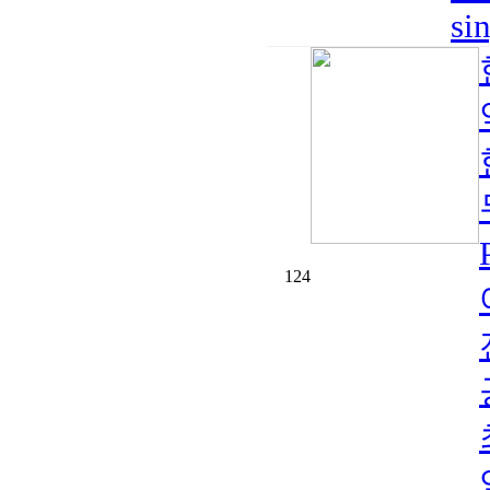
si
124