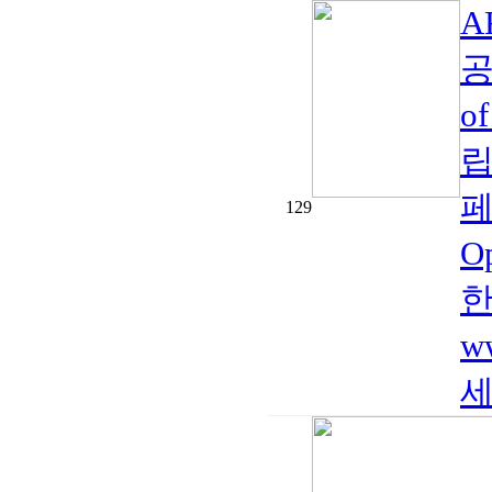
A
공
o
립
페
129
O
한
ww
세