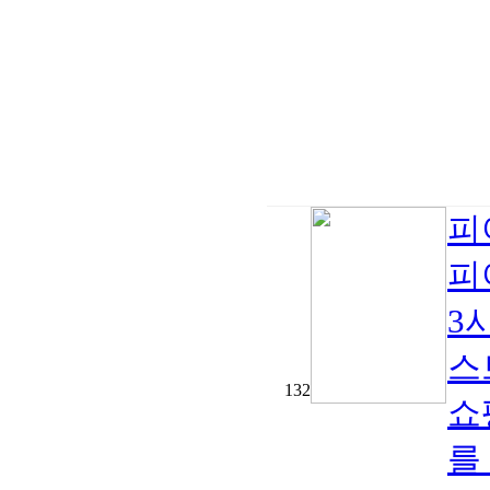
피
피
3시
스
132
쇼
를 