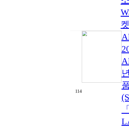
소:
W
켓
A
2
A
년
품
114
(
「
L