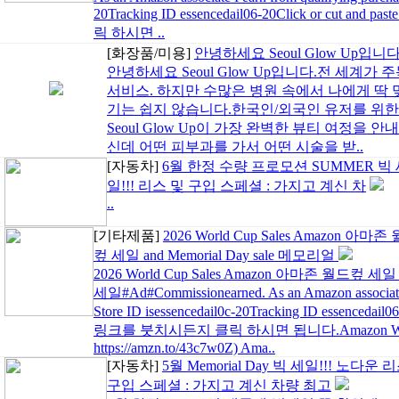
20Tracking ID essencedail06-20Click or cut a
릭 하시면 ..
[화장품/미용]
안녕하세요 Seoul Glow Up입니다
안녕하세요 Seoul Glow Up입니다.전 세계가
서비스. 하지만 수많은 병원 속에서 나에게 딱 
기는 쉽지 않습니다.한국인/외국인 유저를 위한
Seoul Glow Up이 가장 완벽한 뷰티 여정을
신데 어떤 피부과를 가서 어떤 시술을 받..
[자동차]
6월 한정 수량 프로모션 SUMMER 빅
일!!! 리스 및 구입 스페셜 : 가지고 계신 차
..
[기타제품]
2026 World Cup Sales Amazon 아마존
컾 세일 and Memorial Day sale 메모리얼
2026 World Cup Sales Amazon 아마존 월드컾 세일 
세일#Ad#Commissionearned. As an Amazon associate I
Store ID isessencedail0c-20Tracking ID essencedail06
링크를 붓치시든지 클릭 하시면 됩니다.Amazon World 
https://amzn.to/43c7w0Z) Ama..
[자동차]
5월 Memorial Day 빅 세일!!! 노다운 
구입 스페셜 : 가지고 계신 차량 최고