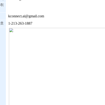
취
kconnect.ai@gmail.com
호
1-213-263-1887