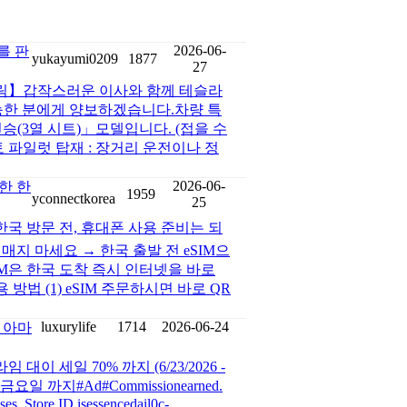
2026-06-
를 판
yukayumi0209
1877
27
 알림】갑작스러운 이사와 함께 테슬라
능한 분에게 양보하겠습니다.차량 특
인승(3열 시트)」모델입니다. (접을 수
파일럿 탑재 : 장거리 운전이나 정
2026-06-
한 한
1959
yconnectkorea
25
한국 방문 전, 휴대폰 사용 준비는 되
지 마세요 → 한국 출발 전 eSIM으
SIM은 한국 도착 즉시 인터넷을 바로
방법 (1) eSIM 주문하시면 바로 QR
luxurylife
1714
2026-06-24
FF 아마
프라임 대이 세일 70% 까지 (6/23/2026 -
 부터 금요일 까지#Ad#Commissionearned.
es. Store ID isessencedail0c-