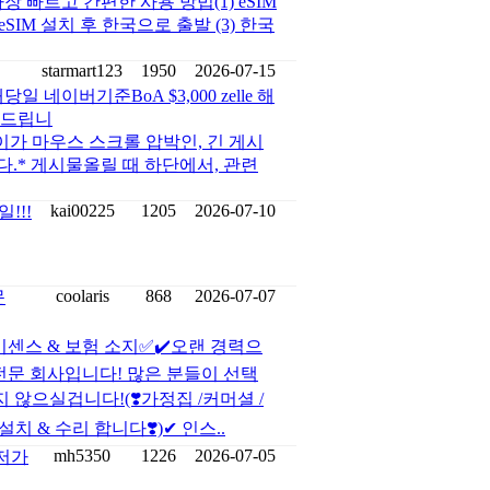
 빠르고 간편한 사용 방법(1) eSIM
SIM 설치 후 한국으로 출발 (3) 한국
starmart123
1950
2026-07-15
이버기준BoA $3,000 zelle 해
탁드립니
게시물의 길이가 마우스 스크롤 압박인, 긴 게시
다.* 게시물올릴 때 하단에서, 관련
kai00225
1205
2026-07-10
!!!
coolaris
868
2026-07-07
문
이센스 & 보험 소지✅✔️오랜 경력으
 전문 회사입니다! 많은 분들이 선택
지 않으실겁니다!(❣️가정집 /커머셜 /
치 & 수리 합니다❣️)✔ 인스..
mh5350
1226
2026-07-05
최저가