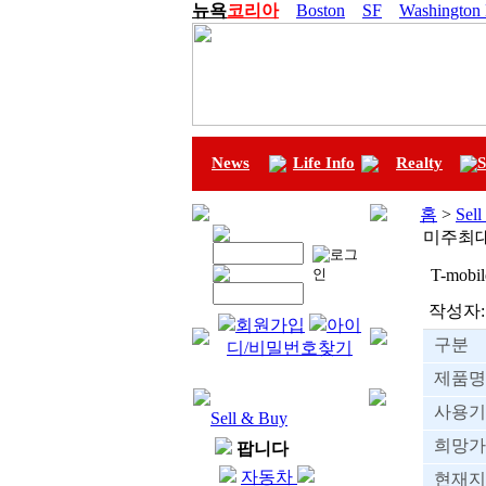
뉴욕
코리아
Boston
SF
Washington
News
Life Info
Realty
S
홈
>
Sel
미주최
T-mob
작성자:
회원가입
아이
구분
디/비밀번호찾기
제품명
사용기
Sell & Buy
희망가
팝니다
자동차
현재지