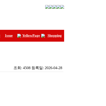
Issue
YellowPage
Shopping
조회:
4508
등록일:
2026-04-28