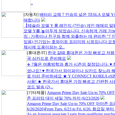
..
[자동차]
배터리 교체 7 인승의 넓은 TESLA 모델 Y
매합니다
【테슬라 모델 Y 롱 레인지 (7인승) 개인 매매의
모델 Y를 놓아두게 되었습니다. 신속하게 거래 가
징 : 가족이나 친구와 함께 외출하는 데 편리한 "7 
있음) 인기있는 호와이트 프리미엄 시트입니다.오토 
체시에 도움이되는 오..
[휴대폰/IT]
한국 갈때 휴대폰은 가장 빠르고 저렴
국 심카드로 준비해요
✈️ 7월은 여름방학과 휴가 시즌의 절정입니다. ♥ 
셨나요? ♥ 한국가서 와이파이나 심카드 찾느라 헤매
로 미리 준비하세요 ★ Y CONNECT KOREA e
사용! ★ 한국가서 휴대폰 가장 빠르고 간편한 사용 
코드 발송 (2) ..
[기타제품]
Amazon Prime Day Sale Up to 70% O
존 프라임 대이 세일 70% 까지 (6/23/2026
Amazon Prime Day Sale Up to 70% OFF 아마존 
6/26/2026)From Tues. 6/23 to Fri. 6/26. 화요일
As an Amazon associate I earn from qualifying purchas