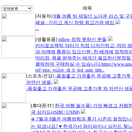
제목
[자동차]
8월 여름 빅 세일!!! 노다운 리스 및 구
페셜 : 가지고 계신 차량 최고가격 매입
...
[생활용품]
pillow 정착 못하신 분들
카이로프랙틱 닥터가 직접 디자인하고, 여러 샘
과 어깨에 통증이 있으신분- 한 배게에 정착하지
머리와, 목을 받쳐주는 배게가 필요하신분정말
클릭하여 구매하실 수 있습니다.https://www.amazo
ref=ppx_yo2ov_dt_b_fed_asin_title..
[스포츠/건강]
-품질좋고 가격좋은 무공해 고춧가루
자연산 생꿀-
-품질좋고 가격좋은 무공해 고춧가루 와 자연산 생꿀-
[휴대폰/IT]
한국 여행 필수품! 가장 빠르고 저렴한
국 심카드(eSIM / USIM)
✈️ 7월과 8월은 여름방학과 휴가 시즌의 절정입니
는 되셨나요? ♥ 한국가서 와이파이나 심카드 찾