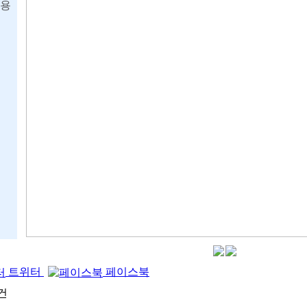
용
트위터
페이스북
건