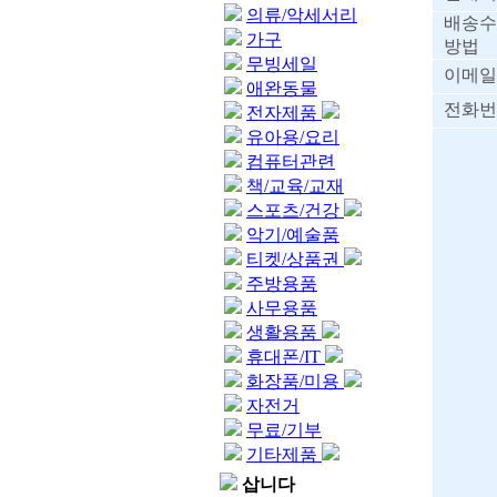
의류/악세서리
배송수
가구
방법
무빙세일
이메일
애완동물
전화번
전자제품
유아용/요리
컴퓨터관련
책/교육/교재
스포츠/건강
악기/예술품
티켓/상품권
주방용품
사무용품
생활용품
휴대폰/IT
화장품/미용
자전거
무료/기부
기타제품
삽니다