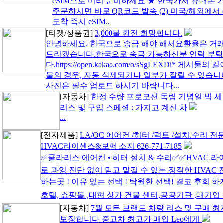
eSIM으로 미리 준비하세요 ★ 한국가서 휴대폰 가장
주문하시면 바로 QR코드 발송 (2) 미국/해외에서 e
도착 즉시 eSIM..
[티켓/상품권]
3,000불 환전 희망합니다.
안녕하세요. 한국으로 송금 해야 해서요환율은 거래당일 네
드리겠습니다.한국으로 송금 가능하신분 연락 부
다.https://open.kakao.com/o/sSgLEXDi* 
물의 경우, 자동 삭제되거나 일부가 잘릴 수 있습니
사진은 필수 업로드 하시기 바랍니다...
[자동차]
한정 수량 프로모션 독립 기념일 빅 세일
리스 및 구입 스페셜 : 가지고 계신 차
...
[전자제품]
LA/OC 에어컨 /히터 /덕트 /설치.수리 전
HVAC라이센스&보험 소지 626-771-7185
✅쿨라리스 에어컨 • 히터 설치 & 수리✅✅HVAC 라
로 과잉 진단 없이 믿고 맡길 수 있는 정직한 HVAC
하는곳 ! 이유 있는 선택 ! 탁월한 선택! 결코 후회 하
호텔, 쇼핑몰 ,대형 상가 건물 센터,공공기관 ,대기업 설
[자동차]
7월 모든 브랜드 차량 리스 및 구매 
보장합니다 중고차 최고가 매입 Leo에게