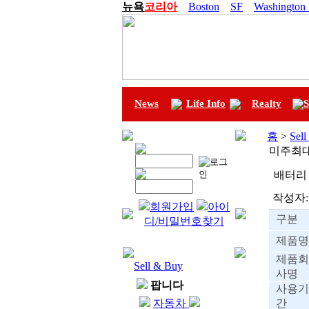
뉴욕
코리아
Boston
SF
Washington
News
Life Info
Realty
S
홈
>
Sel
미주최
배터리 
작성자:
회원가입
아이
구분
디/비밀번호찾기
제품명
제품회
Sell & Buy
사명
팝니다
사용기
자동차
간