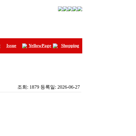
Issue
YellowPage
Shopping
조회:
1879
등록일:
2026-06-27