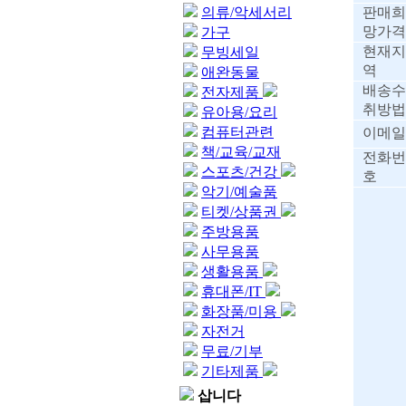
의류/악세서리
판매희
망가격
가구
현재지
무빙세일
역
애완동물
배송수
전자제품
취방법
유아용/요리
컴퓨터관련
이메일
책/교육/교재
전화번
스포츠/건강
호
악기/예술품
티켓/상품권
주방용품
사무용품
생활용품
휴대폰/IT
화장품/미용
자전거
무료/기부
기타제품
삽니다