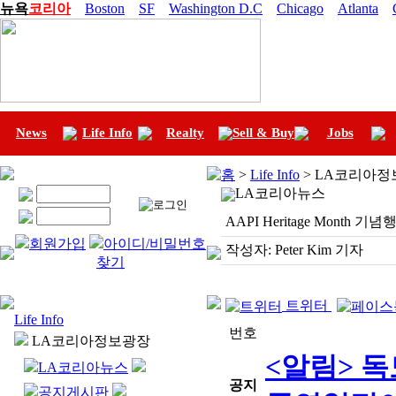
뉴욕
코리아
Boston
SF
Washington D.C
Chicago
Atlanta
News
Life Info
Realty
Sell & Buy
Jobs
홈
>
Life Info
> LA코리아정
LA코리아뉴스
AAPI Heritage Month 기
회원가입
아이디/비밀번호
작성자:
Peter Kim 기자
찾기
트위터
Life Info
번호
LA코리아정보광장
<알림> 
LA코리아뉴스
공지
공지게시판