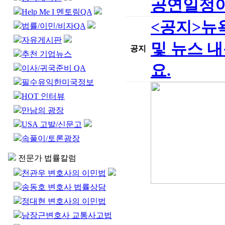
공연일정이
Help Me I 멘토링QA
<공지>뉴
법률/이민/비자QA
자유게시판
및 뉴스 
공지
추천 기업뉴스
요.
이사/귀국준비 QA
필수유익한미국정보
HOT 인터뷰
만남의 광장
USA 고발/신문고
속풀이/토론광장
전문가 법률칼럼
천관우 변호사의 이민법
송동호 변호사 법률상담
정대현 변호사의 이민법
남장근변호사 교통사고법