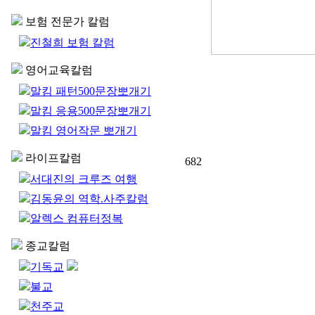
보험 전문가 칼럼
진철희 보험 칼럼
영어교육칼럼
말킴 패턴500문장뽀개기
말킴 응용500문장뽀개기
말킴 영어작문 뽀개기
라이프칼럼
682
서대진의 크루즈 여행
김동윤의 역학.사주칼럼
알렉스 컴퓨터정복
종교칼럼
기독교
불교
천주교