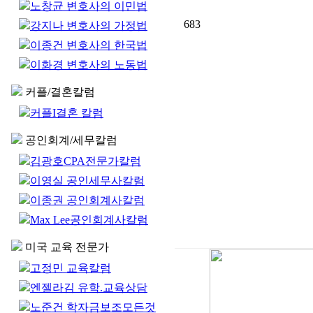
노창균 변호사의 이민법
683
강지나 변호사의 가정법
이종건 변호사의 한국법
이화경 변호사의 노동법
커플/결혼칼럼
커플I결혼 칼럼
공인회계/세무칼럼
김광호CPA전문가칼럼
이영실 공인세무사칼럼
이종권 공인회계사칼럼
Max Lee공인회계사칼럼
미국 교육 전문가
고정민 교육칼럼
엔젤라김 유학.교육상담
노준건 학자금보조모든것