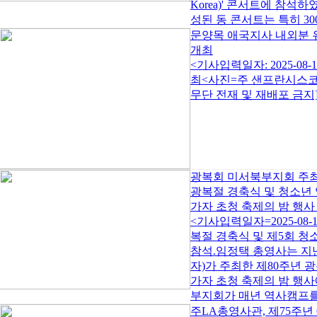
Korea)' 콘서트에 참
성된 동 콘서트는 특히 300
문양목 애국지사 내외분 
개최
<기사입력일자: 2025-0
최<사진=주 샌프란시스코 총영
무단 전재 및 재배포 금지].
광복회 미서북부지회 주최
광복절 경축식 및 청소년
가자 초청 축제의 밤 행사
<기사입력일자=2025-08
복절 경축식 및 제5회 청
참석.임정택 총영사는 지난
자)가 주최한 제80주년 
가자 초청 축제의 밤 행
부지회가 매년 역사캠프를 
주LA총영사관, 제75주년 