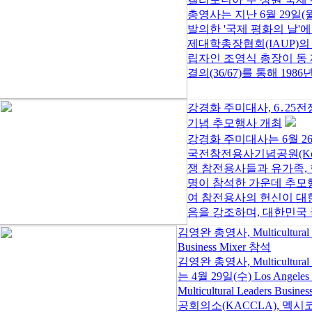
총영사는 지난 6월 29일
발의한 '국제 평화의 날'
제대학총장협회(IAUP)의
립자인 조영식 총장이 동 제
결의(36/67)를 통해 1986년을
강경화 주미대사, 6․25전
기념 추모행사 개최
강경화 주미대사는 6월 26
국전참전용사기념공원(Korean 
쟁 참전용사들과 유가족, 한
명이 참석한 가운데 추모
여 참전용사의 헌신이 대
음을 강조하며, 대한민국 국
김영완 총영사, Multicultural 
Business Mixer 참석
김영완 총영사, Multicultural
는 4월 29일(수) Los Angele
Multicultural Leaders
공회의소(KACCLA), 멕