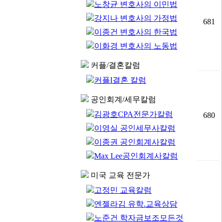
노창균 변호사의 이민법
강지나 변호사의 가정법
681
이종건 변호사의 한국법
이화경 변호사의 노동법
커플/결혼칼럼
커플I결혼 칼럼
공인회계/세무칼럼
김광호CPA전문가칼럼
680
이영실 공인세무사칼럼
이종권 공인회계사칼럼
Max Lee공인회계사칼럼
미국 교육 전문가
고정민 교육칼럼
엔젤라김 유학.교육상담
노준건 학자금보조모든것