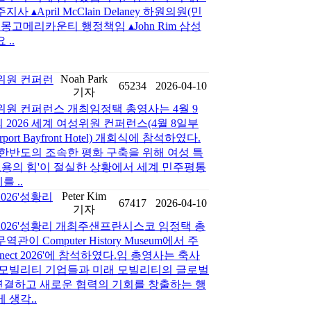
주지사 ▴April McClain Delaney 하원의원(민
ich 몽고메리카운티 행정책임 ▴John Rim 삼성
..
Noah Park
성위원 컨퍼런
65234
2026-04-10
기자
성위원 컨퍼런스 개최임정택 총영사는 4월 9
2026 세계 여성위원 컨퍼런스(4월 8일부
irport Bayfront Hotel) 개회식에 참석하였다.
한반도의 조속한 평화 구축을 위해 여성 특
'포용의 힘'이 절실한 상황에서 세계 민주평통
 ..
Peter Kim
t 2026'성황리
67417
2026-04-10
기자
onnect 2026'성황리 개최주샌프란시스코 임정택 총
역관이 Computer History Museum에서 주
rConnect 2026'에 참석하였다.임 총영사는 축사
 모빌리티 기업들과 미래 모빌리티의 글로벌
결하고 새로운 협력의 기회를 창출하는 행
 생각..