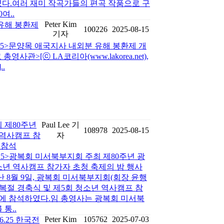
석하였다.여러 재미 작곡가들의 편곡 작품으로 구
여..
Peter Kim
유해 봉환제
100226
2025-08-15
기자
8-15>문양목 애국지사 내외분 유해 봉환제 개
사관>[ⓒ LA코리아(www.lakorea.net),
.
 제80주년
Paul Lee 기
108978
2025-08-15
 역사캠프 참
자
 참석
-15>광복회 미서북부지회 주최 제80주년 광
소년 역사캠프 참가자 초청 축제의 밤 행사
 8월 9일, 광복회 미서북부지회(회장 윤행
광복절 경축식 및 제5회 청소년 역사캠프 참
사에 참석하였다.임 총영사는 광복회 미서북
통..
Peter Kim
105762
2025-07-03
6.25 한국전