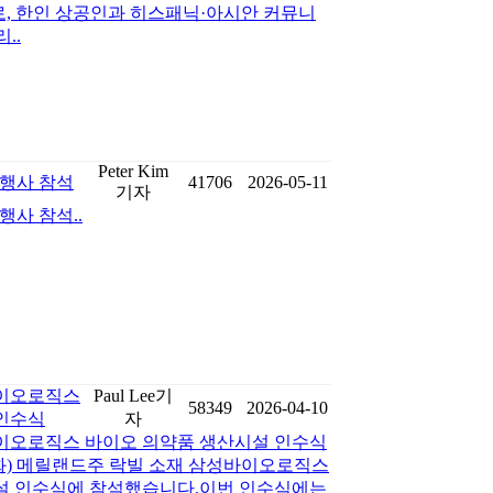
사로, 한인 상공인과 히스패닉·아시안 커뮤니
..
Peter Kim
 기념행사 참석
41706
2026-05-11
기자
기념행사 참석..
바이오로직스
Paul Lee기
58349
2026-04-10
인수식
자
이오로직스 바이오 의약품 생산시설 인수식
(화) 메릴랜드주 락빌 소재 삼성바이오로직스
설 인수식에 참석했습니다.이번 인수식에는