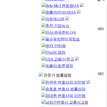
Help Me I 멘토링QA
법률/이민/비자QA
자유게시판
추천 기업뉴스
683
이사/귀국준비 QA
필수유익한미국정보
HOT 인터뷰
만남의 광장
USA 고발/신문고
속풀이/토론광장
682
전문가 법률칼럼
천관우 변호사의 이민법
송동호 변호사 법률상담
정대현 변호사의 이민법
남장근변호사 교통사고법