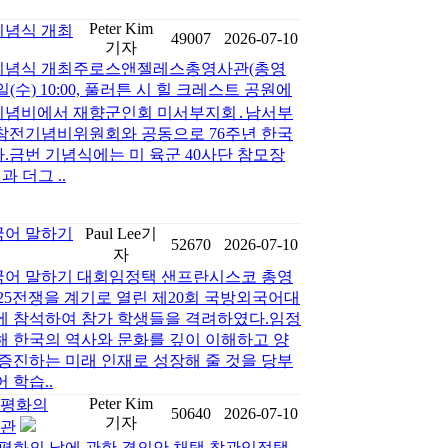
Peter Kim
 기념식 개최
49007
2026-07-10
기자
전쟁 기념식 개최주로스앤젤레스총영사관(총영
일(수) 10:00, 풀러튼 시 힐 크레스트 공원에
기념비에서 재향군인회 미서부지회․남서부
, 참전기념비위원회와 공동으로 76주년 한국
.금번 기념식에는 미 육군 40사단 참모장
령과 더그 ..
국어 말하기
Paul Lee기
52670
2026-07-10
자
국어 말하기 대회임정택 샌프란시스코 총영
 6·25전쟁을 계기로 열린 제20회 국방외국어대
에 참석하여 참가 학생들을 격려하였다.임정
해 한국의 역사와 문화를 깊이 이해하고 양
증진하는 미래 인재로 성장해 줄 것을 당부
 학습..
Peter Kim
 평화의
50640
2026-07-10
기자
참관
 평화의 날에 관한 결의안 채택 참관임정택