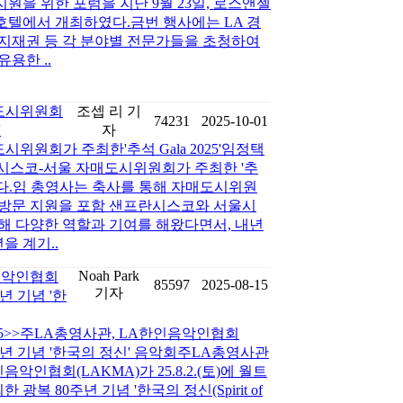
원을 위한 포럼을 지난 9월 23일, 로스앤젤
호텔에서 개최하였다.금번 행사에는 LA 경
달, 지재권 등 각 분야별 전문가들을 초청하여
용한 ..
도시위원회
조셉 리 기
74231
2025-10-01
'
자
위원회가 주최한'추석 Gala 2025'임정택
프란시스코-서울 자매도시위원회가 주최한 '추
석하였다.임 총영사는 축사를 통해 자매도시위원
 방문 지원을 포함 샌프란시스코와 서울시
해 다양한 역할과 기여를 해왔다면서, 내년
을 계기..
Noah Park
음악인협회
85597
2025-08-15
기자
주년 기념 '한
-15>>주LA총영사관, LA한인음악인협회
0주년 기념 '한국의 정신' 음악회주LA총영사관
악인협회(LAKMA)가 25.8.2.(토)에 월트
복 80주년 기념 '한국의 정신(Spirit of