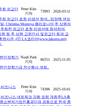
Peter Kim
주최 외교단
73993
2026-03-11
기자
최 외교단 초청 리셉션 참석...임정택 샌프
 Christina Montoya 캘리포니아 주 상원의
ion에서주최한 외교단 초청 리셉션에 참석하여,
호 의원 등 주 상원 고위인사 및외교단 등과 교
 -[ⓒ LA코리아(www.lakorea.net),
.
Noah Park
재미한인장학기
86551
2025-11-05
기자
재미한인장학기금 전수행사 개최..
Peter Kim
미 비즈니스
74396
2025-10-01
기자
한미 비즈니스 네트워크 강화 포럼 개최주LA총
 중소벤처기업진흥공단과 공동으로 한국 중