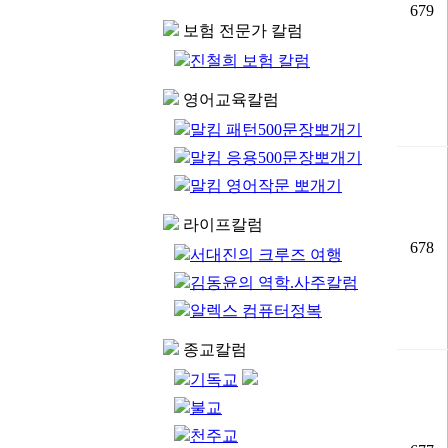
679
보험 전문가 칼럼
진철희 보험 칼럼
영어교육칼럼
말킴 패턴500문장뽀개기
말킴 응용500문장뽀개기
말킴 영어작문 뽀개기
라이프칼럼
678
서대진의 크루즈 여행
김동윤의 역학.사주칼럼
알렉스 컴퓨터정복
종교칼럼
기독교
불교
천주교