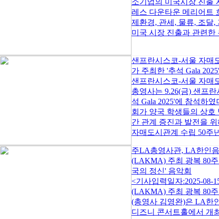
소기업의 미국시장 진출 지
레스 다운타운 메리어트 
제환경, 관세, 물류, 조
미국 시장 진출과 관련한 유
샌프란시스코-서울 자매
가 주최한 '추석 Gala 2025
샌프란시스코-서울 자매도시
총영사는 9.26(금) 샌
석 Gala 2025'에 참
회가 양국 학생들의 상호
간 관계 증진과 발전을 위
자매도시관계 수립 50주년
주LA총영사관, LA한인
(LAKMA) 주최 광복 80
국의 정신' 음악회
<기사입력일자:2025-08
(LAKMA) 주최 광복 8
(총영사 김영완)은 LA한인음
디즈니 콘서트홀에서 개최한 광