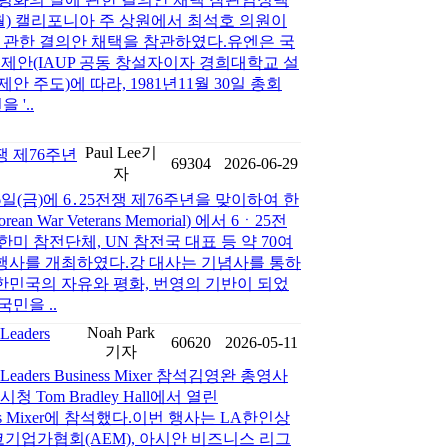
(월) 캘리포니아 주 상원에서 최석호 의원이
에 관한 결의안 채택을 참관하였다.유엔은 국
 제안(IAUP 공동 창설자이자 경희대학교 설
안 주도)에 따라, 1981년11월 30일 총회
 '..
Paul Lee기
쟁 제76주년
69304
2026-06-29
자
일(금)에 6․25전쟁 제76주년을 맞이하여 한
War Veterans Memorial) 에서 6ㆍ25전
미 참전단체, UN 참전국 대표 등 약 70여
행사를 개최하였다.강 대사는 기념사를 통하
한민국의 자유와 평화, 번영의 기반이 되었
민을 ..
Noah Park
Leaders
60620
2026-05-11
기자
 Leaders Business Mixer 참석김영완 총영사
s 시청 Tom Bradley Hall에서 열린
 Business Mixer에 참석했다.이번 행사는 LA한인상
시코기업가협회(AEM), 아시안 비즈니스 리그