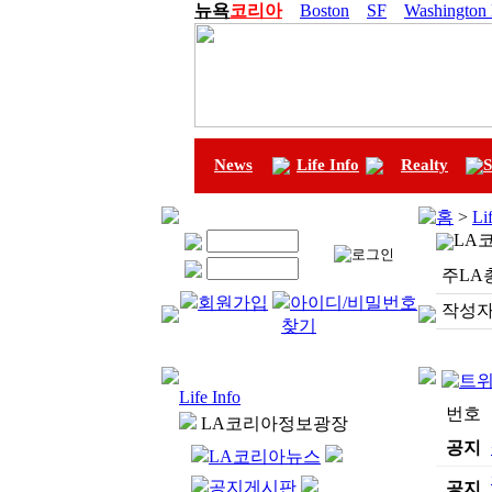
뉴욕
코리아
Boston
SF
Washington
News
Life Info
Realty
S
홈
>
Li
LA
주LA
회원가입
아이디/비밀번호
작성자
찾기
Life Info
번호
LA코리아정보광장
공지
LA코리아뉴스
공지게시판
공지