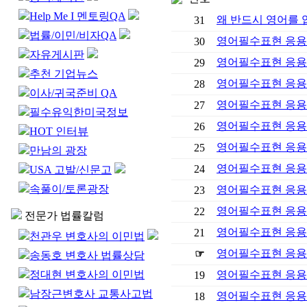
Help Me I 멘토링QA
왜 반드시 영어를
31
법률/이민/비자QA
영어필수표현 응용
30
자유게시판
영어필수표현 응용
29
추천 기업뉴스
영어필수표현 응용
28
이사/귀국준비 QA
영어필수표현 응용
27
필수유익한미국정보
영어필수표현 응용
26
HOT 인터뷰
영어필수표현 응용
25
만남의 광장
영어필수표현 응용
24
USA 고발/신문고
속풀이/토론광장
영어필수표현 응용
23
영어필수표현 응용
22
전문가 법률칼럼
영어필수표현 응용 
21
천관우 변호사의 이민법
영어필수표현 응용 
☞
송동호 변호사 법률상담
정대현 변호사의 이민법
영어필수표현 응용 
19
남장근변호사 교통사고법
영어필수표현 응용 
18