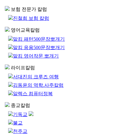
보험 전문가 칼럼
진철희 보험 칼럼
영어교육칼럼
말킴 패턴500문장뽀개기
말킴 응용500문장뽀개기
말킴 영어작문 뽀개기
라이프칼럼
서대진의 크루즈 여행
김동윤의 역학.사주칼럼
알렉스 컴퓨터정복
종교칼럼
기독교
불교
천주교