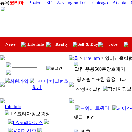
뉴욕
코리아
Boston
SF
Washington D.C
Chicago
Atlanta
News
Life Info
Realty
Sell & Buy
Jobs
홈
>
Life Info
> 영어교육칼럼
말킴 응용500문장뽀개기
영어필수표현 응용 11과
회원가입
아이디/비밀번호
찾기
작성자:
말킴
Life Info
트위터
LA코리아정보광장
댓글 :
0
건
LA코리아뉴스
공지게시판
번호