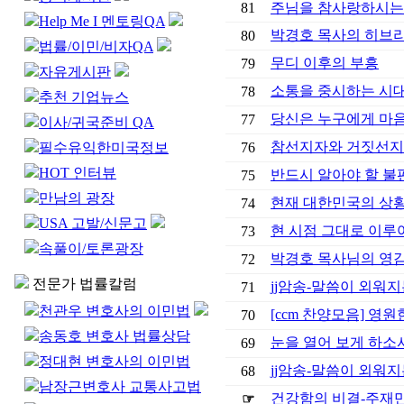
81
주님을 참사랑하시는
Help Me I 멘토링QA
박경호 목사의 히브리
80
법률/이민/비자QA
무디 이후의 부흥
79
자유게시판
소통을 중시하는 시대
78
추천 기업뉴스
당신은 누구에게 마음
77
이사/귀국준비 QA
참선지자와 거짓선지
필수유익한미국정보
76
HOT 인터뷰
반드시 알아야 할 불
75
만남의 광장
현재 대한민국의 상
74
USA 고발/신문고
현 시점 그대로 이루
73
속풀이/토론광장
박경호 목사님의 영감
72
전문가 법률칼럼
jj암송-말씀이 외워
71
천관우 변호사의 이민법
[ccm 찬양모음] 영원
70
송동호 변호사 법률상담
눈을 열어 보게 하소
69
정대현 변호사의 이민법
jj암송-말씀이 외워
68
남장근변호사 교통사고법
건강함의 비결-주재
☞