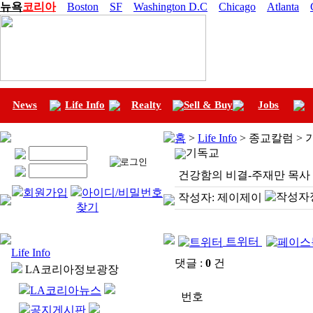
뉴욕
코리아
Boston
SF
Washington D.C
Chicago
Atlanta
News
Life Info
Realty
Sell & Buy
Jobs
홈
>
Life Info
> 종교칼럼 >
기독교
건강함의 비결-주재만 목사
회원가입
아이디/비밀번호
작성자:
제이제이
찾기
트위터
Life Info
댓글 :
0
건
LA코리아정보광장
LA코리아뉴스
번호
공지게시판