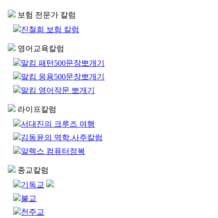
보험 전문가 칼럼
진철희 보험 칼럼
영어교육칼럼
말킴 패턴500문장뽀개기
말킴 응용500문장뽀개기
말킴 영어작문 뽀개기
라이프칼럼
서대진의 크루즈 여행
김동윤의 역학.사주칼럼
알렉스 컴퓨터정복
종교칼럼
기독교
불교
천주교