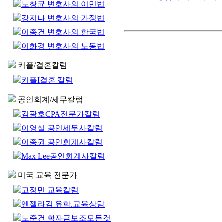
노창균 변호사의 이민법
강지나 변호사의 가정법
이종건 변호사의 한국법
이화경 변호사의 노동법
커플/결혼칼럼
커플I결혼 칼럼
공인회계/세무칼럼
김광호CPA전문가칼럼
이영실 공인세무사칼럼
이종권 공인회계사칼럼
Max Lee공인회계사칼럼
미국 교육 전문가
고정민 교육칼럼
엔젤라김 유학.교육상담
노준건 학자금보조모든것