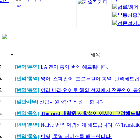
이트
기술직기타
타
법률/회계
부동산중
전문적기
제목
직
[번역/통역]
LA 전역 통역 번역 해드립니다.
직
[번역/통역]
영어. 스페인어. 포르투갈어 통역. 번역해드
직
[번역/통역]
여러 나라 언어로 해외 현지에서 전문인이 통
직
[일반사무]
신입사원 /경력 직원 구합니다
직
[번역/통역]
Harvard 대학원 재학생이 에세이 교정해드
직
[번역/통역]
Native 번역 저렴하게 해드립니다. ^^ Translation 
직
[번역/통역]
번역, 통역 서비스를 해드립니다.