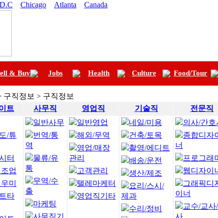
 D.C
Chicago
Atlanta
Canada
ell & Buy
Jobs
Health
Culture
Food/Tour
> 구직정보 > 구직정보
이트
사무직
영업직
기술직
전문직
일반사무
일반영업
네일/미용
의사/간호
도/튜
번역/통
해외/무역
건축/토목
종합디자
역
너
영업/매장
촬영/에디트
시터
물류/유
관리
프로그래
배송/운전
통
보조업
고객관리
웹디자이
생산/제조
무역/수
도우미
텔레마케터
그래픽디
요리/스시/
출
이너
트타
영업직기타
제과
마케팅
교수/교사
수리/정비
사무직기
사