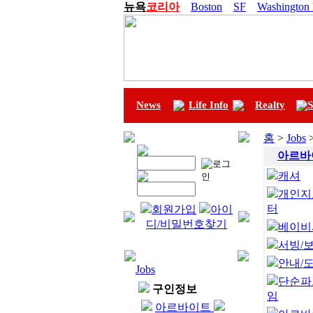
뉴욕
코리아
Boston
SF
Washington
News
Life Info
Realty
S
홈
>
Jobs
아르바
캐셔
개인지
터
회원가입
아이
디/비밀번호찾기
베이비
서빙/
안내/
Jobs
단순파
구인정보
임
아르바이트