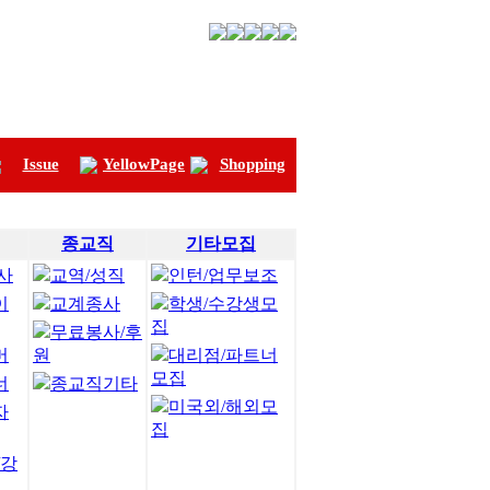
Issue
YellowPage
Shopping
종교직
기타모집
사
교역/성직
인턴/업무보조
이
교계종사
학생/수강생모
집
무료봉사/후
머
원
대리점/파트너
모집
너
종교직기타
미국외/해외모
자
집
/강