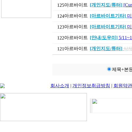
아르바이트
[개인지도/튜터]
[Cu
125
아르바이트
[아르바이트기타]
미
124
아르바이트
[아르바이트기타]
미
123
아르바이트
[안내/도우미]
5/11
122
아르바이트
[개인지도/튜터]
삭제
121
제목+본
회사소개
|
개인정보취급방침
|
회원약