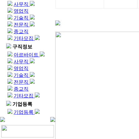
사무직
영업직
기술직
전문직
종교직
기타모집
구직정보
아르바이트
사무직
영업직
기술직
전문직
종교직
기타모집
기업등록
기업등록