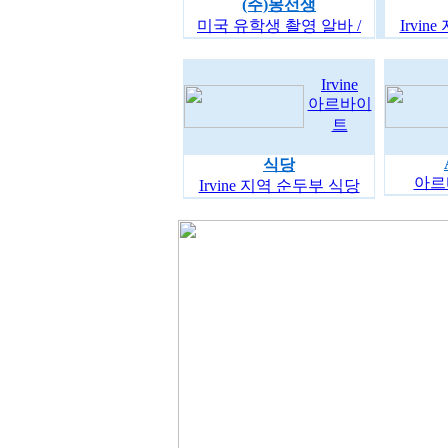
(주)몽선생
미국 유학생 촬영 알바 /
Irvi
Irvine
아르바이
트
식당
아르
Irvine 지역 순두부 식당