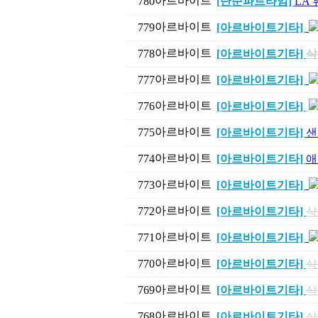
아르바이트
780
[단순파트타임]
LA 
아르바이트
779
[아르바이트기타]
아르바이트
778
[아르바이트기타]
삭
아르바이트
777
[아르바이트기타]
아르바이트
776
[아르바이트기타]
아르바이트
775
[아르바이트기타]
샌
아르바이트
774
[아르바이트기타]
애
아르바이트
773
[아르바이트기타]
아르바이트
772
[아르바이트기타]
삭
아르바이트
771
[아르바이트기타]
아르바이트
770
[아르바이트기타]
삭
아르바이트
769
[아르바이트기타]
삭
아르바이트
768
[아르바이트기타]
삭