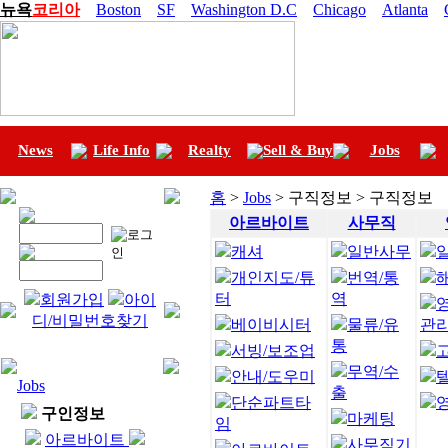
뉴욕
코리아
Boston
SF
Washington D.C
Chicago
Atlanta
News
Life Info
Realty
Sell & Buy
Jobs
홈
>
Jobs
> 구직정보 > 구직정보
아르바이트
사무직
캐셔
일반사무
개인지도/튜
번역/통
터
역
회원가입
아이
디/비밀번호찾기
베이비시터
물류/유
관
통
서빙/보조업
무역/수
안내/도우미
Jobs
출
단순파트타
구인정보
마케팅
임
아르바이트
사무직기