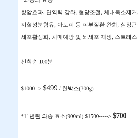
*와송의 효능
항암효과, 면역력 강화, 혈당조절, 체내독소제거,
지혈성분함유, 아토피 등 피부질환 완화, 심장
세포활성화, 치매예방 및 뇌세포 재생, 스트레스
선착순 100분
$499
$1000 ->
/ 한박스(300g)
$700
*11년된 와송 효소(900ml) $1500----->