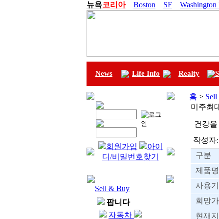
뉴욕
코리아
Boston
SF
Washington
News
Life Info
Realty
S
홈
>
Sel
미주최
건강을 
작성자:
회원가입
아이
구분
디/비밀번호찾기
제품명
사용기
Sell & Buy
희망가
팝니다
자동차
현재지