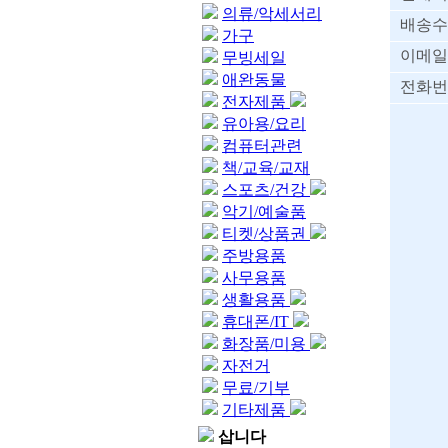
의류/악세서리
배송수
가구
이메일
무빙세일
애완동물
전화번
전자제품
유아용/요리
컴퓨터관련
책/교육/교재
스포츠/건강
악기/예술품
티켓/상품권
주방용품
사무용품
생활용품
휴대폰/IT
화장품/미용
자전거
무료/기부
기타제품
삽니다