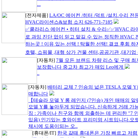
...
[전자제품]
LA/OC 에어컨 /히터 /덕트 /설치.수리 전
HVAC라이센스&보험 소지 626-771-7185
✅쿨라리스 에어컨 • 히터 설치 & 수리✅✅HVAC 라
로 과잉 진단 없이 믿고 맡길 수 있는 정직한 HVAC
하는곳 ! 이유 있는 선택 ! 탁월한 선택! 결코 후회 하
호텔, 쇼핑몰 ,대형 상가 건물 센터,공공기관 ,대기업 설
[자동차]
7월 모든 브랜드 차량 리스 및 구매 
보장합니다 중고차 최고가 매입 Leo에게
..
[자동차]
배터리 교체 7 인승의 넓은 TESLA 모델 Y
매합니다
【테슬라 모델 Y 롱 레인지 (7인승) 개인 매매의
모델 Y를 놓아두게 되었습니다. 신속하게 거래 가
징 : 가족이나 친구와 함께 외출하는 데 편리한 "7 
있음) 인기있는 호와이트 프리미엄 시트입니다.오토 
체시에 도움이되는 오..
[휴대폰/IT]
한국 갈때 휴대폰은 가장 빠르고 저렴