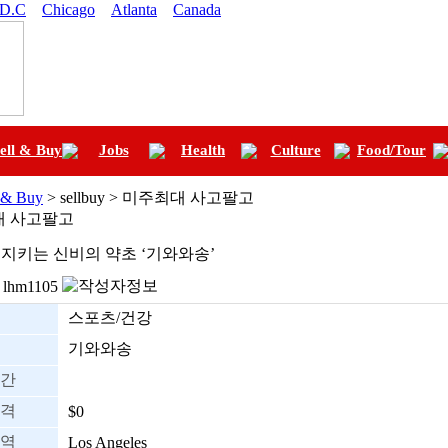
 D.C
Chicago
Atlanta
Canada
ell & Buy
Jobs
Health
Culture
Food/Tour
l & Buy
> sellbuy > 미주최대 사고팔고
대 사고팔고
지키는 신비의 약초 ‘기와와송’
lhm1105
스포츠/건강
기와와송
간
격
$0
역
Los Angeles