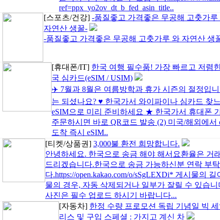
ref=ppx_yo2ov_dt_b_fed_asin_title..
[스포츠/건강]
-품질좋고 가격좋은 무공해 고춧가루
자연산 생꿀-
-품질좋고 가격좋은 무공해 고춧가루 와 자연산 생꿀-
[휴대폰/IT]
한국 여행 필수품! 가장 빠르고 저렴한
국 심카드(eSIM / USIM)
✈️ 7월과 8월은 여름방학과 휴가 시즌의 절정입니
는 되셨나요? ♥ 한국가서 와이파이나 심카드 찾
eSIM으로 미리 준비하세요 ★ 한국가서 휴대폰 가장
주문하시면 바로 QR코드 발송 (2) 미국/해외에서 e
도착 즉시 eSIM..
[티켓/상품권]
3,000불 환전 희망합니다.
안녕하세요. 한국으로 송금 해야 해서요환율은 거래당일 네
드리겠습니다.한국으로 송금 가능하신분 연락 부
다.https://open.kakao.com/o/sSgLEXDi* 
물의 경우, 자동 삭제되거나 일부가 잘릴 수 있습니
사진은 필수 업로드 하시기 바랍니다...
[자동차]
한정 수량 프로모션 독립 기념일 빅 세일
리스 및 구입 스페셜 : 가지고 계신 차