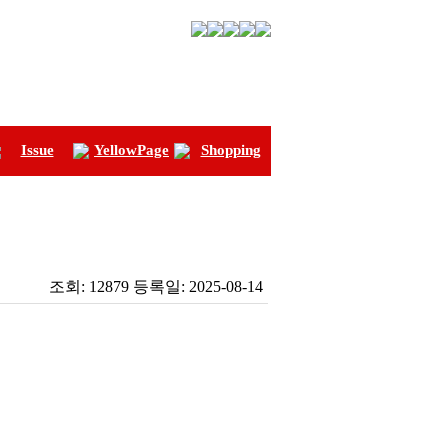
Issue
YellowPage
Shopping
조회:
12879
등록일:
2025-08-14