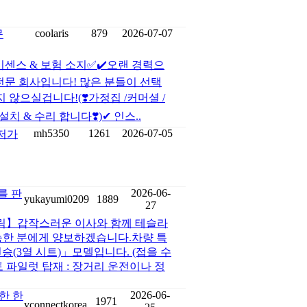
coolaris
879
2026-07-07
문
이센스 & 보험 소지✅✔️오랜 경력으
 전문 회사입니다! 많은 분들이 선택
지 않으실겁니다!(❣️가정집 /커머셜 /
치 & 수리 합니다❣️)✔ 인스..
mh5350
1261
2026-07-05
최저가
2026-06-
를 판
yukayumi0209
1889
27
 알림】갑작스러운 이사와 함께 테슬라
능한 분에게 양보하겠습니다.차량 특
인승(3열 시트)」모델입니다. (접을 수
파일럿 탑재 : 장거리 운전이나 정
2026-06-
한 한
1971
yconnectkorea