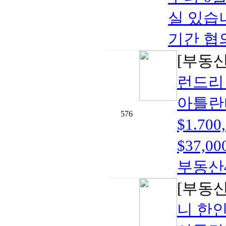
실 있습
기간 협의
[부동
런드리
아틀란
576
$1.7
$37,00
부동산40
[부동
니 한