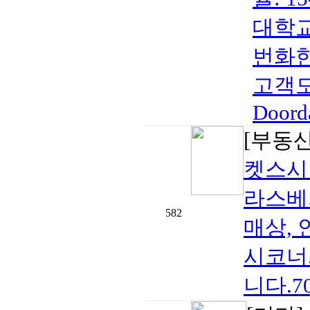
대학교
번화한
고객도
Doorda
[부동
켓스시
라스베
582
매상,
시코너
니다.702