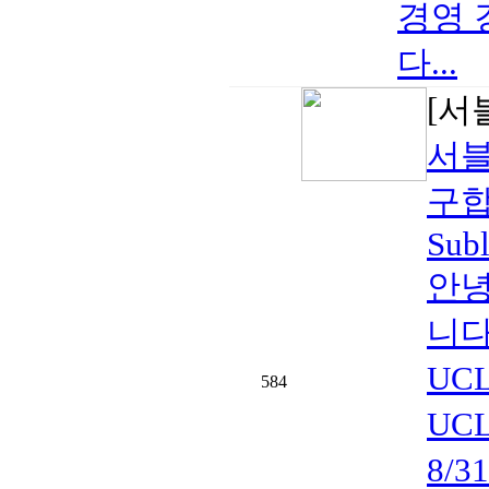
경영 
다...
[서
서블
구합
Subl
안녕
니다
UC
584
UCL
8/3