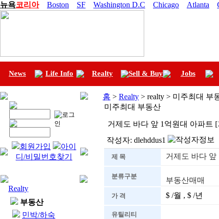
뉴욕
코리아
Boston
SF
Washington D.C
Chicago
Atlanta
News
Life Info
Realty
Sell & Buy
Jobs
홈
>
Realty
> realty > 미주최대 
미주최대 부동산
거제도 바다 앞 1억원대 아파트 
작성자:
dlehddus1
회원가입
아이
거제도 바다 앞
디/비밀번호찾기
제 목
분류구분
부동산매매
Realty
$ /월 , $ /년
가 격
부동산
민박/하숙
유틸리티