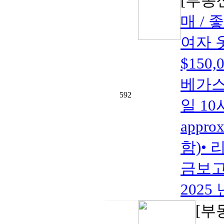
[부동
매 / 
여자 
$150
베가스•
592
일 10
appro
함)• 
금보고2
2025 
[부