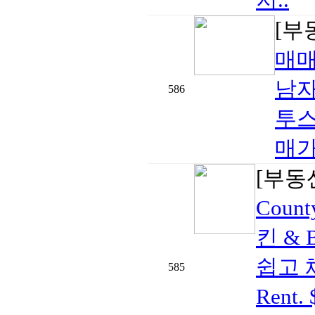
[부
매
남자
586
투스
매가격
[부동
Cou
킨 & 
쉽고 
585
Rent