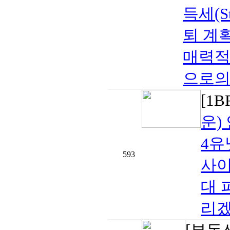
득세(S
퇴 계
매력적
으로의 
[1
운)
4유
593
사이
대 
리겠