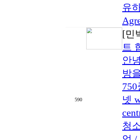
유하기
Agr
[민
트 
안녕
방을
750
넷 w
590
cen
청소
엌 /