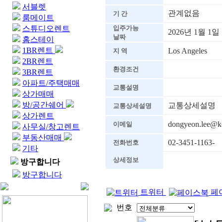
서블렛
관계없음
기 간
룸메이트
스튜디오렌트
입주가능
2026년 1월 1일
날짜
홈스테이
1BR렌트
Los Angeles
지 역
2BR렌트
환경조건
3BR렌트
아파트/주택매매
교통설명
상가매매
방/공간쉐어
교통상세설명
교통상세설명
상가렌트
dongyeon.lee@ko
이메일
사무실/창고렌트
부동산매매
02-3451-1163-
전화번호
기타
상세정보
방구합니다
방구합니다
트위터
페
번호