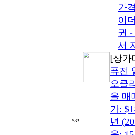
가격:
이더
권 -
서 
[상가
퓨전 
오클라
을 매매
가: $
년 (2
583
율: 