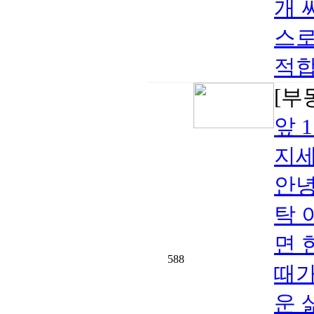
개 
스로
적합
[부
앞 
지세
안녕
탁 
면 
588
때가
운 