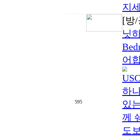
지세
[방
닛하
Bed
어합
US
하나를
있는
595
께 
도보