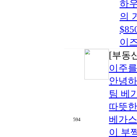
하우
의 
$8
이즈
[부동
이주를
안녕하
팀 베
따뜻한
베가스
594
이 부