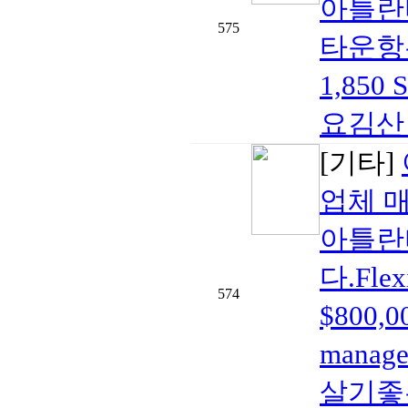
아틀란
575
타운항우
1,85
요김산 부
[기타]
업체 
아틀란
다.Fle
574
$800,
mana
살기좋