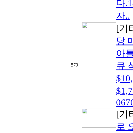
다.
자..
[기
당 
아틀
큐 
579
$1
$1,
0670
[기
로 