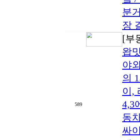
분거
장 
[부
왑밋
야외
의 
이,
4,
589
동차
싸이