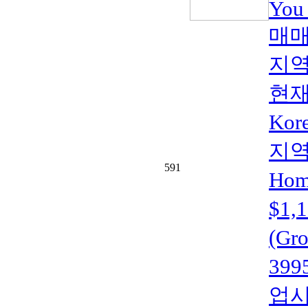
You
매매
지역
현재
Kor
지역(
591
Home
$1
(Gr
399
업시