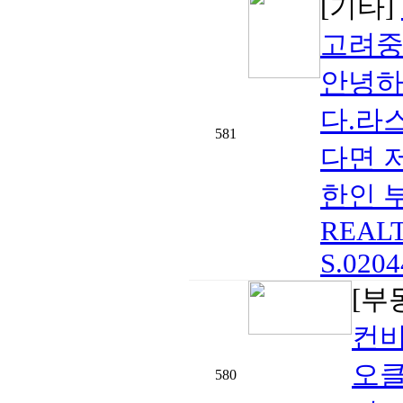
[기타]
고려중
안녕하
다.라
581
다면 
한인 부
REALTO
S.0204
[부
컨비
오
580