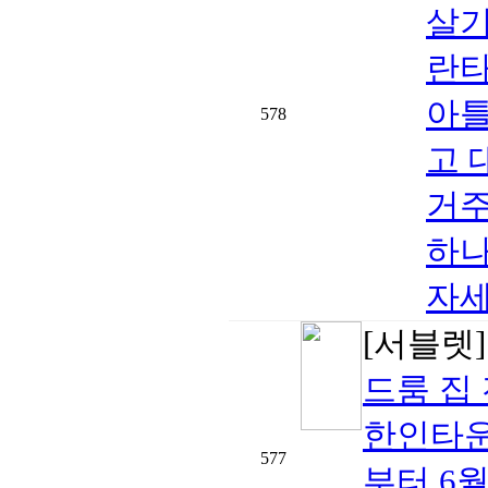
살기
란타
아틀
578
고 
거주
하나
자세
[서블렛
드룸 집
한인타운 
577
부터 6