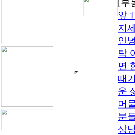
[부
앞 
지세
안녕
탁 
면 
☞
때가
운 
머물
분들
상남