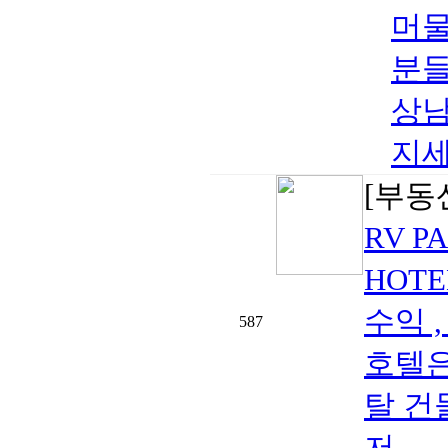
머물
분들
상남
지세
[부동
RV P
HOTE
수익 
587
호텔은
탈 건물
저..