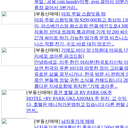
부엌 / 공용 coin laundry마켓, gym 걸어
류장 걸어서 3분거리..
[부동산매매]
야외 주말 스왑밋용 땅
야외 주말 스왑밋용 땅 $299,000최고 최상의 
이, 라스베가스와 팜스프링 연결 메인도로4,3
자동차 3만대 트래픽 통과판매 가게 약 200 
27개 싸이트 허가 가능한 땅가족 운영 비즈니스
니스 적합,전기, 수도 바로 대지 앞조인 ..
[부동산매매]
거제도 바다 앞 1억원대 아파트 [
지세포 코아루 파크드림]
안녕하세요, 미주 한인 여러분!한국토지신탁 
보면 한국의 푸른 바다와 따뜻한 정이 그리울 
유로운 삶을 꿈꾸시거나, 한국 방문 시 편하게 
중인 분들께 정말 귀한 소식을 전해드립니다.경
름다운 지세포항에 위치한 "거제 코아루 ..
[부동산매매]
중견 호텔 과 RV PARK OK주
HOTEL +RV PARK OKLAHOMA 주 위치, 고 수
다, 호텔은 메니저가운영하고 있습니다,다른 렌탈 건물도
먼저..
[부동산매매]
남자옷가게 매매
남자옷가게 매매롱비치 좋은상권2,500sf.백투스