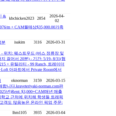
2026-04-
킨 &
kbchicken2023
2854
02
6/m + CAM월매상$35,000.00가족
isakim
3116
2026-03-31
성분
- 위치: 웨스트우드 (버스 정류장 및
어서 20분) - 기간: 5/19- 8/31(협
$1215 + 유틸리티 - 99 Ranch, 트레이더
oft 아파트에서 Private Room에서
oknorman
3159
2026-03-15
매
raveteriyaki-norman.com판
(2025년)Rent: $3,000+CAM매년 매출
 대학교 근처에 위치해 학생들 트래픽
고객도 많음높은 온라인 픽업 주문:
lhm1105
3935
2026-03-04