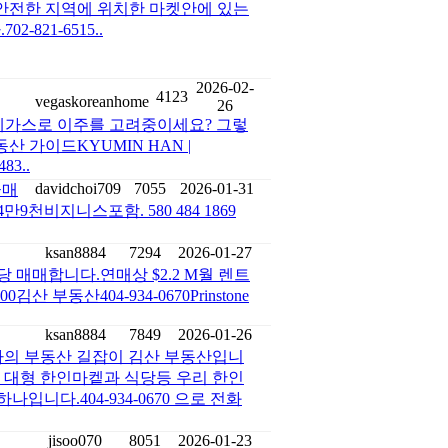
안전한 지역에 위치한 마켓안에 있는
821-6515..
2026-02-
4123
vegaskoreanhome
26
가스로 이주를 고려중이세요? 그렇
 가이드KYUMIN HAN |
483..
davidchoi709
7055
2026-01-31
급매
비지니스포함. 580 484 1869
ksan8884
7294
2026-01-27
매매합니다.연매상 $2.2 M월 렌트
산 부동산404-934-0670Prinstone
ksan8884
7849
2026-01-26
의 부동산 길잡이 김산 부동산입니
 대형 한인마켙과 식당등 우리 한인
니다.404-934-0670 으로 전화
jisoo070
8051
2026-01-23