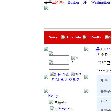
뉴욕
코리아
Boston
SF
Washington
News
Life Info
Realty
S
홈
>
Real
미주최대
USC근
작성자:
회원가입
아이
디/비밀번호찾기
제 목
분류구
Realty
가 격
부동산
민박/하숙
유틸리