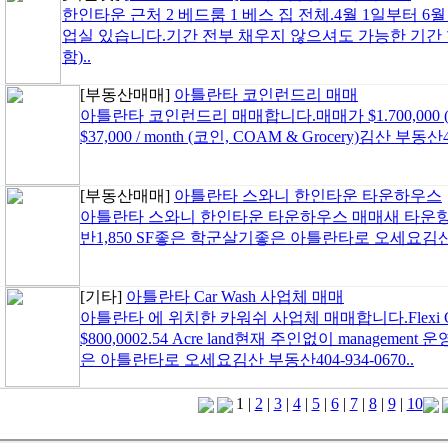
한인타운 근처 2 베드룸 1 베스 집 전체.4월 1일부터 
업실 있습니다.기간 전부 채우지 않으셔도 가능한 기간 협의
함)..
[부동산매매]
아틀란타 코인런드리 매매
아틀란타 코인런드리 매매합니다.매매가 $1.700,00
$37,000 / month (코인, COAM & Grocery)김산 부동산40
[부동산매매]
아틀란타 스와니 한인타운 타운하우스
아틀란타 스와니 한인타운 타운하우스 매매새 타운항우스
반1,850 SF좋은 학군살기좋은 아틀란타로 오세요김산 부동
[기타]
아틀란타 Car Wash 사업체 매매
아틀란타 에 위치한 카워쉬 사업체 매매합니다.Flexi Car
$800,0002.54 Acre land현재 주인없이 manage
은 아틀란타로 오세요김산 부동산404-934-0670..
1
|
2
|
3
|
4
|
5
|
6
|
7
|
8
|
9
|
10