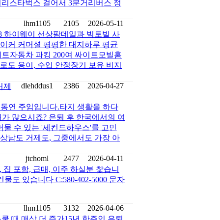
서 10분거리스타벅스 걸어서 3분거리버스 정
lhm1105
2105
2026-05-11
138 하이웨이 선상팜데일과 빅토빌 사
에이커 커머셜 평평한 대지하루 평균
싸이트자동차 파킹 200여 싸이트모빌홈
로도 용이, 수입 안정장기 보유 비지
dlehddus1
2386
2026-04-27
거제
이동연 주임입니다.타지 생활을 하다
때가 많으시죠? 은퇴 후 한국에서의 여
머물 수 있는 '세컨드하우스'를 고민
상남도 거제도, 그중에서도 가장 아
jtchoml
2477
2026-04-11
익 , 집 포함, 급매, 이주 하실분 찿습니
 있습니다 C:580-402-5000 문자
lhm1105
3132
2026-04-06
쿨 때 매상 더 증가15년 한주인 은퇴