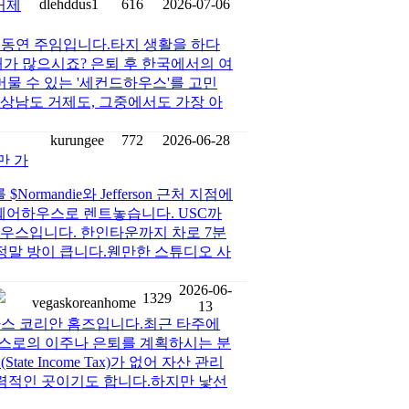
dlehddus1
616
2026-07-06
거제
이동연 주임입니다.타지 생활을 하다
때가 많으시죠? 은퇴 후 한국에서의 여
머물 수 있는 '세컨드하우스'를 고민
상남도 거제도, 그중에서도 가장 아
kurungee
772
2026-06-28
만 가
ormandie와 Jefferson 근처 지점에
께 쉐어하우스로 렌트놓습니다. USC까
 하우스입니다. 한인타운까지 차로 7분
(정말 방이 큽니다.웬만한 스튜디오 사
2026-06-
1329
vegaskoreanhome
13
가스 코리안 홈즈입니다.최근 타주에
스로의 이주나 은퇴를 계획하시는 분
e Income Tax)가 없어 자산 관리
매력적인 곳이기도 합니다.하지만 낯선