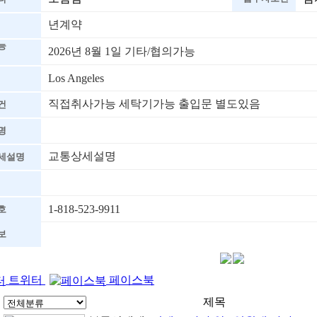
년계약
능
2026년 8월 1일 기타/협의가능
Los Angeles
직접취사가능 세탁기가능 출입문 별도있음
건
명
교통상세설명
세설명
1-818-523-9911
호
보
트위터
페이스북
제목