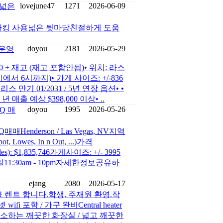
lovejune47
1271
2026-06-09
 넓은
파킹 사용넓은 뒷마당친절하게 도움
doyou
2181
2026-05-29
한운영
0 + 재고 (재고 포함안됨)• 위치: 라스
시에서 6시까지)• 가게 사이즈: +/-836
)• 리스 만기 01/2031 / 5년 연장 옵션• •
 매출 예상 $398,000 이상• ..
doyou
1995
2026-05-26
BQ 매
매Henderson / Las Vegas, NV지역
t, Lowes, In n Out, ...)가격
): $1,835,746가게사이즈: +/- 3995
-일11:30am - 10pm자세한정보공유하
ejang
2080
2026-05-17
 방을 렌트 합니다.학생, 주재원 환영.작
ifi 포함 / 가구 완비Central heater
주차주 3회 청소하는 깨끗한 화장실 / 넓고 깨끗한