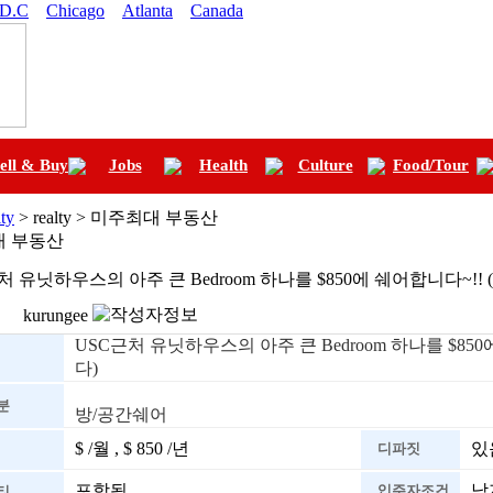
 D.C
Chicago
Atlanta
Canada
ell & Buy
Jobs
Health
Culture
Food/Tour
ty
> realty > 미주최대 부동산
 부동산
처 유닛하우스의 아주 큰 Bedroom 하나를 $850에 쉐어합니다~!
kurungee
USC근처 유닛하우스의 아주 큰 Bedroom 하나를 $85
다)
분
방/공간쉐어
$ /월 , $ 850 /년
있음
디파짓
포함됨
남
입주자조건
티