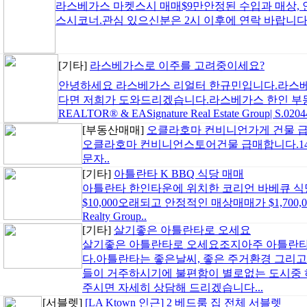
라스베가스 마켓스시 매매$9만안정된 수입과 매상, 
스시코너.관심 있으신분은 2시 이후에 연락 바랍니다.702-
[기타]
라스베가스로 이주를 고려중이세요?
안녕하세요 라스베가스 리얼터 한규민입니다.라스베
다면 저희가 도와드리겠습니다.라스베가스 한인 부동산
REALTOR® & EASignature Real Estate Group| S.0204
[부동산매매]
오클라호마 컨비니언가게 건물 
오클라호마 컨비니언스토어건물 급매합니다.14만9천
문자..
[기타]
아틀란타 K BBQ 식당 매매
아틀란타 한인타운에 위치한 코리언 바베큐 식당 
$10,000오래되고 안정적인 매상매매가 $1,700,000김
Realty Group..
[기타]
살기좋은 아틀란타로 오세요
살기좋은 아틀란타로 오세요조지아주 아틀란타
다.아틀란타는 좋은날씨, 좋은 주거환경 그리고
들이 거주하시기에 불편함이 별로없는 도시중 하나입
주시면 자세히 상담해 드리겠습니다...
[서블렛]
[LA Ktown 인근] 2 베드룸 집 전체 서블렛