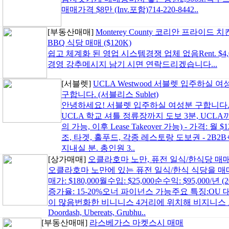
매매가격 $8만 (Inv.포함)714-220-8442..
[부동산매매]
Monterey County 코리안 프라이드 치
BBQ 식당 매매 ($120K)
쉽고 체계화 된 영업 시스템경쟁 업체 없음Rent. $4,07
경영 강추메시지 남기 시면 연락드리겠습니다...
[서블렛]
UCLA Westwood 서블렛 입주하실 여
구합니다. (서블리스 Sublet)
안녕하세요! 서블렛 입주하실 여성분 구합니다. 
UCLA 학교 셔틀 정류장까지 도보 3분, UCLA까지 걸
의 가능, 이후 Lease Takeover 가능) - 가격: 월 
조, 타겟, 홀푸드, 각종 레스토랑 도보권 - 2B2B+L
지내실 분. 총인원 3..
[상가매매]
오클라호마 노만, 퓨전 일식/한식당 매
오클라호마 노만에 있는 퓨전 일식/한식 식당을 매매합니다.k
매가: $180,000월수입: $25,000순수익: $95,000/년 
증가율: 15-20%오너 파이넌스 가능주요 특징:OU
이 많음번화한 비니니스 4거리에 위치해 비지니스 
Doordash, Ubereats, Grubhu..
[부동산매매]
라스베가스 마켓스시 매매