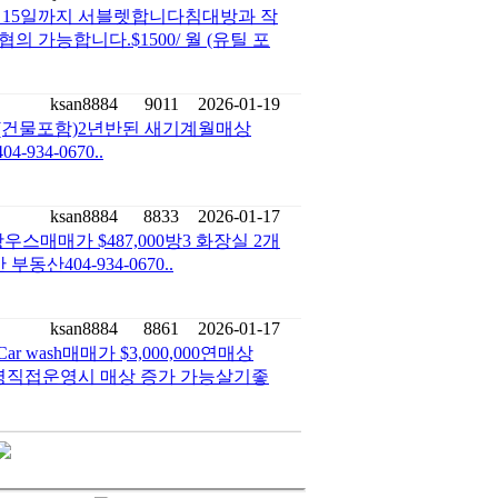
6월 15일까지 서블렛합니다침대방과 작
 가능합니다.$1500/ 월 (유틸 포
ksan8884
9011
2026-01-19
0 (건물포함)2년반된 새기계월매상
4-934-0670..
ksan8884
8833
2026-01-17
매매가 $487,000방3 화장실 2개
산404-934-0670..
ksan8884
8861
2026-01-17
 wash매매가 $3,000,000연매상
ment 운영직접운영시 매상 증가 가능살기좋