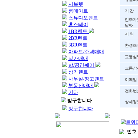
서블렛
룸메이트
기 간
스튜디오렌트
입주가
홈스테이
날짜
1BR렌트
지 역
2BR렌트
3BR렌트
환경조
아파트/주택매매
교통설
상가매매
방/공간쉐어
교통상
상가렌트
사무실/창고렌트
이메일
부동산매매
전화번
기타
방구합니다
상세정
방구합니다
번호