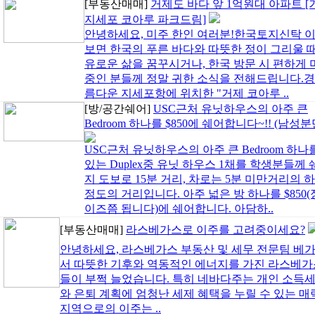
[부동산매매]
거제도 바다 앞 1억원대 아파트 [
지세포 코아루 파크드림]
안녕하세요, 미주 한인 여러분!한국토지신탁 
보면 한국의 푸른 바다와 따뜻한 정이 그리울 
유로운 삶을 꿈꾸시거나, 한국 방문 시 편하게 
중인 분들께 정말 귀한 소식을 전해드립니다.경
름다운 지세포항에 위치한 "거제 코아루 ..
[방/공간쉐어]
USC근처 유닛하우스의 아주 큰
Bedroom 하나를 $850에 쉐어합니다~!! (남성분
USC근처 유닛하우스의 아주 큰 Bedroom 하나를 $N
있는 Duplex중 유닛 하우스 1채를 학생분들
지 도보로 15분 거리, 차로는 5분 미만거리의
정도의 거리입니다. 아주 넓은 방 하나를 $850
이즈쯤 됩니다)에 쉐어합니다. 아담하..
[부동산매매]
라스베가스로 이주를 고려중이세요?
안녕하세요, 라스베가스 부동산 및 세무 전문팀 베
서 따뜻한 기후와 역동적인 에너지를 가진 라스베가
들이 부쩍 늘었습니다. 특히 네바다주는 개인 소득세(Stat
와 은퇴 계획에 엄청난 세제 혜택을 누릴 수 있는 
지역으로의 이주는 ..