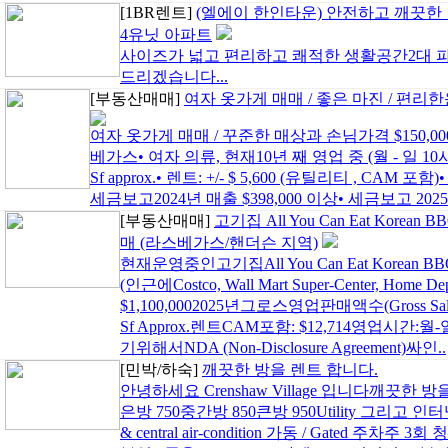
[1BR렌트]
(엘에이 한인타운) 안전하고 깨끗한
4유닛 아파트
사이즈가 넓고 편리하고 쾌적한 생활공간2대 
드리겠습니다...
[부동산매매]
여자 옷가게 매매 / 좋은 마진 / 편리
여자 옷가게 매매 / 꾸준한 매상과 손님가격 $150,00
베가스• 여자 의류, 현재10년 째 영업 중 (월 - 일 10
Sf approx.• 렌트: +/- $ 5,600 (유틸리티 , CAM 포함
세금보고2024년 매출 $398,000 이상• 세금보고 2025 년
[부동산매매]
고기집 All You Can Eat Korean B
매 (라스베가스/핸더슨 지역)
현재운영중인고기집All You Can Eat Korean BBQ매
(인근에Costco, Wall Mart Super-Center, Home Depo
$1,100,0002025년그로스영업판매액수(Gross Sales
Sf Approx.렌트CAM포함: $12,714영업시간:월
기위해서NDA (Non-Disclosure Agreement)싸인..
[민박/하숙]
깨끗한 방을 렌트 합니다.
안녕하세요 Crenshaw Village 입니다깨끗한
은방 750중간방 850큰방 950Utility 그리고 인터넷 w
& central air-condition 가동 / Gated 