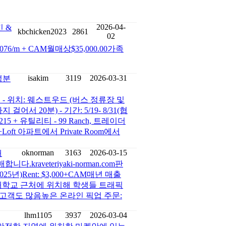
2026-04-
킨 &
kbchicken2023
2861
02
6/m + CAM월매상$35,000.00가족
isakim
3119
2026-03-31
성분
- 위치: 웨스트우드 (버스 정류장 및
어서 20분) - 기간: 5/19- 8/31(협
$1215 + 유틸리티 - 99 Ranch, 트레이더
oft 아파트에서 Private Room에서
oknorman
3163
2026-03-15
매
raveteriyaki-norman.com판
(2025년)Rent: $3,000+CAM매년 매출
 대학교 근처에 위치해 학생들 트래픽
고객도 많음높은 온라인 픽업 주문:
lhm1105
3937
2026-03-04