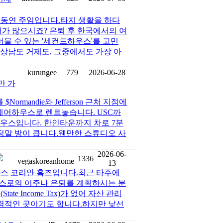
이동연 주임입니다.타지 생활을 하다
때가 많으시죠? 은퇴 후 한국에서의 여
머물 수 있는 '세컨드하우스'를 고민
상남도 거제도, 그중에서도 가장 아
kurungee
779
2026-06-28
만 가
ormandie와 Jefferson 근처 지점에
께 쉐어하우스로 렌트놓습니다. USC까
 하우스입니다. 한인타운까지 차로 7분
(정말 방이 큽니다.웬만한 스튜디오 사
2026-06-
1336
vegaskoreanhome
13
가스 코리안 홈즈입니다.최근 타주에
스로의 이주나 은퇴를 계획하시는 분
e Income Tax)가 없어 자산 관리
매력적인 곳이기도 합니다.하지만 낯선