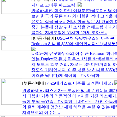
지세포 코아루 파크드림]
안녕하세요, 미주 한인 여러분!한국토지신탁 
보면 한국의 푸른 바다와 따뜻한 정이 그리울 
유로운 삶을 꿈꾸시거나, 한국 방문 시 편하게 
중인 분들께 정말 귀한 소식을 전해드립니다.경
름다운 지세포항에 위치한 "거제 코아루 ..
[방/공간쉐어]
USC근처 유닛하우스의 아주 큰
Bedroom 하나를 $850에 쉐어합니다~!! (남성분
USC근처 유닛하우스의 아주 큰 Bedroom 하나를 $N
있는 Duplex중 유닛 하우스 1채를 학생분들
지 도보로 15분 거리, 차로는 5분 미만거리의
정도의 거리입니다. 아주 넓은 방 하나를 $850
이즈쯤 됩니다)에 쉐어합니다. 아담하..
[부동산매매]
라스베가스로 이주를 고려중이세요?
안녕하세요, 라스베가스 부동산 및 세무 전문팀 베
서 따뜻한 기후와 역동적인 에너지를 가진 라스베가
들이 부쩍 늘었습니다. 특히 네바다주는 개인 소득세(Stat
와 은퇴 계획에 엄청난 세제 혜택을 누릴 수 있는 
지역으로의 이주는 ..