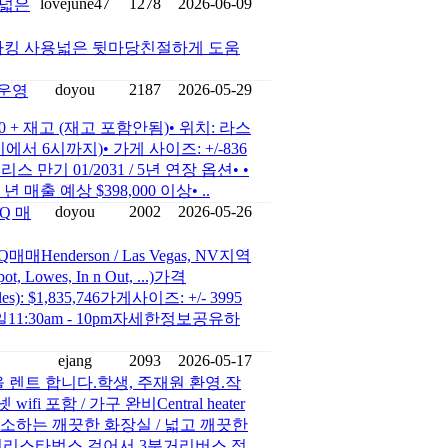
lovejune47
1278
2026-06-09
 넓은
파킹 사용넓은 뒷마당친절하게 도움
doyou
2187
2026-05-29
한운영
0 + 재고 (재고 포함안됨)• 위치: 라스
시에서 6시까지)• 가게 사이즈: +/-836
)• 리스 만기 01/2031 / 5년 연장 옵션• •
 매출 예상 $398,000 이상• ..
doyou
2002
2026-05-26
BQ 매
매Henderson / Las Vegas, NV지역
t, Lowes, In n Out, ...)가격
): $1,835,746가게사이즈: +/- 3995
-일11:30am - 10pm자세한정보공유하
ejang
2093
2026-05-17
 방을 렌트 합니다.학생, 주재원 환영.작
ifi 포함 / 가구 완비Central heater
주차주 3회 청소하는 깨끗한 화장실 / 넓고 깨끗한
서 10분거리스타벅스 걸어서 3분거리버스 정