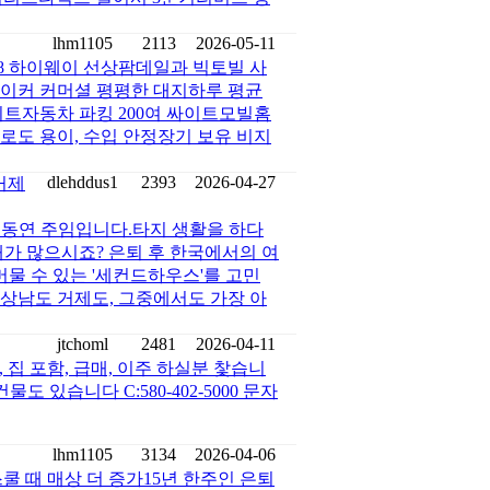
lhm1105
2113
2026-05-11
138 하이웨이 선상팜데일과 빅토빌 사
에이커 커머셜 평평한 대지하루 평균
싸이트자동차 파킹 200여 싸이트모빌홈
로도 용이, 수입 안정장기 보유 비지
dlehddus1
2393
2026-04-27
거제
이동연 주임입니다.타지 생활을 하다
때가 많으시죠? 은퇴 후 한국에서의 여
머물 수 있는 '세컨드하우스'를 고민
상남도 거제도, 그중에서도 가장 아
jtchoml
2481
2026-04-11
익 , 집 포함, 급매, 이주 하실분 찿습니
 있습니다 C:580-402-5000 문자
lhm1105
3134
2026-04-06
쿨 때 매상 더 증가15년 한주인 은퇴