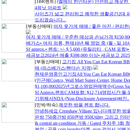
[1BR렌트]
(엘에이 한인타운) 안전하고 깨끗한
4유닛 아파트
사이즈가 넓고 편리하고 쾌적한 생활공간2대 
드리겠습니다...
[부동산매매]
여자 옷가게 매매 / 좋은 마진 / 편리
여자 옷가게 매매 / 꾸준한 매상과 손님가격 $150,00
베가스• 여자 의류, 현재10년 째 영업 중 (월 - 일 10
Sf approx.• 렌트: +/- $ 5,600 (유틸리티 , CAM 포함
세금보고2024년 매출 $398,000 이상• 세금보고 2025 년
[부동산매매]
고기집 All You Can Eat Korean B
매 (라스베가스/핸더슨 지역)
현재운영중인고기집All You Can Eat Korean BBQ매
(인근에Costco, Wall Mart Super-Center, Home Depo
$1,100,0002025년그로스영업판매액수(Gross Sales
Sf Approx.렌트CAM포함: $12,714영업시간:월
기위해서NDA (Non-Disclosure Agreement)싸인..
[민박/하숙]
깨끗한 방을 렌트 합니다.
안녕하세요 Crenshaw Village 입니다깨끗한
은방 750중간방 850큰방 950Utility 그리고 인터넷 w
& central air-condition 가동 / Gated 
부엌 / 공용 coin laundry마켓, gym 걸어