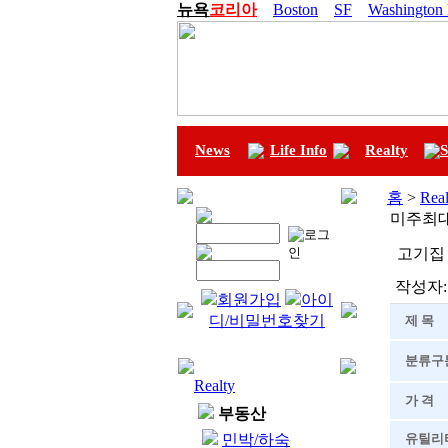
뉴욕
코리아
Boston
SF
Washington
News
Life Info
Realty
S
홈
>
Real
미주최대
고기집 A
작성자:
회원가입
아이
디/비밀번호찾기
제 목
분류구
Realty
가 격
부동산
민박/하숙
유틸리