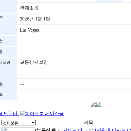
관계없음
능
2026년 1월 1일
Las Vegas
건
명
교통상세설명
세설명
---
호
보
트위터
페이스북
제목
[부동산매매]
거제도 바다 앞 1억원대 아파트 [