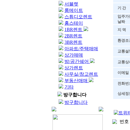
서블렛
기 간
룸메이트
스튜디오렌트
입주가
날짜
홈스테이
1BR렌트
지 역
2BR렌트
환경조
3BR렌트
아파트/주택매매
교통설
상가매매
방/공간쉐어
교통상
상가렌트
이메일
사무실/창고렌트
부동산매매
전화번
기타
상세정
방구합니다
방구합니다
번호