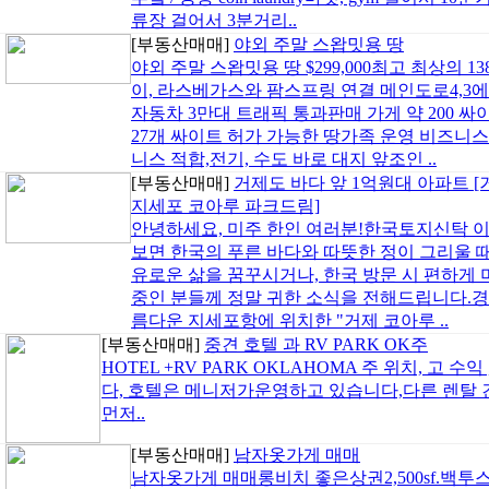
류장 걸어서 3분거리..
[부동산매매]
야외 주말 스왑밋용 땅
야외 주말 스왑밋용 땅 $299,000최고 최상의 
이, 라스베가스와 팜스프링 연결 메인도로4,3
자동차 3만대 트래픽 통과판매 가게 약 200 
27개 싸이트 허가 가능한 땅가족 운영 비즈니스
니스 적합,전기, 수도 바로 대지 앞조인 ..
[부동산매매]
거제도 바다 앞 1억원대 아파트 [
지세포 코아루 파크드림]
안녕하세요, 미주 한인 여러분!한국토지신탁 
보면 한국의 푸른 바다와 따뜻한 정이 그리울 
유로운 삶을 꿈꾸시거나, 한국 방문 시 편하게 
중인 분들께 정말 귀한 소식을 전해드립니다.경
름다운 지세포항에 위치한 "거제 코아루 ..
[부동산매매]
중견 호텔 과 RV PARK OK주
HOTEL +RV PARK OKLAHOMA 주 위치, 고 수
다, 호텔은 메니저가운영하고 있습니다,다른 렌탈 건물도
먼저..
[부동산매매]
남자옷가게 매매
남자옷가게 매매롱비치 좋은상권2,500sf.백투스