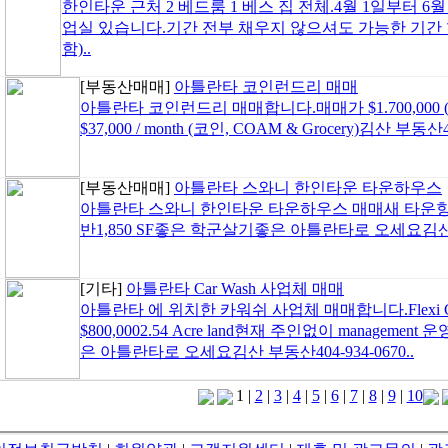
한인타운 근처 2 베드룸 1 베스 집 전체.4월 1일부터 
업실 있습니다.기간 전부 채우지 않으셔도 가능한 기간 협의
함)..
[부동산매매]
아틀란타 코인런드리 매매
아틀란타 코인런드리 매매합니다.매매가 $1.700,00
$37,000 / month (코인, COAM & Grocery)김산 부동산40
[부동산매매]
아틀란타 스와니 한인타운 타운하우스
아틀란타 스와니 한인타운 타운하우스 매매새 타운항우스
반1,850 SF좋은 학군살기좋은 아틀란타로 오세요김산 부동
[기타]
아틀란타 Car Wash 사업체 매매
아틀란타 에 위치한 카워쉬 사업체 매매합니다.Flexi Car
$800,0002.54 Acre land현재 주인없이 manage
은 아틀란타로 오세요김산 부동산404-934-0670..
1
|
2
|
3
|
4
|
5
|
6
|
7
|
8
|
9
|
10