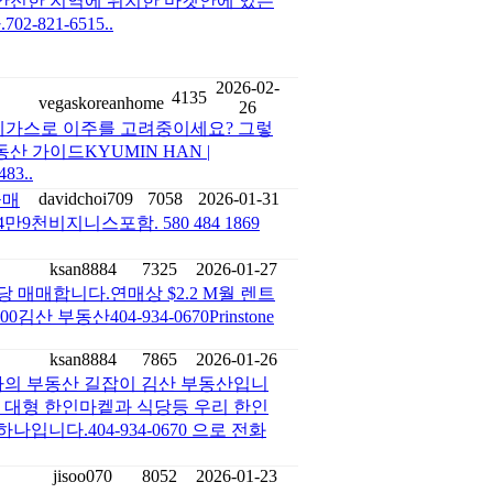
안전한 지역에 위치한 마켓안에 있는
821-6515..
2026-02-
4135
vegaskoreanhome
26
가스로 이주를 고려중이세요? 그렇
 가이드KYUMIN HAN |
483..
davidchoi709
7058
2026-01-31
급매
비지니스포함. 580 484 1869
ksan8884
7325
2026-01-27
매매합니다.연매상 $2.2 M월 렌트
산 부동산404-934-0670Prinstone
ksan8884
7865
2026-01-26
의 부동산 길잡이 김산 부동산입니
 대형 한인마켙과 식당등 우리 한인
니다.404-934-0670 으로 전화
jisoo070
8052
2026-01-23