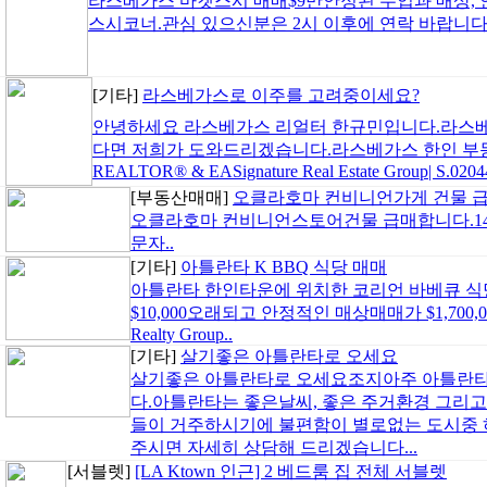
라스베가스 마켓스시 매매$9만안정된 수입과 매상, 
스시코너.관심 있으신분은 2시 이후에 연락 바랍니다.702-
[기타]
라스베가스로 이주를 고려중이세요?
안녕하세요 라스베가스 리얼터 한규민입니다.라스베
다면 저희가 도와드리겠습니다.라스베가스 한인 부동산
REALTOR® & EASignature Real Estate Group| S.0204
[부동산매매]
오클라호마 컨비니언가게 건물 
오클라호마 컨비니언스토어건물 급매합니다.14만9천
문자..
[기타]
아틀란타 K BBQ 식당 매매
아틀란타 한인타운에 위치한 코리언 바베큐 식당 
$10,000오래되고 안정적인 매상매매가 $1,700,000김
Realty Group..
[기타]
살기좋은 아틀란타로 오세요
살기좋은 아틀란타로 오세요조지아주 아틀란타
다.아틀란타는 좋은날씨, 좋은 주거환경 그리고
들이 거주하시기에 불편함이 별로없는 도시중 하나입
주시면 자세히 상담해 드리겠습니다...
[서블렛]
[LA Ktown 인근] 2 베드룸 집 전체 서블렛