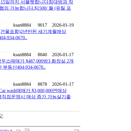
6월 15일까지 서블렛합니다침대방과 작
 가능합니다.$1500/ 월 (유틸 포
ksan8884
9017
2026-01-19
0 (건물포함)2년반된 새기계월매상
4-934-0670..
ksan8884
8840
2026-01-17
매매가 $487,000방3 화장실 2개
산404-934-0670..
ksan8884
8878
2026-01-17
 wash매매가 $3,000,000연매상
ment 운영직접운영시 매상 증가 가능살기좋