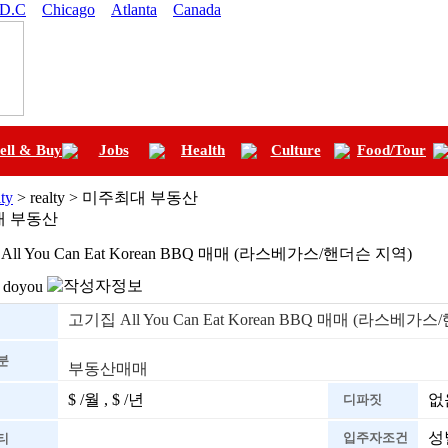
 D.C
Chicago
Atlanta
Canada
ell & Buy
Jobs
Health
Culture
Food/Tour
ty
> realty > 미주최대 부동산
 부동산
ll You Can Eat Korean BBQ 매매 (라스베가스/핸더슨 지역)
doyou
고기집 All You Can Eat Korean BBQ 매매 (라스베가
분
부동산매매
$ /월 , $ /년
없음
디파짓
성
입주자조건
티