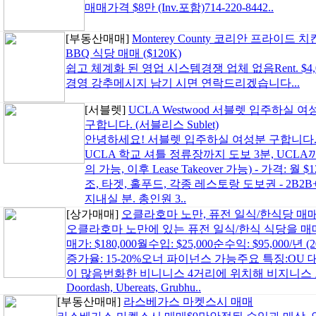
매매가격 $8만 (Inv.포함)714-220-8442..
[부동산매매]
Monterey County 코리안 프라이드 치
BBQ 식당 매매 ($120K)
쉽고 체계화 된 영업 시스템경쟁 업체 없음Rent. $4,07
경영 강추메시지 남기 시면 연락드리겠습니다...
[서블렛]
UCLA Westwood 서블렛 입주하실 여
구합니다. (서블리스 Sublet)
안녕하세요! 서블렛 입주하실 여성분 구합니다. 
UCLA 학교 셔틀 정류장까지 도보 3분, UCLA까지 걸
의 가능, 이후 Lease Takeover 가능) - 가격: 월 
조, 타겟, 홀푸드, 각종 레스토랑 도보권 - 2B2B+L
지내실 분. 총인원 3..
[상가매매]
오클라호마 노만, 퓨전 일식/한식당 매
오클라호마 노만에 있는 퓨전 일식/한식 식당을 매매합니다.k
매가: $180,000월수입: $25,000순수익: $95,000/년 
증가율: 15-20%오너 파이넌스 가능주요 특징:OU
이 많음번화한 비니니스 4거리에 위치해 비지니스 
Doordash, Ubereats, Grubhu..
[부동산매매]
라스베가스 마켓스시 매매