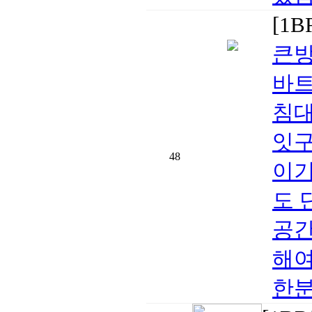
[1
큰방
바트
침대
잇구
48
이기
도 
공간
해여
한분