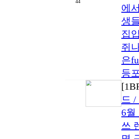
44
에
생들
집
쥐
은f
등포
[1
드 /
6월
쓰 
명 