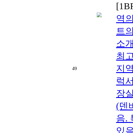
[1
역의
트의 
소
최고
지역
49
럭서
장실을
(덴
음.
있음