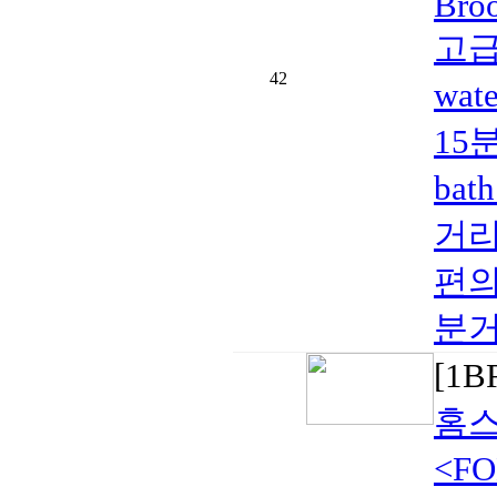
Broo
고급
42
wat
15
bat
거리
편의시
분거리
[1
홈스
<F