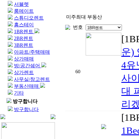
서블렛
룸메이트
미주최대 부동산
스튜디오렌트
홈스테이
번호
1BR렌트
[1
2BR렌트
3BR렌트
운)
아파트/주택매매
상가매매
4유
방/공간쉐어
60
상가렌트
사이
사무실/창고렌트
부동산매매
대 
기타
방구합니다
리겠
방구합니다
[1
1B