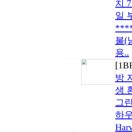
치 
일 
**
불(
용..
[1
방 
생 
그린
하우스
Har