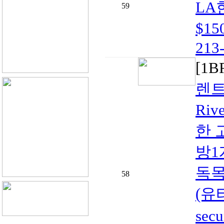
LA
59
$1
213-
[1
렌트
Riv
한 
방1
독목
58
(유
sec