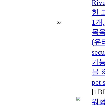
Riv
한 
1개
55
목욕
(유
sec
가능
블 
pet 
[1
워형