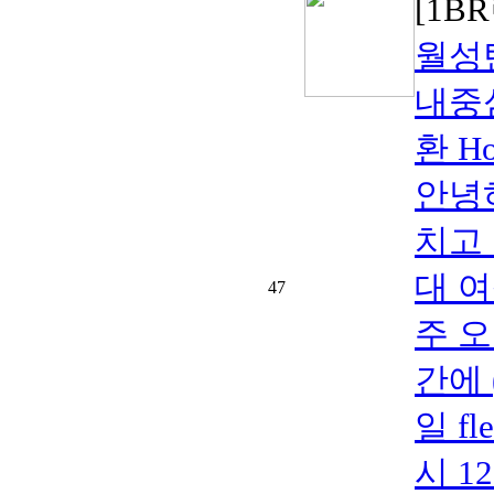
[1B
월성
내중
환 Ho
안녕
치고
대 
47
주 오
간에 
일 f
시 1