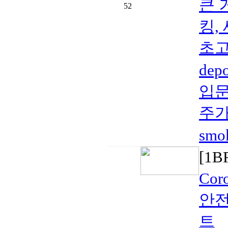
큰 
52
킹,
초고속
de
입문
주가
smo
[1
Co
안전
트