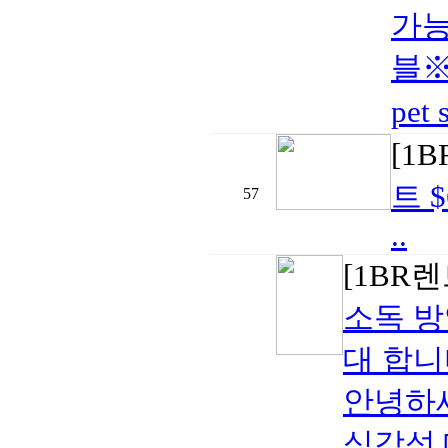
가능
블※
pet
[1
트 $
57
..
[1BR
소독 방
대 합니
안녕하세
심각성 