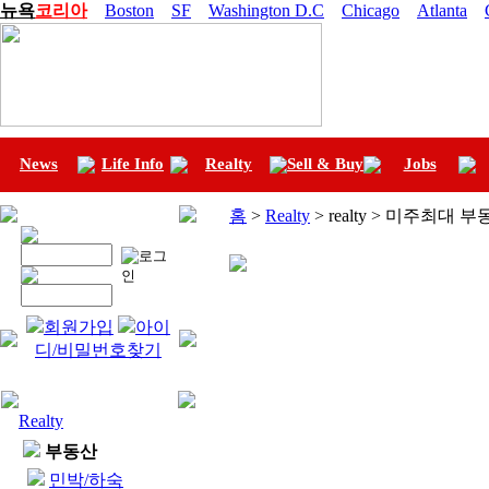
뉴욕
코리아
Boston
SF
Washington D.C
Chicago
Atlanta
News
Life Info
Realty
Sell & Buy
Jobs
홈
>
Realty
> realty > 미주최대 
회원가입
아이
디/비밀번호찾기
Realty
부동산
민박/하숙