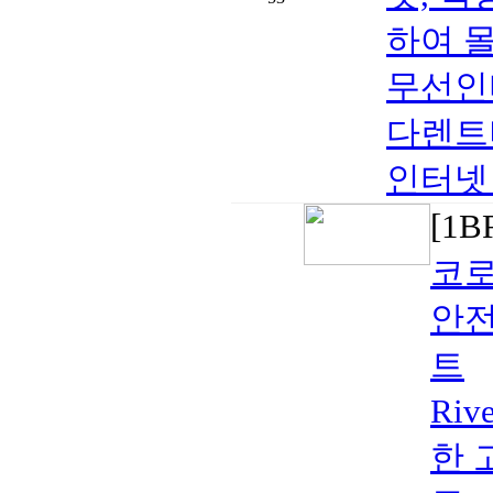
하여 몰
무선인
다렌트비
인터넷 포
[1
코로
안전
트
Riv
한 