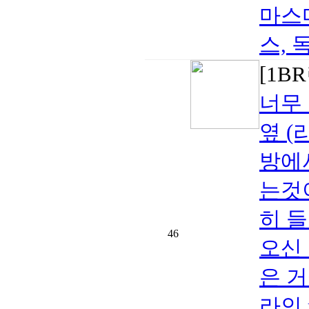
마스
스, 
[1B
너무 
옆 (
방에
는것
히 
46
오신
은 거
라인 r