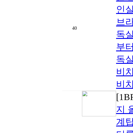
인실
브라
40
독실
부터
독실
비치
비치 
[1
지 
계탑