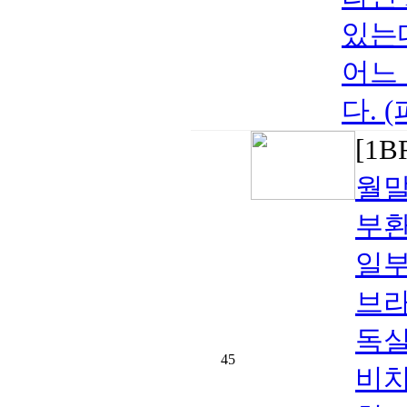
있는
어느
다. 
[1
월말
부환
일부
브라
독실
45
비치