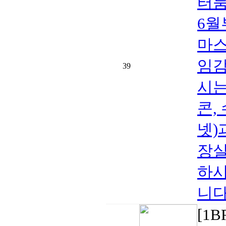
터룸
6월
마스
임감
39
시는
콘,
넷)
장실
하시
니다
[1