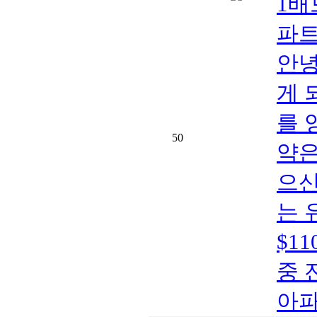
1배드
파트
안녕
게 
를 
50
약은
으신
는 
$1
중 
아파트