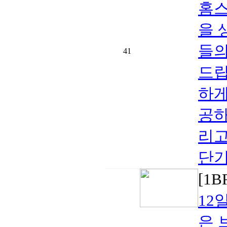
홈스
을 
들의
41
드립
하게
공하
리고
단기
[1
12
은 