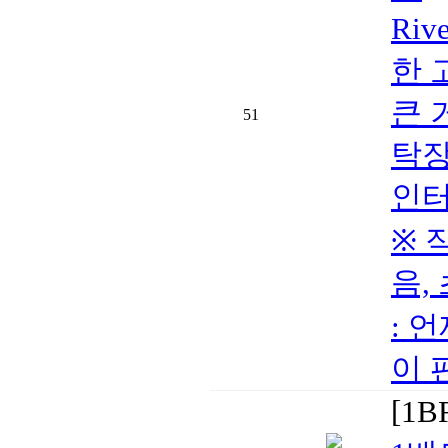
Riv
한 
큰 
51
탁장
인터넷
※ 
음,
: 언
이 
[1