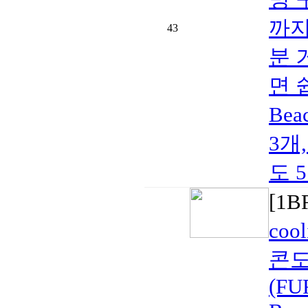
까지
43
분 
면 
Bea
3개
도 
[1
coo
콘도
(FU