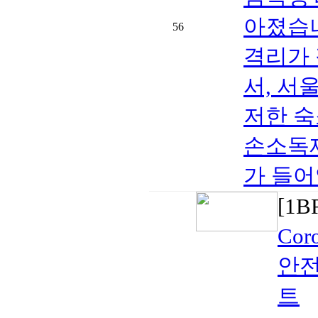
아졌습니
56
격리가 
서, 서
저한 숙
손소독제
가 들어
[1
Co
안전
트