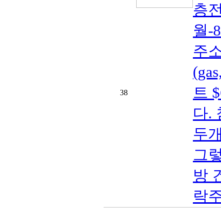
층전
월-
주소:
(ga
트 $
38
다.
두개
그렇
방 
락주세