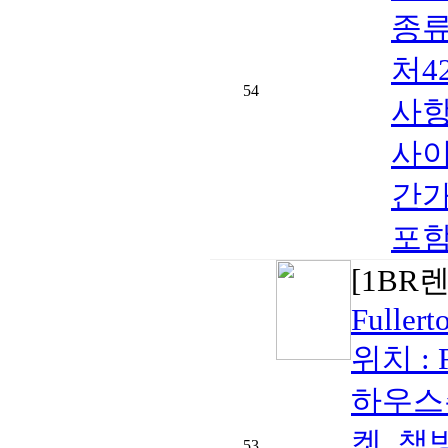
종류
처42
54
사항
사이)
간가
포함
[1BR
Fullert
위치 : F
하우스
켓, 책
53