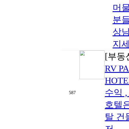
머물
분들
상남
지세
[부동
RV P
HOTE
수익 
587
호텔은
탈 건물
저..