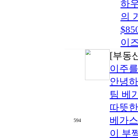
하우
의 
$8
이즈
[부동
이주를
안녕하
팀 베
따뜻한
베가스
594
이 부