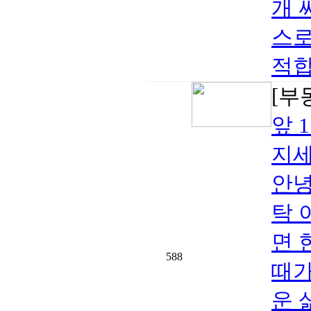
개 
스로
적합
[부
앞 
지세
안녕
탁 
면 
588
때가
운 