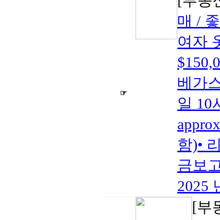
[부동
매 / 
여자 
$150
베가스•
☞
일 10
appro
함)• 
금보고2
2025 
[부