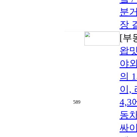
분거
장 
[부
왑밋
야외
의 
이,
4,
589
동차
싸이