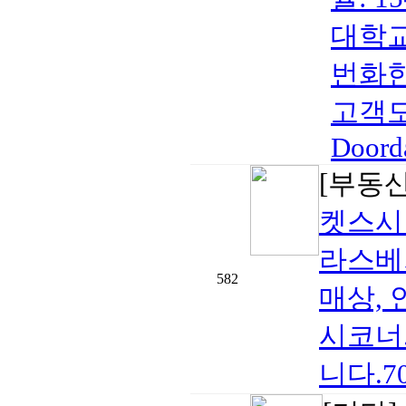
대학교
번화한
고객도
Doorda
[부동
켓스시
라스베
582
매상,
시코너
니다.702