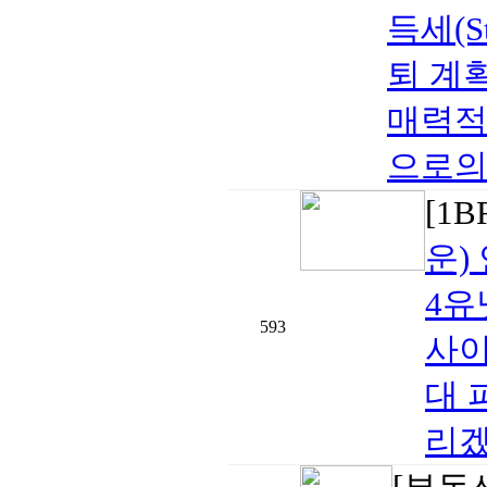
득세(S
퇴 계
매력적
으로의 
[1
운)
4유
593
사이
대 
리겠