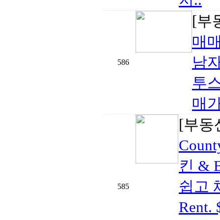
[부
매
남자
586
투스
매가격
[부동
Cou
킨 & 
쉽고 
585
Rent