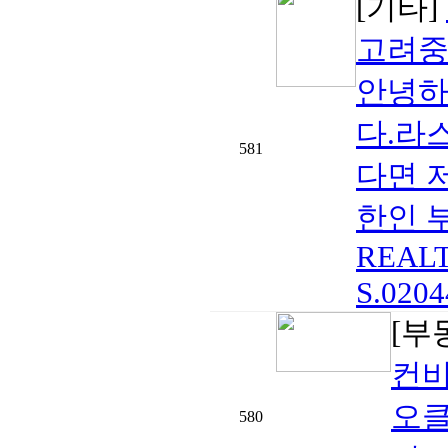
[기타]
고려중
안녕하
다.라
581
다면 
한인 부
REALTO
S.0204
[부
컨비
오
580