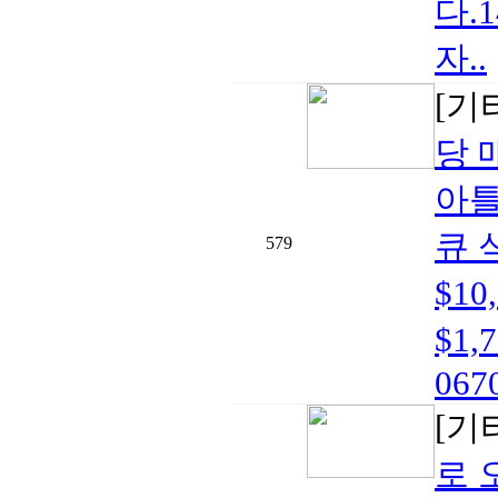
다.
자..
[기
당 
아틀
큐 
579
$1
$1,
0670
[기
로 