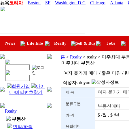
뉴욕
코리아
Boston
SF
Washington D.C
Chicago
Atlanta
News
Life Info
Realty
Sell & Buy
Jobs
홈
>
Realty
> realty > 미주최대 
미주최대 부동산
여자 옷가게 매매 / 좋은 마진 /
작성자:
doyou
회원가입
아이
여자 옷가게 매매
디/비밀번호찾기
제 목
분류구분
부동산매매
Realty
$ /월 , $ /년
가 격
부동산
민박/하숙
유틸리티