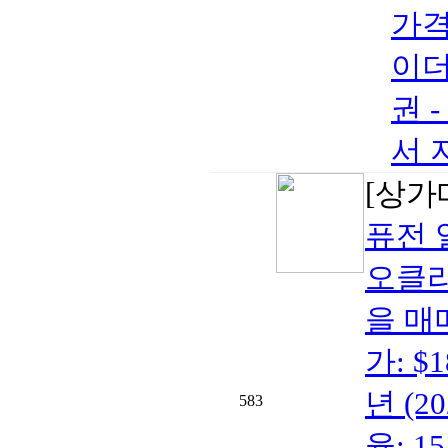
가격:
이더
권 -
서 
[상가
퓨전 
오클라
을 매매
가: $
년 (2
583
율: 