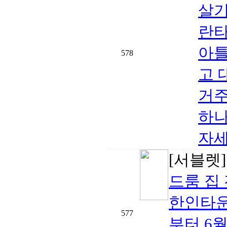
살기
란타
아틀
578
고 
거주
하나
자세
[서블렛
드룸 집
한인타운 
577
부터 6