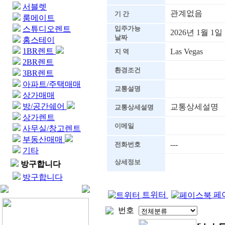
서블렛
관계없음
기 간
룸메이트
스튜디오렌트
입주가능
2026년 1월 1일
날짜
홈스테이
1BR렌트
Las Vegas
지 역
2BR렌트
환경조건
3BR렌트
아파트/주택매매
교통설명
상가매매
방/공간쉐어
교통상세설명
교통상세설명
상가렌트
이메일
사무실/창고렌트
부동산매매
---
전화번호
기타
상세정보
방구합니다
방구합니다
트위터
페
번호