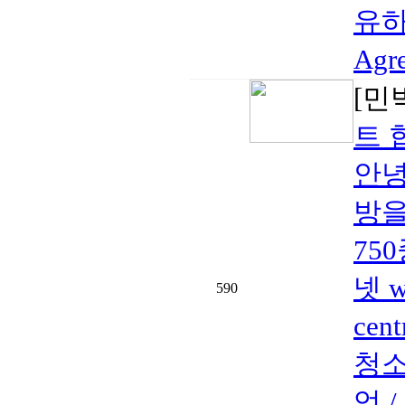
유하기
Agr
[민
트 
안녕
방을
750
넷 w
590
cen
청소
엌 /