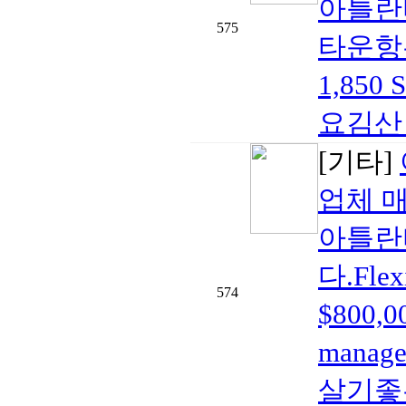
아틀란
575
타운항우
1,85
요김산 부
[기타]
업체 
아틀란
다.Fle
574
$800,
mana
살기좋