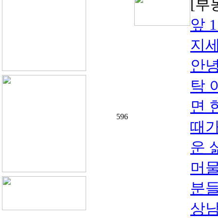
[부
앞 
지세
안녕
탁 
면 
596
때가
운 
머물
분들
상남