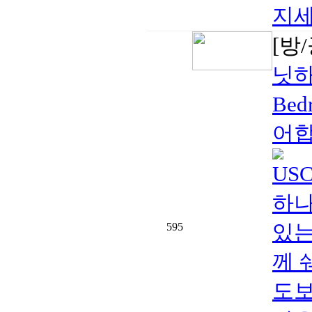
지세
[방
닛하
Bed
어합
US
하나를
있는
595
께 
도보