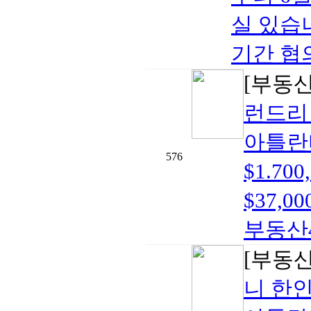
실 있습
기간 협의
[부동
런드리
아틀란
576
$1.7
$37,00
부동산40
[부동
니 한