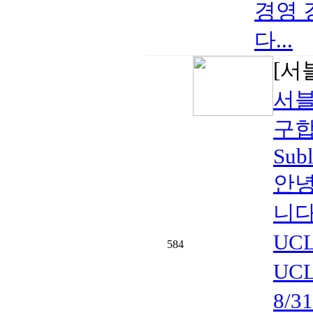
경영 
다...
[서
서블
구합
Subl
안녕
니다
UC
584
UCL
8/3