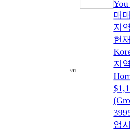
You
매매
지역
현재
Kor
지역(
591
Home
$1
(Gr
399
업시