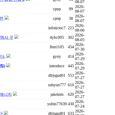
08-07
2026-
cpnp
99
08-07
2026-
 전
cpnp
38
08-07
2026-
infotictoc7
223
08-06
2026-
통역사 구
dybc005
302
08-05
2026-
lhm1105
454
07-30
2026-
다.
gyny
414
07-29
2026-
규직)
introduce
445
07-29
2026-
dlrjsgud01
553
07-27
2026-
suhyun777
610
07-27
2026-
 매니지
jakekim
620
07-27
2026-
yubin77639
430
07-24
2026-
다
dlrjsgud01
633