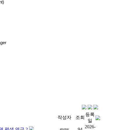
nt)
ager
등록
작성자
조회
일
2026-
면 평생 연금 2
gyny
94