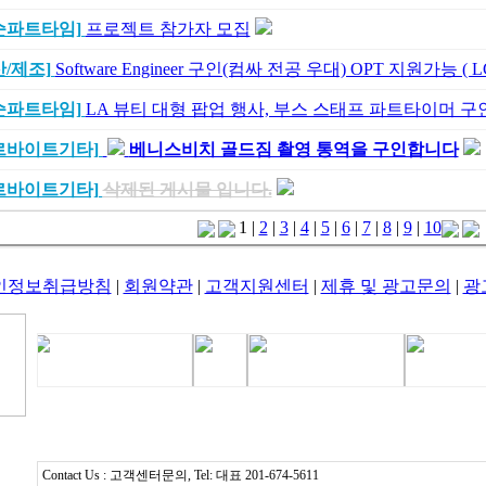
순파트타임]
프로젝트 참가자 모집
산/제조]
Software Engineer 구인(컴싸 전공 우대) OPT 지원가능 ( LG
순파트타임]
LA 뷰티 대형 팝업 행사, 부스 스태프 파트타이머 구인(7
르바이트기타]
베니스비치 골드짐 촬영 통역을 구인합니다
르바이트기타]
삭제된 게시물 입니다.
1
|
2
|
3
|
4
|
5
|
6
|
7
|
8
|
9
|
10
인정보취급방침
|
회원약관
|
고객지원센터
|
제휴 및 광고문의
|
광
Contact Us : 고객센터문의, Tel: 대표 201-674-5611