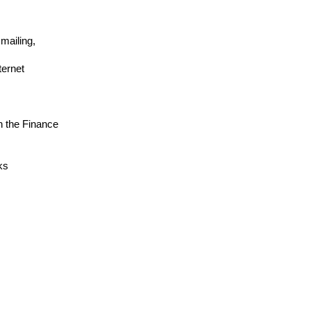
ailing, 
ernet 
 the Finance 
ks