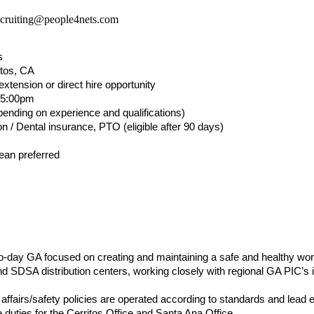
ecruiting@people4nets.com
s
itos, CA
extension or direct hire opportunity
5:00pm  
pending on experience and qualifications)
on / Dental insurance, PTO (eligible after 90 days)
rean preferred
o-day GA focused on creating and maintaining a safe and healthy wor
and SDSA distribution centers, working closely with regional GA PIC’s i
affairs/safety policies are operated according to standards and lea
 duties for the Cerritos Office and Santa Ana Office