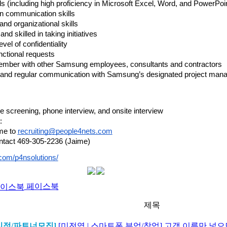
ls (including high proficiency in Microsoft Excel, Word, and PowerPoi
ten communication skills
and organizational skills
and skilled in taking initiatives
level of confidentiality
nctional requests
ember with other Samsung employees, consultants and contractors
s and regular communication with Samsung’s designated project man
 screening, phone interview, and onsite interview
:
e to 
recruiting@people4nets.com
ontact 469-305-2236 (Jaime)
com/p4nsolutions/
페이스북
제목
리점/파트너모집]
[미전역 | 스마트폰 부업/창업] 고객 이름만 넣으