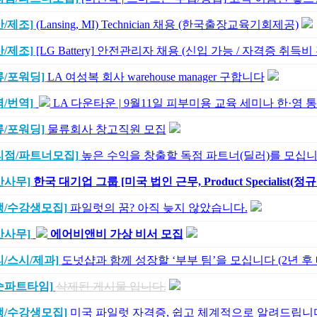
산/제조]
(Lansing, MI) Technician 채용 (한국출장교육기회제공)
산/제조]
[LG Battery] 안전관리자 채용 (신입 가능 / 자격증 취득비
류/포워딩]
LA 여성복 회사 warehouse manager 구합니다
역/번역]
LA 다운타운 | 9월11일 피부미용 교육 세미나 한·영 
류/포워딩]
물류회사 창고직원 모집
리점/파트너모집]
높은 수익을 창출할 독점 파트너(딜러)를 모십니
반사무]
한국 대기업 그룹 [미국 법인 근무, Product Specialist(정
생/수강생모집]
파일럿의 꿈? 아직 늦지 않았습니다.
반사무]
에어비앤비 가상 비서 모집
리/스시/제과]
도넛샵과 함께 성장할 ‘부부 팀’을 모십니다 (2년 후
순파트타임]
삭제된 게시물 입니다.
생/수강생모집]
미국 파일럿 자격증, 쉽고 체계적으로 알려드립니