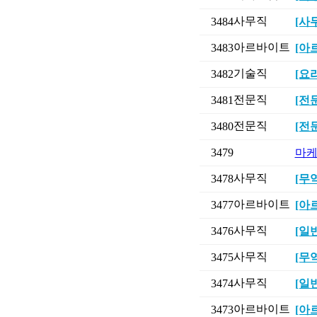
사무직
3484
[사
아르바이트
3483
[아
기술직
3482
[요
전문직
3481
[전
전문직
3480
[전
3479
마케
사무직
3478
[무
아르바이트
3477
[아
사무직
3476
[일
사무직
3475
[무
사무직
3474
[일
아르바이트
3473
[아