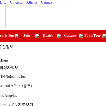
 D.C
Chicago
Atlanta
Canada
ell & Buy
Jobs
Health
Culture
Food/Tour
 구인정보
ffairs
4N Solutions Inc
eneral Affairs (총무)
os Angeles
erritos, CA
지도보기