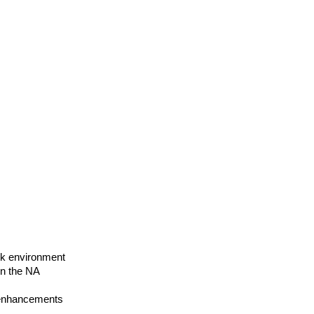
k environment 
n the NA 
d enhancements