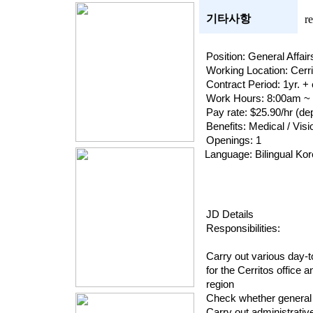
기타사항
r
Position: General Affair
Working Location: Cerr
Contract Period: 1yr. + 
Work Hours: 8:00am ~ 
Pay rate: $25.90/hr (de
Benefits: Medical / Visi
Openings: 1
    Language: Bilingual Ko
JD Details
Responsibilities:
Carry out various day-t
for the Cerritos office 
region
Check whether general 
Carry out administrative