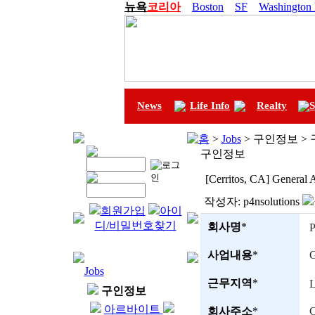
뉴욕
코리아
Boston
SF
Washington
News
Life Info
Realty
S
홈
>
Jobs
> 구인정보 >
구인정보
[Cerritos, CA] General A
작성자:
p4nsolutions
회원가입
아이
디/비밀번호찾기
회사명
*
P
사업내용
*
G
Jobs
근무지역
*
L
구인정보
아르바이트
회사주소
*
C