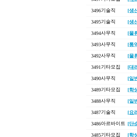
기술직
3496
[생
기술직
3495
[생
사무직
3494
[물
사무직
3493
[통
사무직
3492
[물
기타모집
3491
[대
사무직
3490
[일
기타모집
3489
[학
사무직
3488
[일
기술직
3487
[요
아르바이트
3486
[단
기타모집
3485
[학