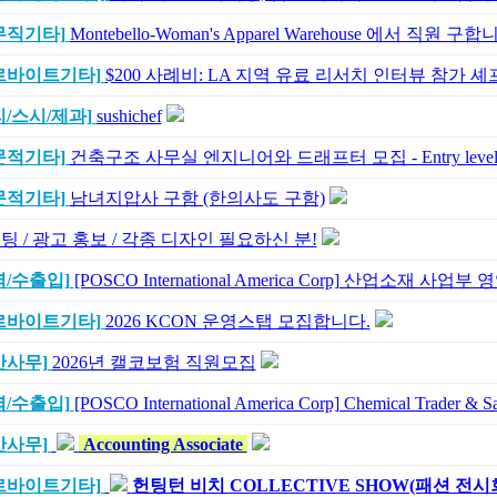
무직기타]
Montebello-Woman's Apparel Warehouse 에서 직원 구합
르바이트기타]
$200 사례비: LA 지역 유료 리서치 인터뷰 참가 셰
리/스시/제과]
sushichef
문적기타]
건축구조 사무실 엔지니어와 드래프터 모집 - Entry level S
문적기타]
남녀지압사 구함 (한의사도 구함)
팅 / 광고 홍보 / 각종 디자인 필요하신 분!
역/수출입]
[POSCO International America Corp] 산업소재 사업부
르바이트기타]
2026 KCON 운영스탭 모집합니다.
반사무]
2026년 캘코보험 직원모집
역/수출입]
[POSCO International America Corp] Chemical Trader & Sa
반사무]
Accounting Associate
르바이트기타]
헌팅턴 비치 COLLECTIVE SHOW(패션 전시회