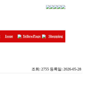
Issue
YellowPage
Shopping
조회:
2755
등록일:
2026-05-28