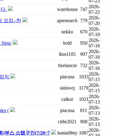
07-23
2026-
니다.
warehouse
747
07-22
2026-
프 모집--한
apresearch
779
07-20
2026-
nekko
670
07-19
2026-
truc
bold
950
07-16
2026-
lhm1105
997
07-16
2026-
freelancer
732
07-16
2026-
 영업직
piacusa
1033
07-15
2026-
sinlovej
1179
07-15
2026-
calkor
1021
07-13
2026-
les (
piacusa
811
07-13
2026-
ctrhr2021
908
07-13
2026-
)부스 스탭구인(7/20~7
hania08ny
1087
07-10