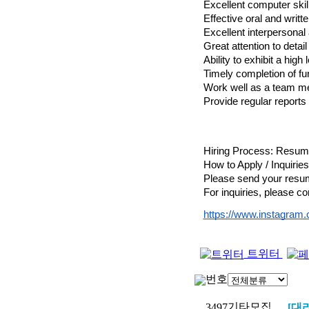
Excellent computer skil
Effective oral and writ
Excellent interpersonal 
Great attention to detail 
Ability to exhibit a high 
Timely completion of fu
Work well as a team m
Provide regular report
Hiring Process: Resume
How to Apply / Inquiries
Please send your resum
For inquiries, please c
https://www.instagram.
트위터
번호
기타모집
3497
[대