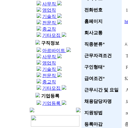
사무직
전화번호
영업직
1
기술직
홈페이지
ht
전문직
종교직
회사교통
기타모집
구직정보
직종분류
*
아르바이트
근무자격조건
T
사무직
영업직
구인형태
*
F
기술직
전문직
급여조건
*
$
종교직
기타모집
근무시간 및 요일
A
기업등록
채용담당자명
J
기업등록
지원방법
r
등록마감