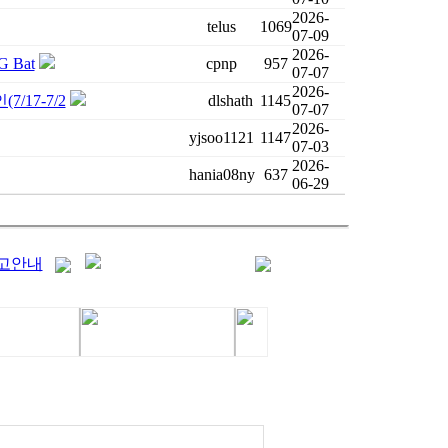
2026-
telus
1069
07-09
2026-
 Bat
cpnp
957
07-07
2026-
/17-7/2
dlshath
1145
07-07
2026-
yjsoo1121
1147
07-03
2026-
hania08ny
637
06-29
고안내