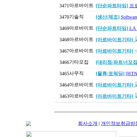
아르바이트
3471
[단순파트타임]
프
기술직
3470
[생산/제조]
Softw
아르바이트
3469
[단순파트타임]
LA
아르바이트
3468
[아르바이트기타]
아르바이트
3467
[아르바이트기타]
기타모집
3466
[대리점/파트너모집
사무직
3465
[물류/포워딩]
[HT
아르바이트
3464
[아르바이트기타]
아르바이트
3463
[아르바이트기타]
회사소개
|
개인정보취급방