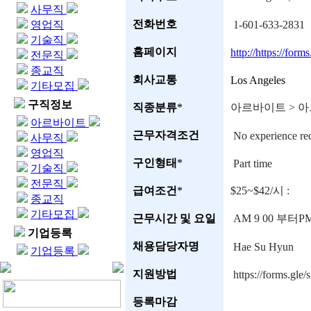
사무직
전화번호
영업직
1-601-633-2831
기술직
홈페이지
http://https://f
전문직
종교직
회사교통
Los Angeles
기타모집
구직정보
직종분류
*
아르바이트 > 
아르바이트
근무자격조건
No experience re
사무직
영업직
구인형태
*
Part time
기술직
전문직
급여조건
*
$25~$42/시 :
종교직
기타모집
근무시간 및 요일
AM 9 00 부터P
기업등록
채용담당자명
Hae Su Hyun
기업등록
지원방법
https://forms.g
등록마감