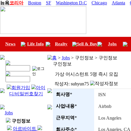
뉴욕
코리아
Boston
SF
Washington D.C
Chicago
Atlanta
News
Life Info
Realty
Sell & Buy
Jobs
홈
>
Jobs
> 구인정보 > 구인정보
구인정보
가상 어시스턴트 5명 즉시 모집
작성자:
suhyun75
회원가입
아이
디/비밀번호찾기
회사명
*
ISN
사업내용
*
Airbnb
Jobs
근무지역
*
Los Angeles
구인정보
아르바이트
회사주소
*
Los Angeles, CA