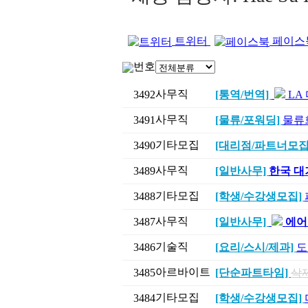
트위터
페이스
번호
사무직
3492
[통역/번역]
LA
사무직
3491
[물류/포워딩]
물류
기타모집
3490
[대리점/파트너모집
사무직
3489
[일반사무]
한국 대기
기타모집
3488
[학생/수강생모집]
사무직
3487
[일반사무]
에어
기술직
3486
[요리/스시/제과]
도
아르바이트
3485
[단순파트타임]
삭
기타모집
3484
[학생/수강생모집]