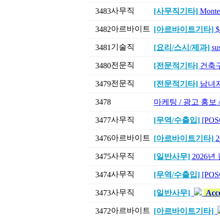
사무직
3483
[사무직기타]
Mont
아르바이트
3482
[아르바이트기타]
기술직
3481
[요리/스시/제과]
su
전문직
3480
[전문적기타]
건축구조
전문직
3479
[전문적기타]
남녀지
3478
마케팅 / 광고 홍보
사무직
3477
[무역/수출입]
[POS
아르바이트
3476
[아르바이트기타]
사무직
3475
[일반사무]
2026
사무직
3474
[무역/수출입]
[POSC
사무직
3473
[일반사무]
Acco
아르바이트
3472
[아르바이트기타]