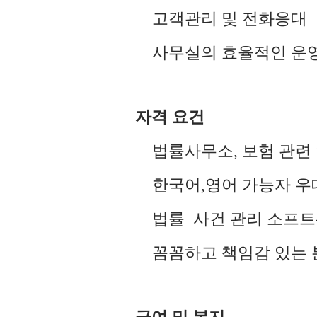
고객관리
및
전화응대
사무실의
효율적인
운
자격
요건
법률사무소
,
보험
관련
한국어
,
영어
가능자
우
법률
사건
관리
소프트
꼼꼼하고
책임감
있는