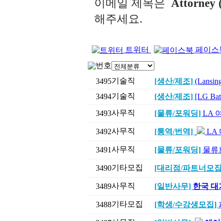
이메일
제목은
Attorney (
해주세요
.
트위터
페이스
번호
기술직
3495
[생산/제조]
(Lans
기술직
3494
[생산/제조]
[LG B
사무직
3493
[물류/포워딩]
LA 
사무직
3492
[통역/번역]
LA
사무직
3491
[물류/포워딩]
물류
기타모집
3490
[대리점/파트너모집
사무직
3489
[일반사무]
한국 대기
기타모집
3488
[학생/수강생모집]