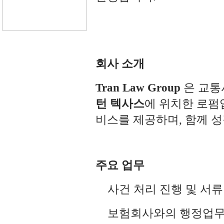
회사
소개
Tran Law Group
은
교통
턴
텍사스
에
위치한
로펌
비스를
제공하며
,
함께
성
주요
업무
사건
처리
진행
및
서류
보험회사와의
행정업