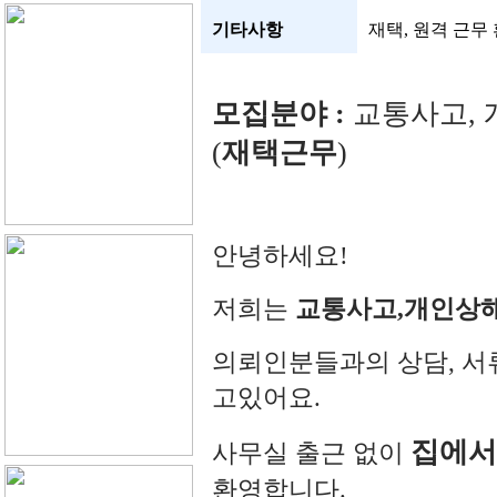
기타사항
재택, 원격 근무
모집분야
:
교통사고
,
(
재택근무
)
안녕하세요
!
저희는
교통사고
,
개인상
의뢰인분들과의
상담
,
서
고있어요
.
집에서
사무실
출근
없이
환영합니다
.