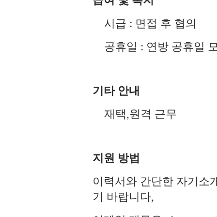
급여
및
복지
시급
:
면접
후
협의
공휴일
:
연방
공휴일
기타
안내
재택
,
원격
근무
지원
방법
이력서와
간단한
자기소
기
바랍니다
,