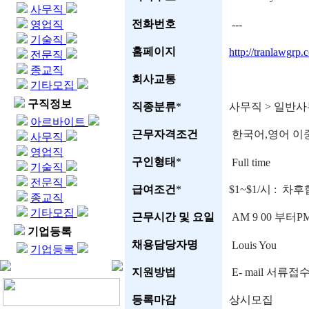
사무직
전화번호
영업직
---
기술직
홈페이지
http://tranlawgrp.
전문직
종교직
회사교통
기타모집
구직정보
직종분류
*
사무직 > 일반
아르바이트
근무자격조건
한국어,영어 이
사무직
영업직
구인형태
*
Full time
기술직
전문직
급여조건
*
$1~$1/시 : 차
종교직
기타모집
근무시간 및 요일
AM 9 00 부터P
기업등록
채용담당자명
Louis You
기업등록
지원방법
E- mail 서류접
등록마감
상시모집