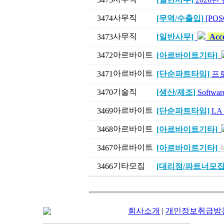
사무직
3474
[무역/수출입]
[POSC
사무직
3473
[일반사무]
Acco
아르바이트
3472
[아르바이트기타]
아르바이트
3471
[단순파트타임]
프
기술직
3470
[생산/제조]
Softw
아르바이트
3469
[단순파트타임]
LA
아르바이트
3468
[아르바이트기타]
아르바이트
3467
[아르바이트기타]
기타모집
3466
[대리점/파트너모집
회사소개
|
개인정보취급방