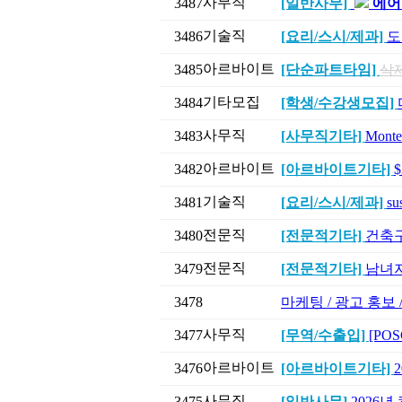
사무직
3487
[일반사무]
에어
기술직
3486
[요리/스시/제과]
도
아르바이트
3485
[단순파트타임]
삭
기타모집
3484
[학생/수강생모집]
사무직
3483
[사무직기타]
Mont
아르바이트
3482
[아르바이트기타]
기술직
3481
[요리/스시/제과]
su
전문직
3480
[전문적기타]
건축구조
전문직
3479
[전문적기타]
남녀지
3478
마케팅 / 광고 홍보
사무직
3477
[무역/수출입]
[POS
아르바이트
3476
[아르바이트기타]
사무직
3475
[일반사무]
2026