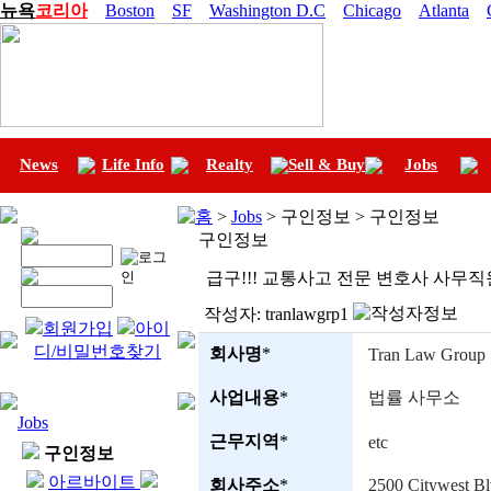
뉴욕
코리아
Boston
SF
Washington D.C
Chicago
Atlanta
News
Life Info
Realty
Sell & Buy
Jobs
홈
>
Jobs
> 구인정보 > 구인정보
구인정보
급구!!! 교통사고 전문 변호사 사무직원
작성자:
tranlawgrp1
회원가입
아이
디/비밀번호찾기
회사명
*
Tran Law Group
사업내용
*
법률 사무소
Jobs
근무지역
*
etc
구인정보
아르바이트
회사주소
*
2500 Citywest Bl