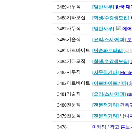
사무직
3489
[일반사무]
한국 대기
기타모집
3488
[학생/수강생모집]
사무직
3487
[일반사무]
에어
기술직
3486
[요리/스시/제과]
도
아르바이트
3485
[단순파트타임]
삭
기타모집
3484
[학생/수강생모집]
사무직
3483
[사무직기타]
Mont
아르바이트
3482
[아르바이트기타]
기술직
3481
[요리/스시/제과]
su
전문직
3480
[전문적기타]
건축구조
전문직
3479
[전문적기타]
남녀지
3478
마케팅 / 광고 홍보