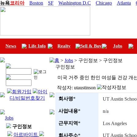
뉴욕
코리아
Boston
SF
Washington D.C
Chicago
Atlanta
News
Life Info
Realty
Sell & Buy
Jobs
홈
>
Jobs
> 구인정보 > 구인정보
구인정보
미국 거주 중인 한인 여성들 건강 개선 
작성자:
utaustinson
회원가입
아이
디/비밀번호찾기
회사명
*
UT Austin School
사업내용
*
n/a
Jobs
근무지역
*
Los Angeles
구인정보
아르바이트
회사주소
*
UT Austin School