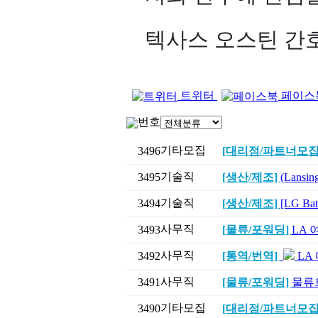
텍사스 오스틴 간호대
트위터
페이스
번호
기타모집
3496
[대리점/파트너모집
기술직
3495
[생산/제조]
(Lans
기술직
3494
[생산/제조]
[LG B
사무직
3493
[물류/포워딩]
LA 
사무직
3492
[통역/번역]
LA
사무직
3491
[물류/포워딩]
물류
기타모집
3490
[대리점/파트너모집