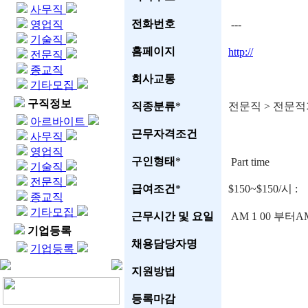
사무직
전화번호
영업직
---
기술직
홈페이지
http://
전문직
종교직
회사교통
기타모집
구직정보
직종분류
*
전문직 > 전문
아르바이트
근무자격조건
사무직
영업직
구인형태
*
Part time
기술직
전문직
급여조건
*
$150~$150/시 :
종교직
기타모집
근무시간 및 요일
AM 1 00 부터A
기업등록
채용담당자명
기업등록
지원방법
등록마감