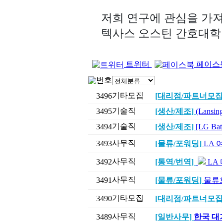
저희 연구에 관심을 가
텍사스 오스틴 간호대학 |
트위터
페이스
번호
기타모집
3496
[대리점/파트너모집
기술직
3495
[생산/제조]
(Lans
기술직
3494
[생산/제조]
[LG B
사무직
3493
[물류/포워딩]
LA 
사무직
3492
[통역/번역]
LA
사무직
3491
[물류/포워딩]
물류
기타모집
3490
[대리점/파트너모집
사무직
3489
[일반사무]
한국 대기