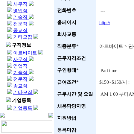
사무직
전화번호
영업직
---
기술직
홈페이지
http://
전문직
종교직
회사교통
기타모집
구직정보
직종분류
*
아르바이트 > 
아르바이트
근무자격조건
사무직
영업직
구인형태
*
Part time
기술직
전문직
급여조건
*
$150~$150/시 :
종교직
기타모집
근무시간 및 요일
AM 1 00 부터A
기업등록
채용담당자명
기업등록
지원방법
등록마감