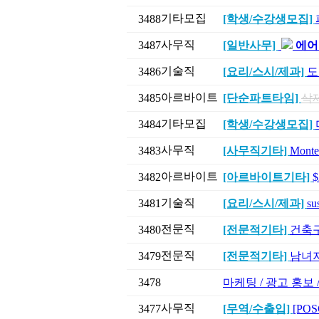
기타모집
3488
[학생/수강생모집]
사무직
3487
[일반사무]
에어
기술직
3486
[요리/스시/제과]
도
아르바이트
3485
[단순파트타임]
삭
기타모집
3484
[학생/수강생모집]
사무직
3483
[사무직기타]
Mont
아르바이트
3482
[아르바이트기타]
기술직
3481
[요리/스시/제과]
su
전문직
3480
[전문적기타]
건축구조
전문직
3479
[전문적기타]
남녀지
3478
마케팅 / 광고 홍보
사무직
3477
[무역/수출입]
[POS