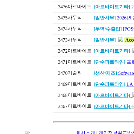
아르바이트
3476
[아르바이트기타]
사무직
3475
[일반사무]
2026
사무직
3474
[무역/수출입]
[POSC
사무직
3473
[일반사무]
Acco
아르바이트
3472
[아르바이트기타]
아르바이트
3471
[단순파트타임]
프
기술직
3470
[생산/제조]
Softw
아르바이트
3469
[단순파트타임]
LA
아르바이트
3468
[아르바이트기타]
아르바이트
3467
[아르바이트기타]
회사소개
|
개인정보취급방