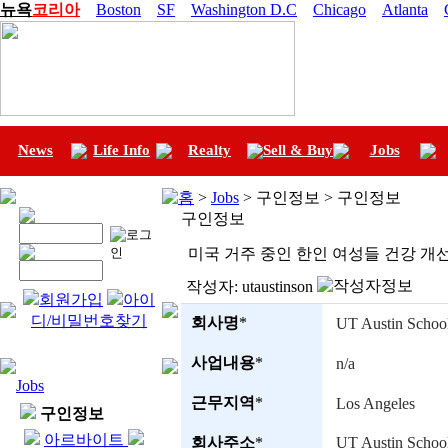
뉴욕
코리아
Boston
SF
Washington D.C
Chicago
Atlanta
News
Life Info
Realty
Sell & Buy
Jobs
홈
>
Jobs
> 구인정보 > 구인정보
구인정보
미국 거주 중인 한인 여성들 건강 개선 
작성자:
utaustinson
회원가입
아이
디/비밀번호찾기
회사명
*
UT Austin School
사업내용
*
n/a
Jobs
근무지역
*
Los Angeles
구인정보
아르바이트
회사주소
*
UT Austin School