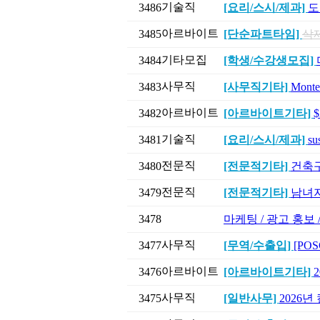
기술직
3486
[요리/스시/제과]
도
아르바이트
3485
[단순파트타임]
삭
기타모집
3484
[학생/수강생모집]
사무직
3483
[사무직기타]
Mont
아르바이트
3482
[아르바이트기타]
기술직
3481
[요리/스시/제과]
su
전문직
3480
[전문적기타]
건축구조
전문직
3479
[전문적기타]
남녀지
3478
마케팅 / 광고 홍보
사무직
3477
[무역/수출입]
[POS
아르바이트
3476
[아르바이트기타]
사무직
3475
[일반사무]
2026