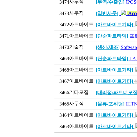
사무직
3474
[무역/수출입]
[POSC
사무직
3473
[일반사무]
Acco
아르바이트
3472
[아르바이트기타]
아르바이트
3471
[단순파트타임]
프
기술직
3470
[생산/제조]
Softw
아르바이트
3469
[단순파트타임]
LA
아르바이트
3468
[아르바이트기타]
아르바이트
3467
[아르바이트기타]
기타모집
3466
[대리점/파트너모집
사무직
3465
[물류/포워딩]
[HT
아르바이트
3464
[아르바이트기타]
아르바이트
3463
[아르바이트기타]