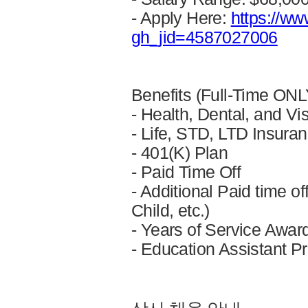
- Apply Here:
https://ww
gh_jid=4587027006
Benefits (Full-Time ONL
- Health, Dental, and V
- Life, STD, LTD Insura
- 401(K) Plan
- Paid Time Off
- Additional Paid time o
Child, etc.)
- Years of Service Awar
- Education Assistant Pr