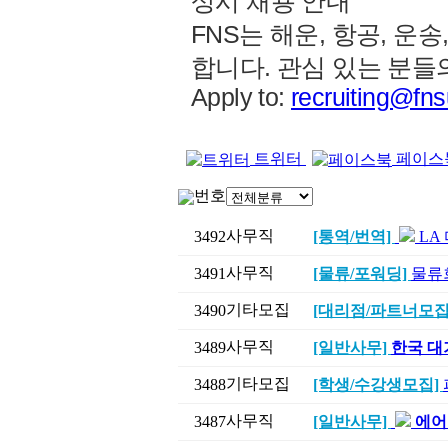
상시 채용 안내
FNS는 해운, 항공, 운
합니다. 관심 있는 분들
Apply to:
recruiting@fn
트위터
페이스
번호
사무직
3492
[통역/번역]
LA
사무직
3491
[물류/포워딩]
물류
기타모집
3490
[대리점/파트너모집
사무직
3489
[일반사무]
한국 대기
기타모집
3488
[학생/수강생모집]
사무직
3487
[일반사무]
에어