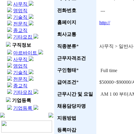
사무직
전화번호
영업직
---
기술직
홈페이지
http://
전문직
종교직
회사교통
기타모집
구직정보
직종분류
*
사무직 > 일반
아르바이트
근무자격조건
사무직
영업직
구인형태
*
Full time
기술직
전문직
급여조건
*
$50000~$9000
종교직
기타모집
근무시간 및 요일
AM 1 00 부터A
기업등록
채용담당자명
기업등록
지원방법
등록마감