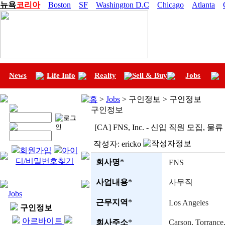
뉴욕
코리아
Boston
SF
Washington D.C
Chicago
Atlanta
News
Life Info
Realty
Sell & Buy
Jobs
홈
>
Jobs
> 구인정보 > 구인정보
구인정보
[CA] FNS, Inc. - 신입 직원 모집, 
작성자:
ericko
회원가입
아이
디/비밀번호찾기
회사명
*
FNS
사업내용
*
사무직
Jobs
근무지역
*
Los Angeles
구인정보
아르바이트
회사주소
*
Carson, Torrance