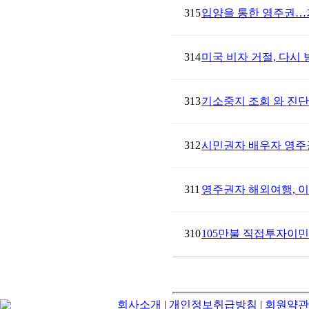
315
입양을 통한 영주권…
314
미국 비자 거절, 다시 
313
기소중지 조회 와 진단
312
시민권자 배우자 영주
311
영주권자 해외여행, 이
310
105만불 직접투자이민(E
회사소개
|
개인정보취급방침
|
회원약