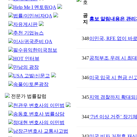
호
Help Me I 멘토링QA
공
법률/이민/비자QA
홍보 알림내용은 관리
지
자유게시판
추천 기업뉴스
348
이민국, RFE 없이 바
이사/귀국준비 QA
필수유익한미국정보
347
공적부조 우려 시 최대
HOT 인터뷰
만남의 광장
USA 고발/신문고
346
미국 입국 시 현금 신고
속풀이/토론광장
전문가 법률칼럼
345
지역 경찰까지 확대되는
천관우 변호사의 이민법
송동호 변호사 법률상담
344
‘7년 이상 거주’ 장
정대현 변호사의 이민법
남장근변호사 교통사고법
343
미국 비자 거절후 재