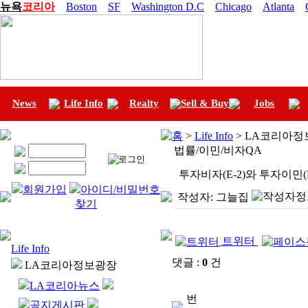
뉴욕
코리아
Boston
SF
Washington D.C
Chicago
Atlanta
News
Life Info
Realty
Sell & Buy
Jobs
홈
>
Life Info
> LA코리아정
법률/이민/비자QA
투자비자(E-2)와 투자이민(
회원가입
아이디/비밀번호
작성자:
그늘집
찾기
트위터
Life Info
댓글 :
0
건
LA코리아정보광장
LA코리아뉴스
번
공지게시판