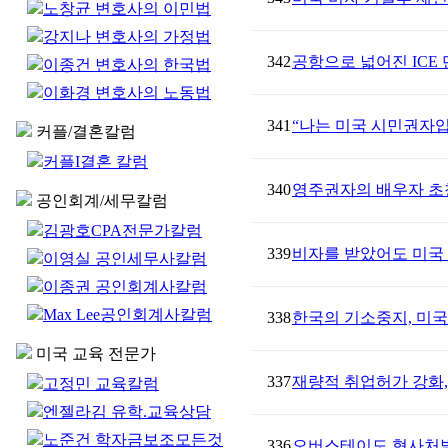
노창균 변호사의 이민법
강지나 변호사의 가정법
342
공항으로 넓어진 ICE
이종건 변호사의 한국법
이화경 변호사의 노동법
341
“나는 미국 시민권자입
커플/결혼칼럼
커플I결혼 칼럼
340
영주권자의 배우자 초청
공인회계/세무칼럼
김광호CPA전문가칼럼
339
비자를 받았어도 미국
이영실 공인세무사칼럼
이종권 공인회계사칼럼
Max Lee공인회계사칼럼
338
한국의 기소중지, 미국
미국 교육 전문가
337
재량적 취업허가 강화,
고정민 교육칼럼
엔젤라김 유학.교육상담
노준건 학자금보조모든것
336
오버스테이도 형사처벌