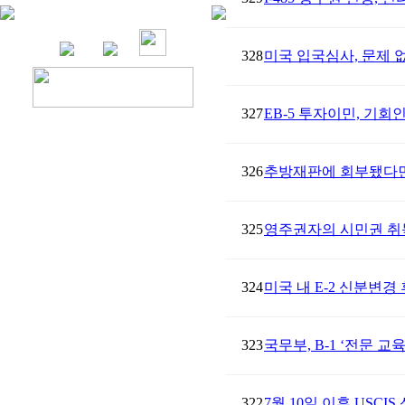
328
미국 입국심사, 문제 
327
EB-5 투자이민, 기
326
추방재판에 회부됐다면
325
영주권자의 시민권 취득
324
미국 내 E-2 신분변
323
국무부, B-1 ‘전문 
322
7월 10일 이후 USCI