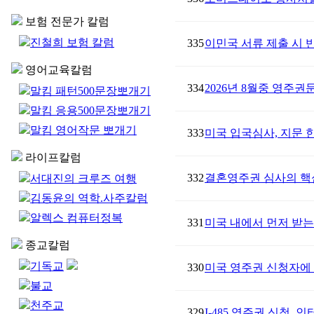
보험 전문가 칼럼
진철희 보험 칼럼
335
이민국 서류 제출 시 
영어교육칼럼
334
2026년 8월중 영주권
말킴 패턴500문장뽀개기
말킴 응용500문장뽀개기
말킴 영어작문 뽀개기
333
미국 입국심사, 지문 
라이프칼럼
332
결혼영주권 심사의 핵
서대진의 크루즈 여행
김동윤의 역학.사주칼럼
알렉스 컴퓨터정복
331
미국 내에서 먼저 받는 
종교칼럼
기독교
330
미국 영주권 신청자에 
불교
천주교
329
I-485 영주권 신청,