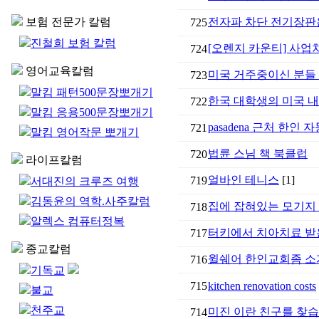
보험 전문가 칼럼
전자파 차단 전기장판
725
진철희 보험 칼럼
[오렌지 카운티] 사업
724
영어교육칼럼
미국 거주중이신 분들
723
말킴 패턴500문장뽀개기
한국 대학생의 미국 내
722
말킴 응용500문장뽀개기
pasadena 근처 한
721
말킴 영어작문 뽀개기
법륜 스님 책 북클럽
720
라이프칼럼
얼바인 테니스
[1]
719
서대진의 크루즈 여행
김동윤의 역학.사주칼럼
집에 잡혀있는 모기지 
718
알렉스 컴퓨터정복
터키에서 치아치료 받은
717
종교칼럼
윌쉐어 한인교회좀 
716
기독교
715
kitchen renovation costs
불교
천주교
미진 이란 친구를 찾
714