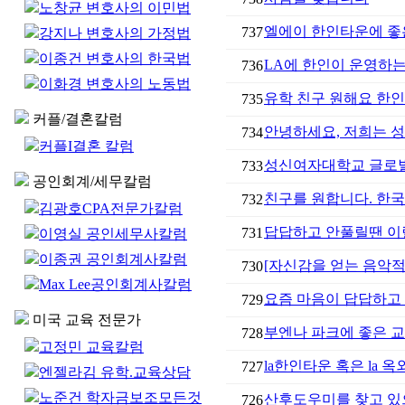
노창균 변호사의 이민법
엘에이 한인타운에 좋
737
강지나 변호사의 가정법
이종건 변호사의 한국법
LA에 한인이 운영하는
736
이화경 변호사의 노동법
유학 친구 원해요 한
735
커플/결혼칼럼
안녕하세요, 저희는 성균
734
커플I결혼 칼럼
성신여자대학교 글로벌
733
공인회계/세무칼럼
친구를 원합니다. 한
732
김광호CPA전문가칼럼
답답하고 안풀릴땐 이럴
731
이영실 공인세무사칼럼
이종권 공인회계사칼럼
[자신감을 얻는 음악적 기회]
730
Max Lee공인회계사칼럼
요즘 마음이 답답하고 
729
미국 교육 전문가
부엔나 파크에 좋은 
728
고정민 교육칼럼
la한인타운 혹은 la
727
엔젤라김 유학.교육상담
노준건 학자금보조모든것
산후도우미를 찾고 있
726