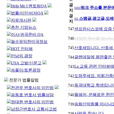
공
Help Me I 멘토링QA
:::::링크 주소를 
지
법률/이민/비자QA
공
::: 스팸글,광고글,도
자유게시판
지
추천 기업뉴스
747
샌프란시스코에 요즘 
이사/귀국준비 QA
746
삭제된 게시물 입니다.
필수유익한미국정보
745
산호세입니다. 산호세
HOT 인터뷰
만남의 광장
글렌데일에 평판좋은
744
USA 고발/신문고
La 교육 관련 인터
743
속풀이/토론광장
도와주세요. 저희가족
742
전문가 법률칼럼
동국대학교 학생입니다
741
천관우 변호사의 이민법
윌쉐어, 은혜로운 한
송동호 변호사 법률상담
740
정대현 변호사의 이민법
송화산악회를 아시나
739
남장근변호사 교통사고법
사람을 찾습니다
738