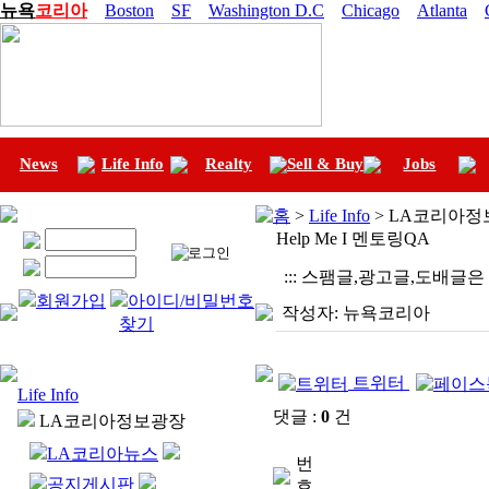
뉴욕
코리아
Boston
SF
Washington D.C
Chicago
Atlanta
News
Life Info
Realty
Sell & Buy
Jobs
홈
>
Life Info
> LA코리아정보광
Help Me I 멘토링QA
::: 스팸글,광고글,도배글은
회원가입
아이디/비밀번호
작성자:
뉴욕코리아
찾기
트위터
Life Info
댓글 :
0
건
LA코리아정보광장
LA코리아뉴스
번
공지게시판
호