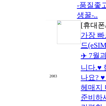
-품질좋
생꿀-..
[휴대폰/
가장 빠
드(eSIM
✈️ 7
니다.♥
나요? 
2083
헤매지 
준비하세