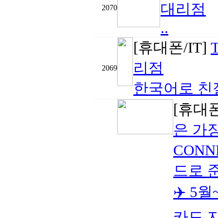
대리점
2070
..
[휴대폰/IT]
리점
2069
한국어로 친절
[휴대폰
은 가
CONN
드로 
✈️ 5
카드 