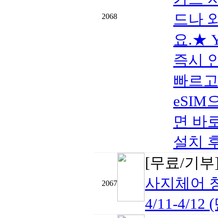
드나 
2068
요.★ 
즉시 
빠르고
eSIM
면 바로
설치 후 
[무료/기부
사지체어 
2067
4/11-4/12 