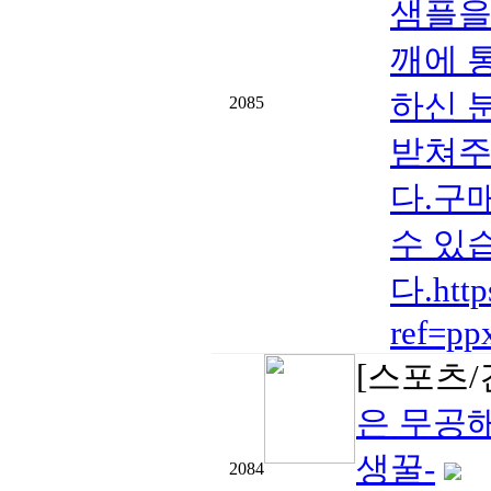
샘플을
깨에 
하신 
2085
받쳐주
다.구
수 있
다.htt
ref=pp
[스포츠/
은 무공
생꿀-
2084