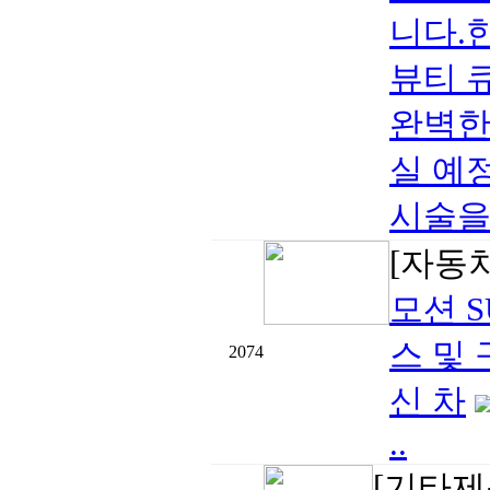
니다.
뷰티 큐
완벽한
실 예
시술을 
[자동
모션 S
스 및 
2074
신 차
..
[기타제