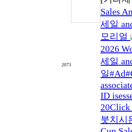
Sales
세일 and
모리얼
2026 W
세일 and
2073
일#Ad#C
associat
ID isess
20Click
붓치시든
Cup Sal