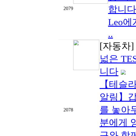
합니다
2079
Leo
..
[자동차
넓은 TE
니다
【테슬라 
알림】갑
를 놓아
2078
분에게 
구와 함께