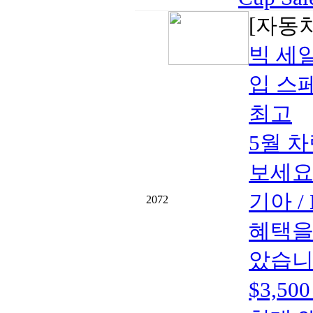
[자동
빅 세일
입 스페
최고
5월 
보세요
기아 
2072
혜택을
았습니다.
$3,5