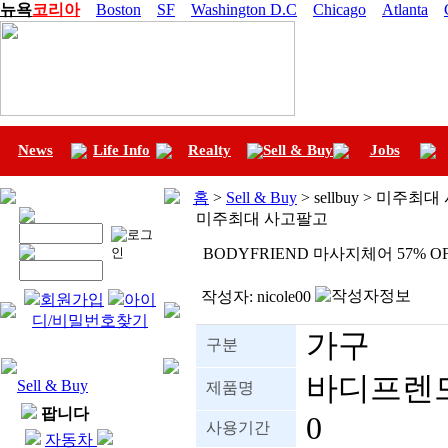
뉴욕
코리아
Boston
SF
Washington D.C
Chicago
Atlanta
News
Life Info
Realty
Sell & Buy
Jobs
홈
>
Sell & Buy
> sellbuy > 미주최
미주최대 사고팔고
BODYFRIEND 마사지체어 57% O
작성자:
nicole00
회원가입
아이
디/비밀번호찾기
가구
구분
바디프렌
Sell & Buy
제품명
팝니다
0
사용기간
자동차