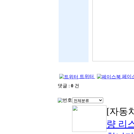
트위터
페이
댓글 :
0
건
번호
[자동
량 리