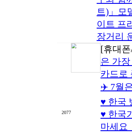
트)」모델
이트 프
장거리 
[휴대폰/
은 가장
카드로
✈️ 7
♥ 한국
♥ 한국
2077
마세요 