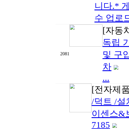
니다.* 
수 업로드
[자동
독립 기
및 구입
2081
차
...
[전자제품
/덕트 /
이센스&보험
7185