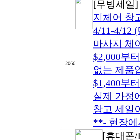
[무빙세일
지체어 창
4/11-4/
마사지 체어- 
$2,000
2066
없는 제품입
$1,400부
실제 가정에
창고 세일이
**- 현장에
[휴대폰/I