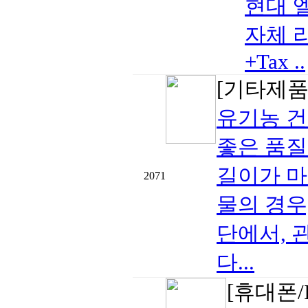
현대 엘라
자체 리
+Tax ..
[기타제품
유기농 
좋은 품질
길이가 마
2071
물의 경우
단에서, 
다...
[휴대폰/