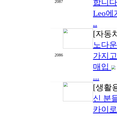
합니다
2087
Leo
..
[자동
노다운 
가지고
2086
매입
...
[생활
신 분
카이로