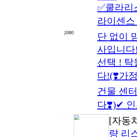
✅쿨라리스
라이센스 
2080
단 없이 
사입니다!
선택 ! 
다!(❣️가
건물 센터
다❣️)✔ 인
[자동
량 리