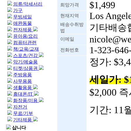
$1,499
의류/악세서리
희망가격
가구
Los Angel
현재지역
무빙세일
애완동물
배송수취방
기타배송
전자제품
법
유아용/요리
nicole@we
이메일
컴퓨터관련
1-323-646
책/교육/교재
전화번호
스포츠/건강
정가:
$3,4
악기/예술품
티켓/상품권
주방용품
세일가:
$
사무용품
생활용품
$2,000 
휴대폰/IT
화장품/미용
자전거
기간:
11월
무료/기부
기타제품
삽니다