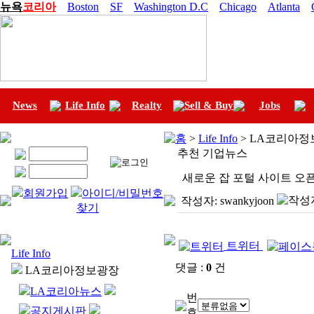
뉴욕
코리아
Boston
SF
Washington D.C
Chicago
Atlanta
News
Life Info
Realty
Sell & Buy
Jobs
홈
>
Life Info
> LA코리아정
추천 기업뉴스
새로운 잡 포털 사이트 오픈 안내
회원가입
아이디/비밀번호
작성자:
swankyjoon
찾기
트위터
Life Info
댓글 :
0
건
LA코리아정보광장
LA코리아뉴스
번
공지게시판
호