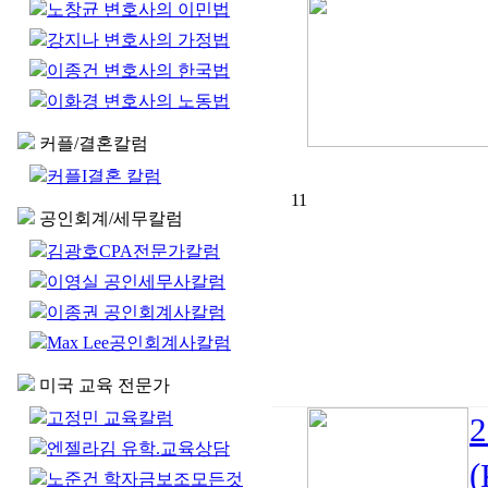
노창균 변호사의 이민법
강지나 변호사의 가정법
이종건 변호사의 한국법
이화경 변호사의 노동법
커플/결혼칼럼
커플I결혼 칼럼
11
공인회계/세무칼럼
김광호CPA전문가칼럼
이영실 공인세무사칼럼
이종권 공인회계사칼럼
Max Lee공인회계사칼럼
미국 교육 전문가
고정민 교육칼럼
엔젤라김 유학.교육상담
노준건 학자금보조모든것