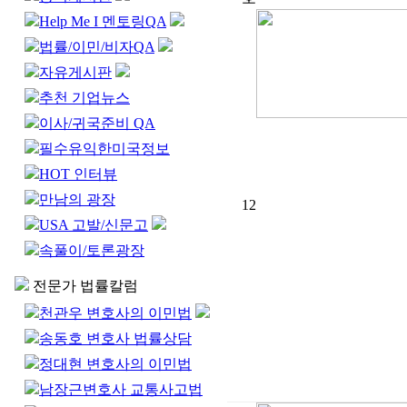
Help Me I 멘토링QA
법률/이민/비자QA
자유게시판
추천 기업뉴스
이사/귀국준비 QA
필수유익한미국정보
HOT 인터뷰
만남의 광장
12
USA 고발/신문고
속풀이/토론광장
전문가 법률칼럼
천관우 변호사의 이민법
송동호 변호사 법률상담
정대현 변호사의 이민법
남장근변호사 교통사고법