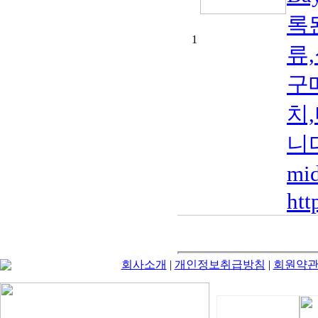
록
1
류
구
치
니
mi
htt
회사소개
|
개인정보취급방침
|
회원약