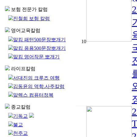
보험 전문가 칼럼
진철희 보험 칼럼
영어교육칼럼
말킴 패턴500문장뽀개기
10
말킴 응용500문장뽀개기
말킴 영어작문 뽀개기
라이프칼럼
서대진의 크루즈 여행
김동윤의 역학.사주칼럼
알렉스 컴퓨터정복
종교칼럼
2
기독교
T
불교
천주교